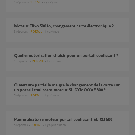
1
réponse
PORTAIL
il y a 2 jours
Moteur Elixo 500 io, changement carte électronique ?
3
réponses
PORTAIL
il y a 6 mois
Quelle motorisation choisir pour un portail coulissant ?
10
réponses
PORTAIL
il y a 5 mois
Ouverture partielle malgré le changement de la carte sur
un portail coulissant moteur SLIDYMOOVE 300 ?
5
réponses
PORTAIL
il y a 3 mois
Panne aléatoire moteur portail coulissant ELIXO 500
5
réponses
PORTAIL
il y a plus d'un an