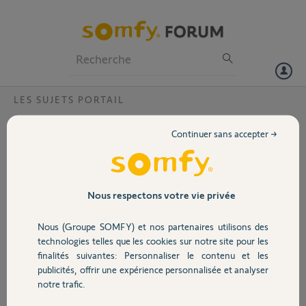
Particuliers
Professionnels
Forum
LES SUJETS PORTAIL
Volet
Pièces Bloc moteur portail coulissant
Continuer sans accepter →
ELIXO 500
Portail
Bloc moteur portail heurté par une
voiture.Après diags, seul l'axe du moteur a
Garage
l’intérieur est faussé. Tout le reste est
Nous respectons votre vie privée
fonctionnel sauf capot cassé et poignée de
déverrouillage...
Nous (Groupe SOMFY) et nos partenaires utilisons des
Sécurité
Quelqu'un peut me dire ou trouver ces
technologies telles que les cookies sur notre site pour les
pièces ?
finalités suivantes: Personnaliser le contenu et les
Merci
publicités, offrir une expérience personnalisée et analyser
Domotique
notre trafic.