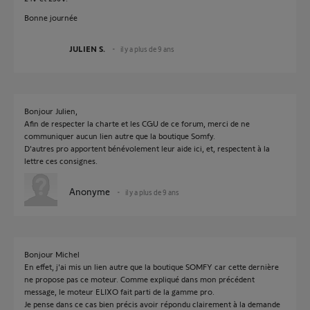
Bonne journée
JULIEN S.
il y a plus de 9 ans
Bonjour Julien,
Afin de respecter la charte et les CGU de ce forum, merci de ne
communiquer aucun lien autre que la boutique Somfy.
D'autres pro apportent bénévolement leur aide ici, et, respectent à la
lettre ces consignes.
Anonyme
il y a plus de 9 ans
Bonjour Michel
En effet, j'ai mis un lien autre que la boutique SOMFY car cette dernière
ne propose pas ce moteur. Comme expliqué dans mon précédent
message, le moteur ELIXO fait parti de la gamme pro.
Je pense dans ce cas bien précis avoir répondu clairement à la demande