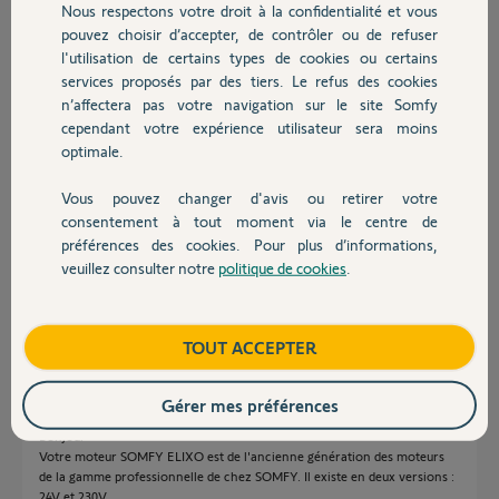
Nous respectons votre droit à la confidentialité et vous
Chauffage
pouvez choisir d’accepter, de contrôler ou de refuser
l'utilisation de certains types de cookies ou certains
Chris
services proposés par des tiers. Le refus des cookies
Autres produits
il y a plus de 9 ans
n’affectera pas votre navigation sur le site Somfy
Participer au fil de discussion
cependant votre expérience utilisateur sera moins
optimale.
Vous pouvez changer d'avis ou retirer votre
Réponses
Devis avec un pro
consentement à tout moment via le centre de
préférences des cookies. Pour plus d’informations,
veuillez consulter notre
politique de cookies
.
Contact
Ben...vous en êtes pour un moteur !
Anonyme
il y a plus de 9 ans
Boutique
TOUT ACCEPTER
Gérer mes préférences
Bonjour
Votre moteur SOMFY ELIXO est de l'ancienne génération des moteurs
de la gamme professionnelle de chez SOMFY. Il existe en deux versions :
24V et 230V.