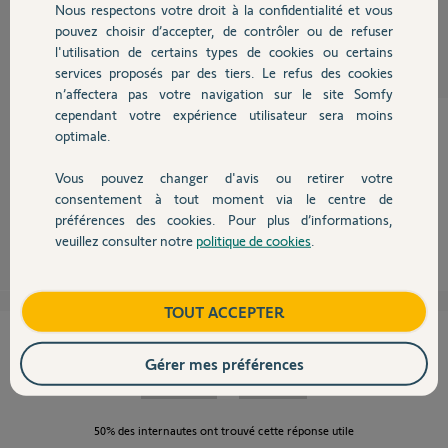
JEAN-PIERRE
Nous respectons votre droit à la confidentialité et vous
Chauffage
il y a plus de 9 ans
pouvez choisir d’accepter, de contrôler ou de refuser
Participer au fil de discussion
l'utilisation de certains types de cookies ou certains
services proposés par des tiers. Le refus des cookies
Autres produits
n’affectera pas votre navigation sur le site Somfy
cependant votre expérience utilisateur sera moins
optimale.
Merci du retour,
Vous pouvez changer d'avis ou retirer votre
bonne semaine également.
Devis avec un pro
consentement à tout moment via le centre de
Sylvain C.
préférences des cookies. Pour plus d’informations,
il y a plus de 9 ans
veuillez consulter notre
politique de cookies
.
Contact
Boutique
TOUT ACCEPTER
Cette réponse vous a-t-elle aidé ?
Gérer mes préférences
NON
OUI
50%
des internautes ont trouvé cette réponse utile