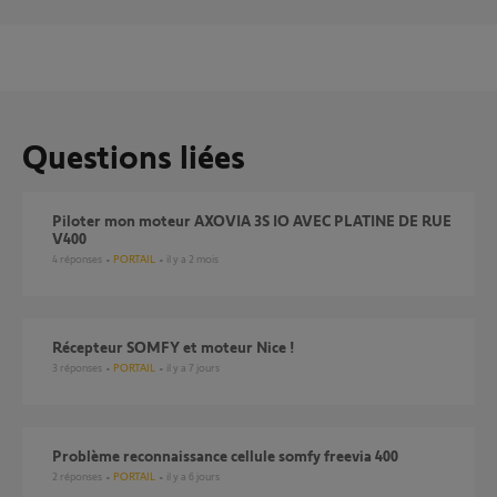
Questions liées
Piloter mon moteur AXOVIA 3S IO AVEC PLATINE DE RUE
V400
4
réponses
PORTAIL
il y a 2 mois
Récepteur SOMFY et moteur Nice !
3
réponses
PORTAIL
il y a 7 jours
Problème reconnaissance cellule somfy freevia 400
2
réponses
PORTAIL
il y a 6 jours