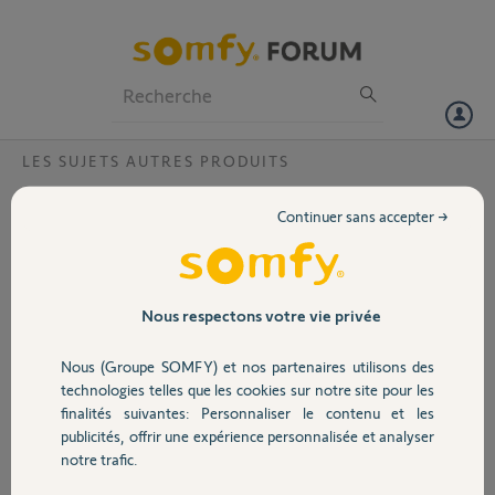
Particuliers
Professionnels
Forum
LES SUJETS AUTRES PRODUITS
Volet
Comment brancher le visiphone V400 sur
Continuer sans accepter →
un portail équipé d'un moteur SOMFY?
Portail
Bonjour,
Je viens de commander un visiophone V400 que je veux brancher sur
Garage
mon portail équipé d'un moteur SOMFY ELIXO 500 3S RTS. Sur la
Nous respectons votre vie privée
notice du visiophone il est inscrit pour le raccordement de la platine
de rue à la motorisation du portail qu'il faut brancher les fils sortie
Nous (Groupe SOMFY) et nos partenaires utilisons des
Sécurité
contact(COM et NO) de la platine aux bornes 3 et 4 (étiquette jaune
technologies telles que les cookies sur notre site pour les
BUS) de la motorisation, or je n'ai pas ces deux bornes sur le rack de
finalités suivantes: Personnaliser le contenu et les
l'électronique de la motorisation portail. Ya t'il une correspondance
publicités, offrir une expérience personnalisée et analyser
Domotique
avec deux autres bornes? Merci de me donner une réponse.
notre trafic.