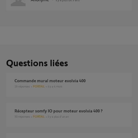
Questions liées
Commande mural moteur evolvia 400
16
réponses
PORTAIL
il y a 4 mois
récepteur somfy IO pour moteur evolvia 400 ?
50
réponses
PORTAIL
il y a plus d'un an