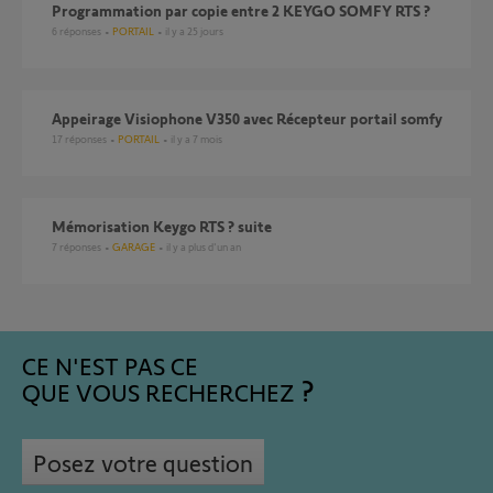
Programmation par copie entre 2 KEYGO SOMFY RTS ?
6
réponses
PORTAIL
il y a 25 jours
Appeirage Visiophone V350 avec Récepteur portail somfy
17
réponses
PORTAIL
il y a 7 mois
Mémorisation Keygo RTS ? suite
7
réponses
GARAGE
il y a plus d'un an
CE N'EST PAS CE
QUE VOUS RECHERCHEZ
Posez votre question