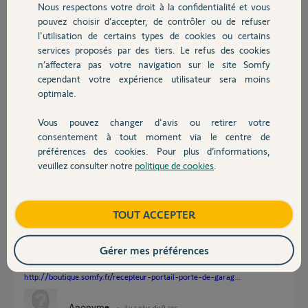
Nous respectons votre droit à la confidentialité et vous
Notice-du-
Chauffage
pouvez choisir d’accepter, de contrôler ou de refuser
récepte...
l'utilisation de certains types de cookies ou certains
120 ko
services proposés par des tiers. Le refus des cookies
Autres produits
frederic B.
n’affectera pas votre navigation sur le site Somfy
il y a plus de 9 ans
cependant votre expérience utilisateur sera moins
Participer au fil de discussion
optimale.
Vous pouvez changer d'avis ou retirer votre
Devis avec un pro
consentement à tout moment via le centre de
Réponses
préférences des cookies. Pour plus d’informations,
veuillez consulter notre
politique de cookies
.
Contact
Bonsoir
Boutique
TOUT ACCEPTER
Dans ce sens ce serait plutôt une question à poser chez Hormann.
Dans l'autre sens, cad utiliser la télécommande Somfy, c'est possible si
votre motorisation Hormann est pourvue d'une entrée contact sec, il
Gérer mes préférences
faut dans ce cas rajouter un récepteur standard alimenté en 24 volt:
http://boutique.somfy.fr/recepteur-portail-porte-de-garag
...
Anonyme
il y a plus de 9 ans