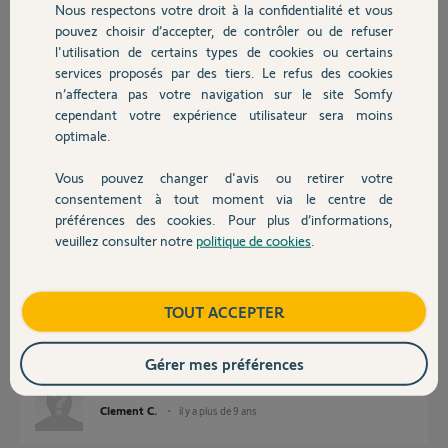
Nous respectons votre droit à la confidentialité et vous
Chauffage
pouvez choisir d’accepter, de contrôler ou de refuser
l'utilisation de certains types de cookies ou certains
Réponses
services proposés par des tiers. Le refus des cookies
Autres produits
n’affectera pas votre navigation sur le site Somfy
cependant votre expérience utilisateur sera moins
Bonjour,
optimale.
oui Connexoon peut faire ça avec des capteurs et bien d'autres choses
voir ici.
Vous pouvez changer d'avis ou retirer votre
Devis avec un pro
https://service.somfy.com/downloads/master_v3_b2c/notice_...
consentement à tout moment via le centre de
préférences des cookies. Pour plus d’informations,
veuillez consulter notre
politique de cookies
.
Sylvain C.
il y a plus de 9 ans
Contact
Boutique
TOUT ACCEPTER
Parfait, merci beaucoup, comment ca se passe avec connexoon, j'ai cru
comprendre qu'il faut payer un abonnement? On ne peut mettre que 10
Gérer mes préférences
volets dessus?
Clement C.
il y a plus de 9 ans