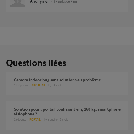
Anonyme
il y a plus de 9 ans
Questions liées
Camera indoor bug sans solutions au problème
11
réponses
SÉCURITÉ
il y a 3 mois
Solution pour : portail coulissant 4m, 160 kg, smartphone,
visiophone ?
1
réponse
PORTAIL
il y a environ 2 mois