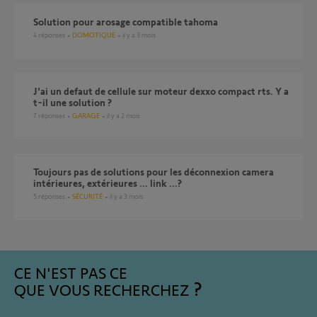
solution pour arosage compatible tahoma
4
réponses
DOMOTIQUE
il y a 3 mois
J'ai un defaut de cellule sur moteur dexxo compact rts. Y a
t-il une solution ?
7
réponses
GARAGE
il y a 2 mois
toujours pas de solutions pour les déconnexion camera
intérieures, extérieures ... link ...?
5
réponses
SÉCURITÉ
il y a 3 mois
CE N'EST PAS CE
QUE VOUS RECHERCHEZ