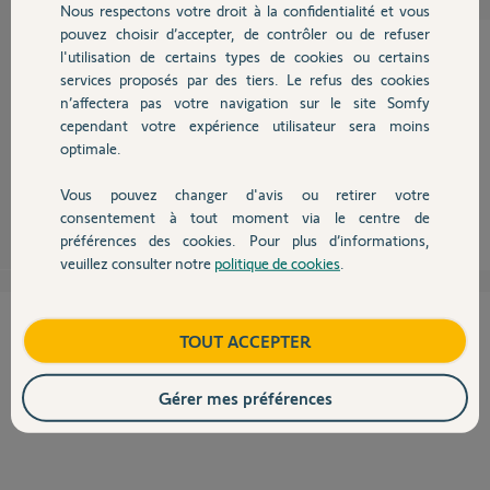
Nous respectons votre droit à la confidentialité et vous
Chauffage
pouvez choisir d’accepter, de contrôler ou de refuser
l'utilisation de certains types de cookies ou certains
services proposés par des tiers. Le refus des cookies
Autres produits
Bonjour,
n’affectera pas votre navigation sur le site Somfy
Sur la Situo appui sur Prog 3"
cependant votre expérience utilisateur sera moins
Sur la Telis appui sur prog 0,5"
optimale.
C'est fait.
Robert P.
Vous pouvez changer d'avis ou retirer votre
il y a environ 9 ans
Devis avec un pro
consentement à tout moment via le centre de
préférences des cookies. Pour plus d’informations,
veuillez consulter notre
politique de cookies
.
Contact
Cette réponse vous a-t-elle aidé ?
Boutique
TOUT ACCEPTER
NON
OUI
Gérer mes préférences
100%
des internautes ont trouvé cette réponse utile