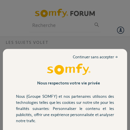
Particuliers
Professionnels
Forum
LES SUJETS VOLET
Volet
ajout d'une télécommande situo mobile à
Continuer sans accepter →
une commande centralisée Telis 1io?
Portail
Je dispose d'une commande centralisée Telis1io qui pilote plusieurs
volets roulants qui disposent chacun d'une commande individuelle. Je
Garage
souhaiterais ajouter un autre volet que je viens d'installer (qui dispose
Nous respectons votre vie privée
lui d'une commande situo mobile io pure) à la commande centralisée
existante. Quelle est la procédure à suivre?
Nous (Groupe SOMFY) et nos partenaires utilisons des
Sécurité
technologies telles que les cookies sur notre site pour les
Jacques C.
finalités suivantes: Personnaliser le contenu et les
il y a environ 9 ans
publicités, offrir une expérience personnalisée et analyser
Domotique
Participer au fil de discussion
notre trafic.