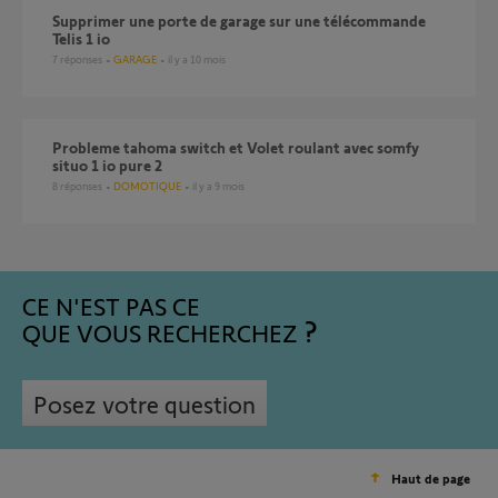
Supprimer une porte de garage sur une télécommande
Telis 1 io
7
réponses
GARAGE
il y a 10 mois
Probleme tahoma switch et Volet roulant avec somfy
situo 1 io pure 2
8
réponses
DOMOTIQUE
il y a 9 mois
CE N'EST PAS CE
QUE VOUS RECHERCHEZ
Posez votre question
Haut de page