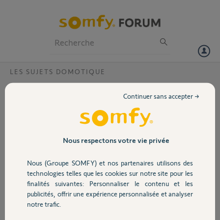
Particuliers
Professionnels
Forum
LES SUJETS DOMOTIQUE
Volet
SAV Tahoma
Continuer sans accepter →
Bonjour,
Portail
Voulant acheter une box Tahoma je me pose une question
concernant le SAV.
Garage
Nous respectons votre vie privée
Si on achète notre box chez un revendeur (-75€ comparé a la
boutique somfy), comment se passe le SAV? est ce qu'il faut passer
Nous (Groupe SOMFY) et nos partenaires utilisons des
par somfy ou par le revendeur?
Sécurité
technologies telles que les cookies sur notre site pour les
Merci
finalités suivantes: Personnaliser le contenu et les
publicités, offrir une expérience personnalisée et analyser
Domotique
christine S.
notre trafic.
il y a environ 9 ans