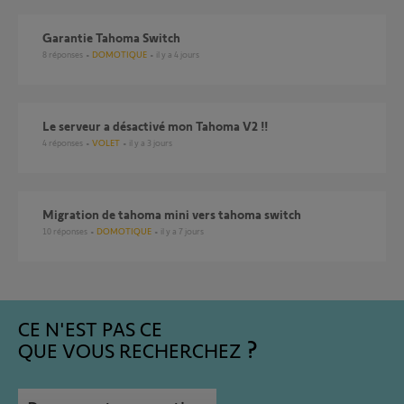
Garantie Tahoma Switch
8
réponses
DOMOTIQUE
il y a 4 jours
Le serveur a désactivé mon Tahoma V2 !!
4
réponses
VOLET
il y a 3 jours
Migration de tahoma mini vers tahoma switch
10
réponses
DOMOTIQUE
il y a 7 jours
CE N'EST PAS CE
QUE VOUS RECHERCHEZ