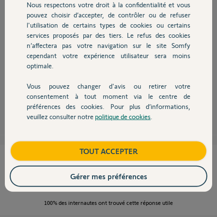
Participer au fil de discussion
Nous respectons votre droit à la confidentialité et vous
Chauffage
pouvez choisir d’accepter, de contrôler ou de refuser
l'utilisation de certains types de cookies ou certains
services proposés par des tiers. Le refus des cookies
Autres produits
n’affectera pas votre navigation sur le site Somfy
cependant votre expérience utilisateur sera moins
Bonjour,
optimale.
Tahoma référence 2401354 est garantie 2 ans et SAV via Somfy
Tahoma Premium référence 1811478 est garantie 5 ans et SAV via
l'installateur/vendeur
Vous pouvez changer d'avis ou retirer votre
Devis avec un pro
consentement à tout moment via le centre de
préférences des cookies. Pour plus d’informations,
Robert P.
il y a environ 9 ans
veuillez consulter notre
politique de cookies
.
Contact
Boutique
TOUT ACCEPTER
Cette réponse vous a-t-elle aidé ?
Gérer mes préférences
NON
OUI
100%
des internautes ont trouvé cette réponse utile