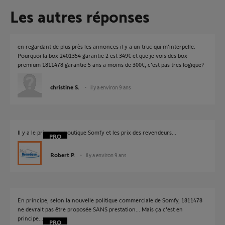
Les autres réponses
en regardant de plus près les annonces il y a un truc qui m'interpelle:
Pourquoi la box 2401354 garantie 2 est 349€ et que je vois des box
premium 1811478 garantie 5 ans a moins de 300€, c'est pas tres logique?
christine S.
il y a environ 9 ans
Il y a le prix sur la boutique Somfy et les prix des revendeurs...
Robert P.
il y a environ 9 ans
En principe, selon la nouvelle politique commerciale de Somfy, 1811478
ne devrait pas être proposée SANS prestation... Mais ça c'est en
principe...