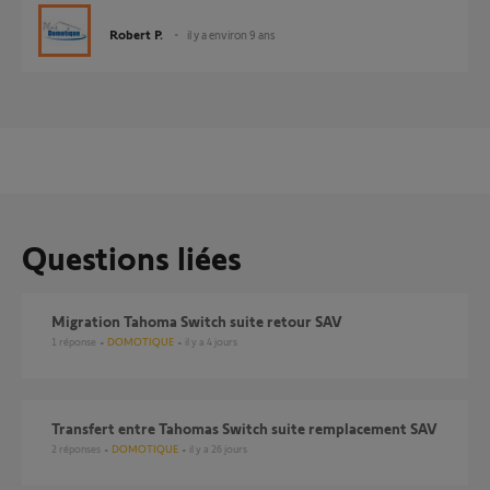
Robert P.
il y a environ 9 ans
Questions liées
Migration Tahoma Switch suite retour SAV
1
réponse
DOMOTIQUE
il y a 4 jours
Transfert entre Tahomas Switch suite remplacement SAV
2
réponses
DOMOTIQUE
il y a 26 jours