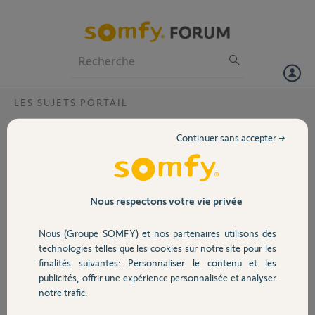
Particuliers
Professionnels
Forum
LES SUJETS PORTAIL
Volet
problème fermeture moteur somfy elixio
Continuer sans accepter →
Bonjour depuis quelques temps mon moteur de portail (somfy elixio
Portail
500 24v) refuse de se refermer.
J'ai remis tous les paramètres par défaut, relancer un autotest, mais
rien n'y fait. Le portail s'ouvre correctement mais après la
Garage
Nous respectons votre vie privée
temporisation de 10s il enclenche la fermeture mais s'arrête tout de
suite. Bref vive l'électronique...
Nous (Groupe SOMFY) et nos partenaires utilisons des
Sécurité
technologies telles que les cookies sur notre site pour les
eric F.
finalités suivantes: Personnaliser le contenu et les
il y a environ 9 ans
publicités, offrir une expérience personnalisée et analyser
Domotique
Participer au fil de discussion
notre trafic.