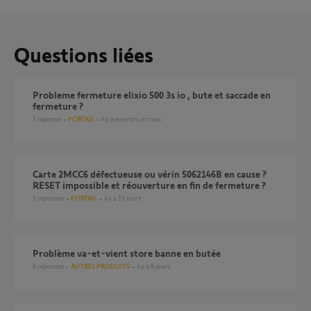
Questions liées
Probleme fermeture elixio 500 3s io , bute et saccade en
fermeture ?
1
réponse
PORTAIL
il y a environ un mois
Carte 2MCC6 défectueuse ou vérin 5062146B en cause ?
RESET impossible et réouverture en fin de fermeture ?
5
réponses
PORTAIL
il y a 15 jours
Problème va-et-vient store banne en butée
6
réponses
AUTRES PRODUITS
il y a 8 jours