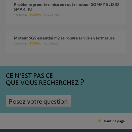
Problème première mise en route moteur SOMFY ELIXIO
SMART IO
4
réponses
PORTAIL
il y a 10 mois
moteur SGS essential m2 se rouvre arrivé en fermeture
5
réponses
PORTAIL
il y a 6 mois
CE N'EST PAS CE
QUE VOUS RECHERCHEZ
Posez votre question
Haut de page