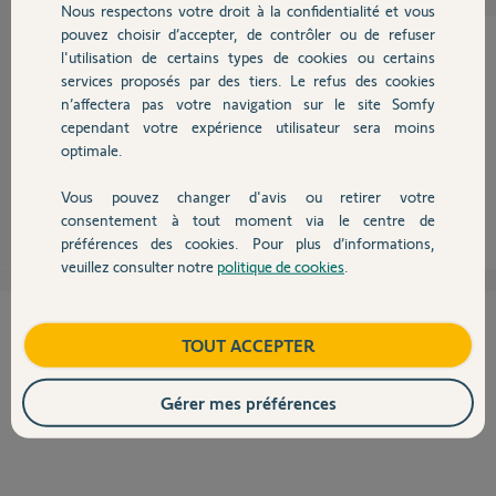
Nous respectons votre droit à la confidentialité et vous
Chauffage
pouvez choisir d’accepter, de contrôler ou de refuser
l'utilisation de certains types de cookies ou certains
services proposés par des tiers. Le refus des cookies
Autres produits
Bonjour,
n’affectera pas votre navigation sur le site Somfy
Avez vous Vérifié que rien n’occulte les cellules photoélectriques,
cependant votre expérience utilisateur sera moins
par exemple nettoyer les cellules à l'intérieur,
optimale.
il se peut que des insectes ont niché à l'intérieur...
Vous pouvez changer d'avis ou retirer votre
Sylvain C.
il y a environ 9 ans
Devis avec un pro
consentement à tout moment via le centre de
préférences des cookies. Pour plus d’informations,
veuillez consulter notre
politique de cookies
.
Contact
Cette réponse vous a-t-elle aidé ?
Boutique
TOUT ACCEPTER
NON
OUI
Gérer mes préférences
50%
des internautes ont trouvé cette réponse utile