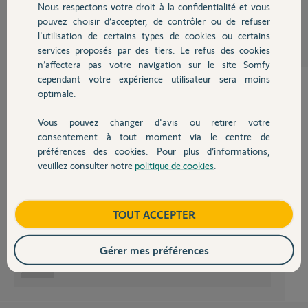
didier V.
Nous respectons votre droit à la confidentialité et vous
Chauffage
il y a environ 9 ans
pouvez choisir d’accepter, de contrôler ou de refuser
Participer au fil de discussion
l'utilisation de certains types de cookies ou certains
services proposés par des tiers. Le refus des cookies
Autres produits
n’affectera pas votre navigation sur le site Somfy
cependant votre expérience utilisateur sera moins
optimale.
Bonjour
Vous pouvez changer d'avis ou retirer votre
Devis avec un pro
je suppose que vous voulez programmer l'ensemble sur le canal 5 ?
consentement à tout moment via le centre de
préférences des cookies. Pour plus d’informations,
Si tel est le cas:
veuillez consulter notre
politique de cookies
.
Contact
sélectionnez le canal 1
appuyez sur Prog jusqu'au mouvement du ou des volets de ce canal
passez sur le canal 5 (4 voyants allumés)
appuyez brièvement sur Prog
Boutique
TOUT ACCEPTER
Renouvelez l'opération pour les autres canaux.
Gérer mes préférences
Anonyme
il y a environ 9 ans