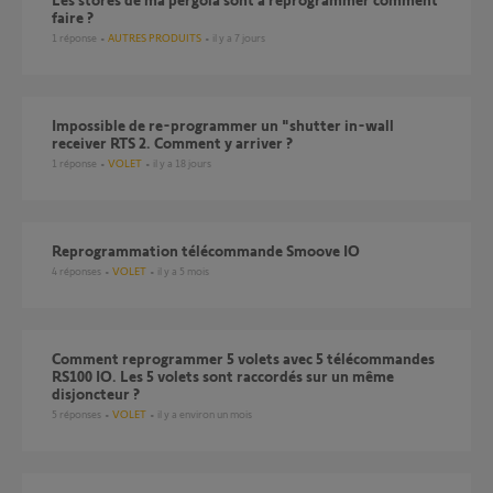
faire ?
1
réponse
AUTRES PRODUITS
il y a 7 jours
Impossible de re-programmer un "shutter in-wall
receiver RTS 2. Comment y arriver ?
1
réponse
VOLET
il y a 18 jours
Reprogrammation télécommande Smoove IO
4
réponses
VOLET
il y a 5 mois
Comment reprogrammer 5 volets avec 5 télécommandes
RS100 IO. Les 5 volets sont raccordés sur un même
disjoncteur ?
5
réponses
VOLET
il y a environ un mois