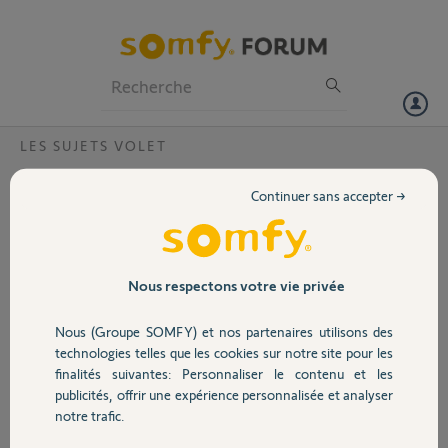
Particuliers
Professionnels
Forum
LES SUJETS VOLET
Volet
comment reprogrammer telecommande 4
Continuer sans accepter →
canaux ?
Portail
Bonjour,
Je voudrais connaitre la procédure pour reprogrammer ma
Garage
télécommande Telis 4 rts.
Nous respectons votre vie privée
Canal 1 pour la cuisine,
Canal 2 pour chambre 1, canal 3 pour chambre 2 mais avec deux
Nous (Groupe SOMFY) et nos partenaires utilisons des
Sécurité
volets, canal 4 salon avec 2 volets.
technologies telles que les cookies sur notre site pour les
Merci pour votre aide.
finalités suivantes: Personnaliser le contenu et les
A votre disposition.
publicités, offrir une expérience personnalisée et analyser
Domotique
Cordialement
notre trafic.