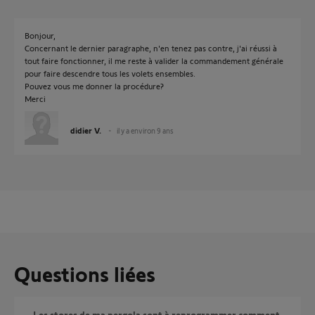
Bonjour,
Concernant le dernier paragraphe, n'en tenez pas contre, j'ai réussi à
tout faire fonctionner, il me reste à valider la commandement générale
pour faire descendre tous les volets ensembles.
Pouvez vous me donner la procédure?
Merci
didier V.
il y a environ 9 ans
Questions liées
les stores de ma pergola sont à reprogrammer comment