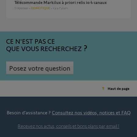
Télécommande Markilux à priori relis io 4 canaux
5
réponses
DOMOTIQUE
il y a 7 jours
CE N'EST PAS CE
QUE VOUS RECHERCHEZ
Posez votre question
Haut de page
Besoin d’assistance ?
Consultez nos vidéos, notices et FAQ
Recevez nos actus, conseils et bons plans par email !