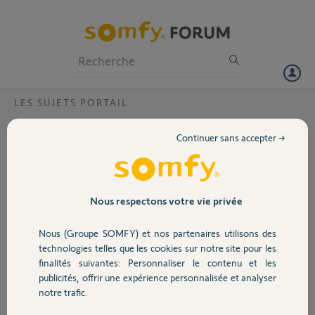
Particuliers
Professionnels
Forum
LES SUJETS PORTAIL
Volet
Moteurs Invisio commandé par portier
Continuer sans accepter →
video ?
Portail
Bjr est il possible d actionner des moteurs invisio 35 io avec un portier
vidéo qui n est pas somfy mais Ticino liveà 3000 apparemment prévu
Garage
pour une gâche électrique.
Nous respectons votre vie privée
Merci
Nous (Groupe SOMFY) et nos partenaires utilisons des
Sécurité
Marcel A.
technologies telles que les cookies sur notre site pour les
il y a environ 9 ans
finalités suivantes: Personnaliser le contenu et les
Participer au fil de discussion
publicités, offrir une expérience personnalisée et analyser
Domotique
notre trafic.