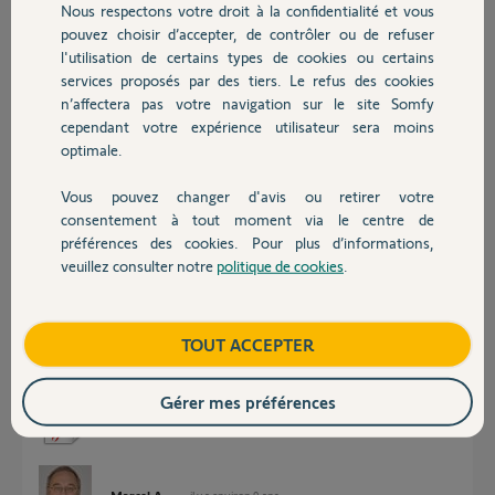
Nous respectons votre droit à la confidentialité et vous
Chauffage
Réponses
pouvez choisir d’accepter, de contrôler ou de refuser
l'utilisation de certains types de cookies ou certains
services proposés par des tiers. Le refus des cookies
Autres produits
n’affectera pas votre navigation sur le site Somfy
Bonsoir,
Vous parlez peut-être du INVISIO 3S io ?
cependant votre expérience utilisateur sera moins
Il faudrait la notice de votre visiophone en PDF, vous pourrez
optimale.
l'ajouter en retour en cliquent sur "Ajouter un fichier"
Vous pouvez changer d'avis ou retirer votre
Devis avec un pro
Sylvain C.
il y a environ 9 ans
consentement à tout moment via le centre de
préférences des cookies. Pour plus d’informations,
veuillez consulter notre
politique de cookies
.
Contact
Bonjour et merci de m avoir répondu. J'ai trouvé la notice sur internet
car le portier est récent ...c'est une chance car le constructeur de la
Boutique
TOUT ACCEPTER
maison ne m'avait rien laissé.
Cordialement.
Gérer mes préférences
LE09435AB.pdf
5,5 Mo