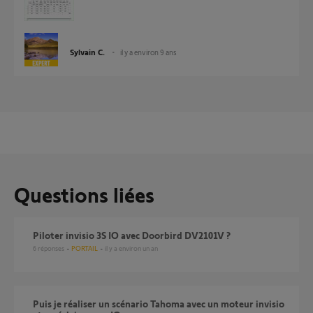
Sylvain C.
il y a environ 9 ans
Questions liées
Piloter invisio 3S IO avec Doorbird DV2101V ?
6
réponses
PORTAIL
il y a environ un an
Puis je réaliser un scénario Tahoma avec un moteur invisio