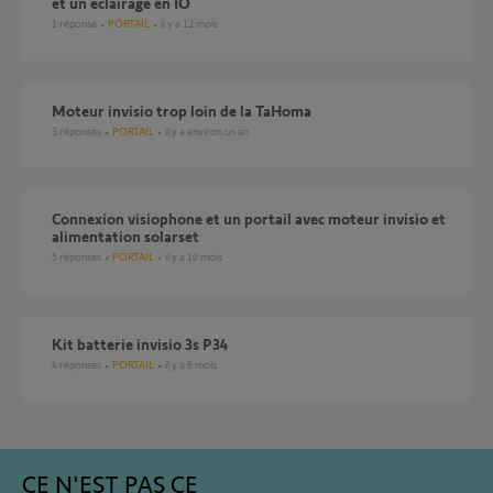
et un éclairage en IO
1
réponse
PORTAIL
il y a 12 mois
Moteur invisio trop loin de la TaHoma
3
réponses
PORTAIL
il y a environ un an
Connexion visiophone et un portail avec moteur invisio et
alimentation solarset
5
réponses
PORTAIL
il y a 10 mois
Kit batterie invisio 3s P34
4
réponses
PORTAIL
il y a 6 mois
CE N'EST PAS CE