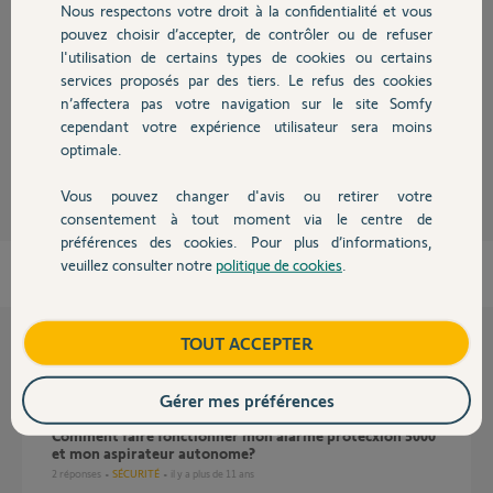
Réponses
Nous respectons votre droit à la confidentialité et vous
Chauffage
pouvez choisir d’accepter, de contrôler ou de refuser
l'utilisation de certains types de cookies ou certains
Bonjour,
services proposés par des tiers. Le refus des cookies
Autres produits
Ces éléments sont incompatibles.
n’affectera pas votre navigation sur le site Somfy
cependant votre expérience utilisateur sera moins
Robert P.
optimale.
il y a environ 9 ans
Vous pouvez changer d'avis ou retirer votre
Devis avec un pro
consentement à tout moment via le centre de
préférences des cookies. Pour plus d’informations,
veuillez consulter notre
politique de cookies
.
Contact
Boutique
TOUT ACCEPTER
Questions liées
Gérer mes préférences
Comment faire fonctionner mon alarme protecxion 5000
et mon aspirateur autonome?
2
réponses
SÉCURITÉ
il y a plus de 11 ans