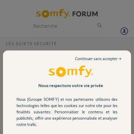
Particuliers
Professionnels
Forum
LES SUJETS SÉCURITÉ
Volet
Protecxion 5000?
Continuer sans accepter →
Est il possible de connecter la centrale Protection 5000 à un camera
Portail
SOMFY PROTECT: Ces deux équipement sont ils compatibles et
complémentaire??
Merci pour votre éclairage et aide
Garage
Nous respectons votre vie privée
Nadia Guy N.
Nous (Groupe SOMFY) et nos partenaires utilisons des
Sécurité
il y a environ 9 ans
technologies telles que les cookies sur notre site pour les
Participer au fil de discussion
finalités suivantes: Personnaliser le contenu et les
publicités, offrir une expérience personnalisée et analyser
Domotique
notre trafic.