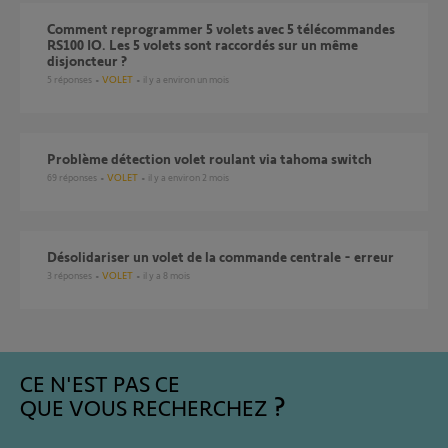
Comment reprogrammer 5 volets avec 5 télécommandes
RS100 IO. Les 5 volets sont raccordés sur un même
disjoncteur ?
5
réponses
VOLET
il y a environ un mois
Problème détection volet roulant via tahoma switch
69
réponses
VOLET
il y a environ 2 mois
Désolidariser un volet de la commande centrale - erreur
3
réponses
VOLET
il y a 8 mois
CE N'EST PAS CE
QUE VOUS RECHERCHEZ