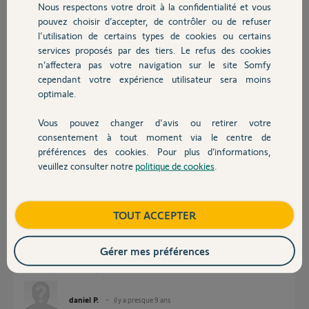
Nous respectons votre droit à la confidentialité et vous
Chauffage
pouvez choisir d’accepter, de contrôler ou de refuser
Réponses
l'utilisation de certains types de cookies ou certains
services proposés par des tiers. Le refus des cookies
Autres produits
n’affectera pas votre navigation sur le site Somfy
L'idéal sera de désappairer chaque TC par appui long >7s sur le bouton
cependant votre expérience utilisateur sera moins
prog pour les rendre vierges.
optimale.
Ensuite appairez chaque TC à son volet en isolant TOUS les autres volets.
Si vous n'isolez pas les volets l'un des autres, l'appairage d'une TC se fera
Vous pouvez changer d'avis ou retirer votre
sur tous volets connectés électriquement:
Devis avec un pro
consentement à tout moment via le centre de
Suivre vidéo.
préférences des cookies. Pour plus d’informations,
https://www.somfy.fr/support/videos/volet-roulant/ajout-s...
veuillez consulter notre
politique de cookies
.
Contact
Anonyme
il y a presque 9 ans
Boutique
TOUT ACCEPTER
Merci beaucoup pour la rapidité de votre réponse. Je teste dès que
Gérer mes préférences
possible. Mais je n'ai sais pas comment je vais pouvoir isoler
électriquement chaque volets !!! A suivre...
daniel P.
il y a presque 9 ans