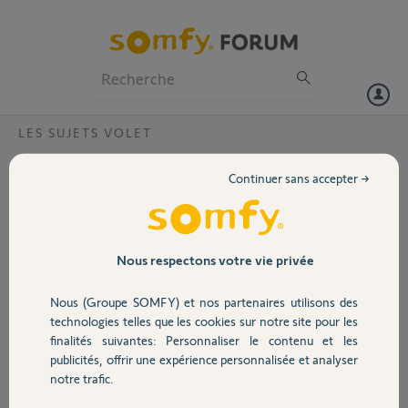
Particuliers
Professionnels
Forum
LES SUJETS VOLET
Volet
Reprogrammation centralis sur 3 volets ?
Continuer sans accepter →
J'ai trois volets électriques (LT50 RTS) avec une télécommande pour
Portail
chacun + 1 qui commande les 3. Après changement d'un moteur de
volet et surement une mauvaise manipulation (réinitialisation !?) je
n'arrive plus à reprogrammer chaque commande individuelle. A
Garage
Nous respectons votre vie privée
chaque fois je fais fonctionner les 3 volets. J'ai beau lire et relire le
mode d'emploi je n'arrive à rien. Merci pour votre aide.
Nous (Groupe SOMFY) et nos partenaires utilisons des
Sécurité
technologies telles que les cookies sur notre site pour les
daniel P.
finalités suivantes: Personnaliser le contenu et les
il y a presque 9 ans
publicités, offrir une expérience personnalisée et analyser
Domotique
Participer au fil de discussion
notre trafic.