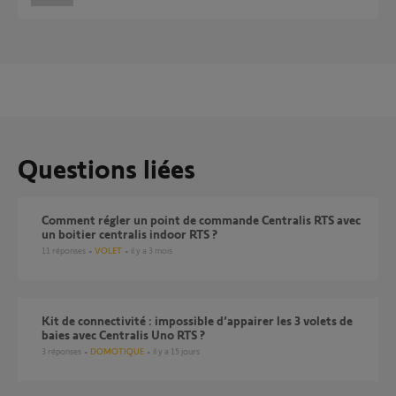
Questions liées
Comment régler un point de commande Centralis RTS avec
un boitier centralis indoor RTS ?
11
réponses
VOLET
il y a 3 mois
Kit de connectivité : impossible d’appairer les 3 volets de
baies avec Centralis Uno RTS ?
3
réponses
DOMOTIQUE
il y a 15 jours