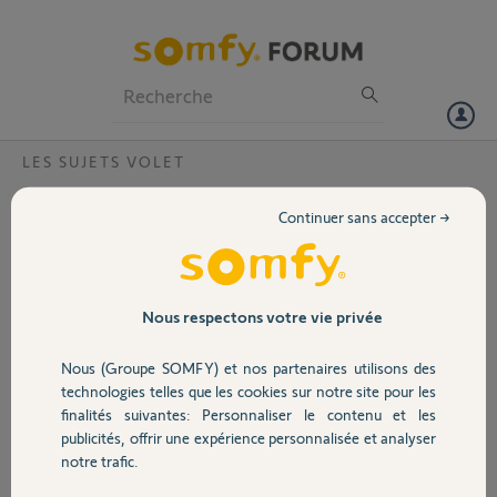
Particuliers
Professionnels
Forum
LES SUJETS VOLET
Volet
Mon volet électrique filaire somfy remonte
Continuer sans accepter →
tout seul?
Portail
Mon volet électrique filaire somfy remonte tout seul après l'avoir
descendu (tout d'abord par à coups puis ensuite jusqu'à la butée
Garage
haute)?
Nous respectons votre vie privée
Nous (Groupe SOMFY) et nos partenaires utilisons des
Jacques
Sécurité
il y a presque 9 ans
technologies telles que les cookies sur notre site pour les
finalités suivantes: Personnaliser le contenu et les
Participer au fil de discussion
publicités, offrir une expérience personnalisée et analyser
Domotique
notre trafic.