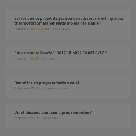
Est-ce que ce projet de gestion de radiateur électrique via
thermostat Smarther Netatmo est réalisable ?
4
réponses
DOMOTIQUE
il y a 17 jours
Fin de course Somfy 1130125 ILMO2 50 WT 6/17 ?
1
réponse
VOLET
il y a 2 jours
Remettre en programmation volet
8
réponses
VOLET
il y a environ 2 mois
Volet descend tout seul après remontée ?
9
réponses
VOLET
il y a 5 mois