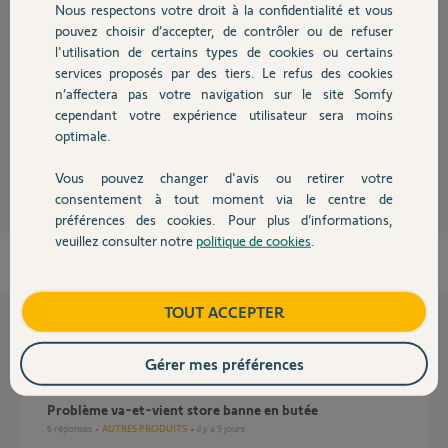
Réponses
Nous respectons votre droit à la confidentialité et vous
Chauffage
pouvez choisir d’accepter, de contrôler ou de refuser
l'utilisation de certains types de cookies ou certains
services proposés par des tiers. Le refus des cookies
Autres produits
Bonsoir
n’affectera pas votre navigation sur le site Somfy
il a sans doute perdu le réglage de la butée basse. Il faut la refaire.
cependant votre expérience utilisateur sera moins
optimale.
Anonyme
il y a presque 9 ans
Vous pouvez changer d'avis ou retirer votre
Devis avec un pro
consentement à tout moment via le centre de
préférences des cookies. Pour plus d’informations,
veuillez consulter notre
politique de cookies
.
Contact
Boutique
TOUT ACCEPTER
Questions liées
Gérer mes préférences
Problème va-et-vient store banne en butée
6
réponses
AUTRES PRODUITS
il y a 9 jours