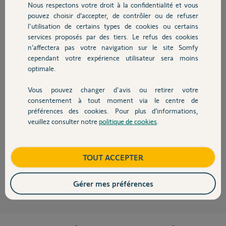
Nous respectons votre droit à la confidentialité et vous
Chauffage
pouvez choisir d’accepter, de contrôler ou de refuser
Merci pour votre aide
l'utilisation de certains types de cookies ou certains
services proposés par des tiers. Le refus des cookies
Autres produits
Cedric
n’affectera pas votre navigation sur le site Somfy
il y a presque 9 ans
cependant votre expérience utilisateur sera moins
Participer au fil de discussion
optimale.
Vous pouvez changer d'avis ou retirer votre
Devis avec un pro
consentement à tout moment via le centre de
préférences des cookies. Pour plus d’informations,
veuillez consulter notre
politique de cookies
.
Bonjour,
Contact
Le volet piloté par la Situo est en protocole io et les autres en RTS....
Autrement dit, l'un parle Chinois et l'autre Hébreux, forcément ils ne se
comprennent pas.
Boutique
TOUT ACCEPTER
Robert P.
il y a presque 9 ans
Gérer mes préférences