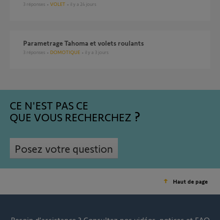
3
réponses
VOLET
il y a 24 jours
Parametrage Tahoma et volets roulants
3
réponses
DOMOTIQUE
il y a 3 jours
CE N'EST PAS CE
QUE VOUS RECHERCHEZ
Posez votre question
Haut de page
Besoin d’assistance ?
Consultez nos vidéos, notices et FAQ