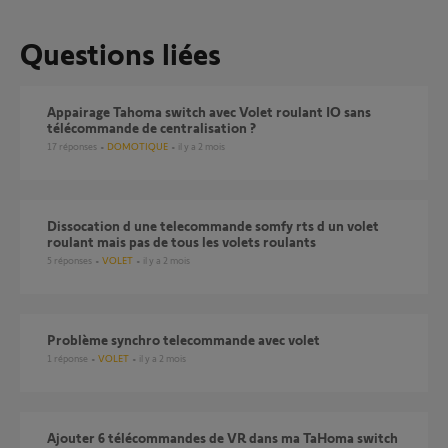
Questions liées
Appairage Tahoma switch avec Volet roulant IO sans
télécommande de centralisation ?
17
réponses
DOMOTIQUE
il y a 2 mois
dissocation d une telecommande somfy rts d un volet
roulant mais pas de tous les volets roulants
5
réponses
VOLET
il y a 2 mois
Problème synchro telecommande avec volet
1
réponse
VOLET
il y a 2 mois
Ajouter 6 télécommandes de VR dans ma TaHoma switch