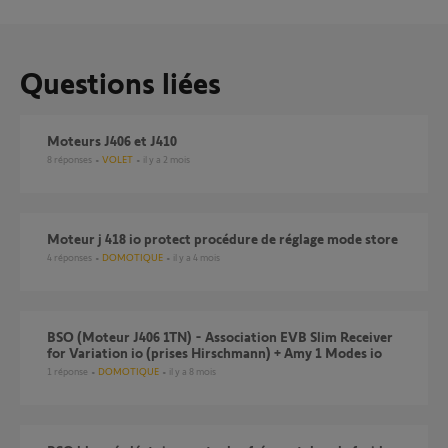
Questions liées
Moteurs J406 et J410
8
réponses
VOLET
il y a 2 mois
Moteur j 418 io protect procédure de réglage mode store
4
réponses
DOMOTIQUE
il y a 4 mois
BSO (Moteur J406 1TN) - Association EVB Slim Receiver
for Variation io (prises Hirschmann) + Amy 1 Modes io
1
réponse
DOMOTIQUE
il y a 8 mois