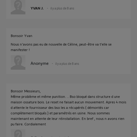
YVAN J.
il y a plus de 8 ans
Bonsoir Yvan
Nous n'avons pas eu de nouvelle de Céline, peut-être va t'elle se
manifester !
Anonyme
il y a plus de 8 ans
Bonsoir Messieurs,
Même problème et même punition. .. Bso bloqué dans structure d une
maison ossature bois. Le reset ne faisait aucun mouvement. Apres 4 mois
d attente le fournisseur des bso les a récupérés ( démontés car
complètement bloqués ) et paramétrés en usine. Nous sommes
maintenant en attente de leur réinstallation. En bref , nous n avons rien
pu faire. Cordialement