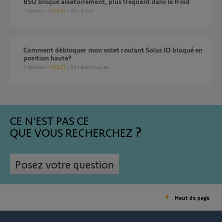
BSO bloqué aléatoirement, plus fréquent dans le froid
5
réponses
VOLET
il y a 9 mois
Comment débloquer mon volet roulant Solus IO bloqué en
position haute?
9
réponses
VOLET
il y a environ un an
CE N'EST PAS CE
QUE VOUS RECHERCHEZ
Posez votre question
Haut de page