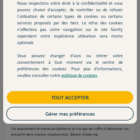
Nous respectons votre droit à la confidentialité et vous
Chauffage
pouvez choisir d’accepter, de contrôler ou de refuser
Celine L.
l'utilisation de certains types de cookies ou certains
il y a presque 9 ans
services proposés par des tiers. Le refus des cookies
Autres produits
Participer au fil de discussion
n’affectera pas votre navigation sur le site Somfy
cependant votre expérience utilisateur sera moins
optimale.
Réponses
Vous pouvez changer d'avis ou retirer votre
Devis avec un pro
consentement à tout moment via le centre de
préférences des cookies. Pour plus d’informations,
Bonsoir
veuillez consulter notre
politique de cookies
.
Contact
que se passe-t'il quand vous faîtes le reset ? Le BSO fait-il des
mouvements ?
Boutique
TOUT ACCEPTER
Anonyme
il y a plus de 8 ans
Gérer mes préférences
J'ai exactement le meme problème et je n'ai pas de coffre à démonter car
encastré dans maison ossature bois. Besoin d'aide svp