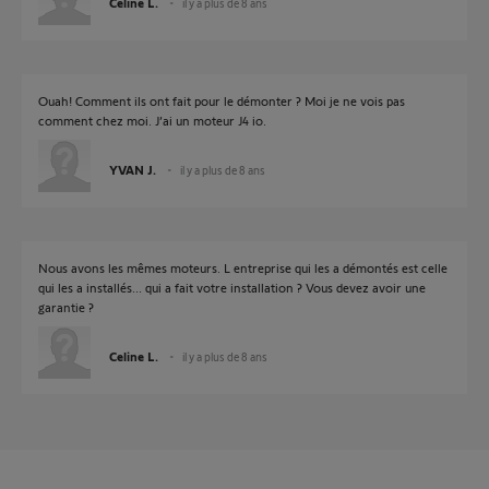
Celine L.
il y a plus de 8 ans
Ouah! Comment ils ont fait pour le démonter ? Moi je ne vois pas
comment chez moi. J’ai un moteur J4 io.
YVAN J.
il y a plus de 8 ans
Nous avons les mêmes moteurs. L entreprise qui les a démontés est celle
qui les a installés... qui a fait votre installation ? Vous devez avoir une
garantie ?
Celine L.
il y a plus de 8 ans