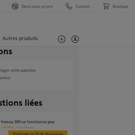
Devis avec un pro
Contact
Boutique
Autres produits
ons
tager cette question
primer
tions liées
r freevia 300 ne fonctionne plus
PORTAIL
il y a 18 jours
s
Participer au fil de discussion