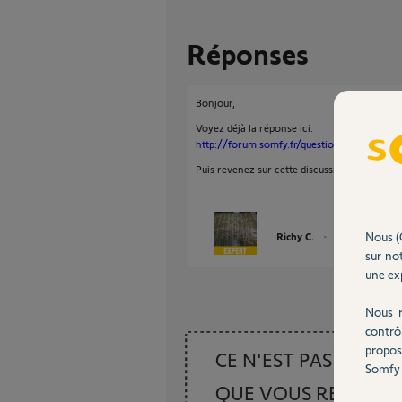
Réponses
Bonjour,
Voyez déjà la réponse ici:
http://forum.somfy.fr/questions/1571790-f
Puis revenez sur cette discussion pour conti
Nous (
Richy C.
il y a plus de 8 an
sur not
une exp
Nous r
contrô
propos
CE N'EST PAS CE
Somfy 
QUE VOUS RECHER