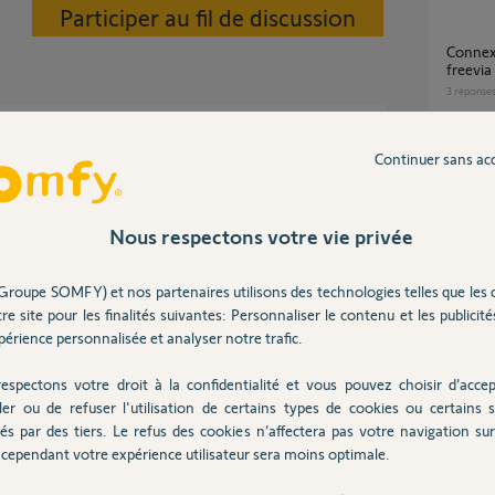
Participer au fil de discussion
connexion boitier 2400625 avec portail
freevia
3
réponse
Continuer sans ac
L’ouverture de mon portail se faitdu temps en
reevia-300-voyant
temps t
batteri
nuer.
1
réponse
Nous respectons votre vie privée
Groupe SOMFY) et nos partenaires utilisons des technologies telles que les 
s
Problème appareillage photocellule FREEVIA
re site pour les finalités suivantes: Personnaliser le contenu et les publicités
Essenti
érience personnalisée et analyser notre trafic.
7
réponse
espectons votre droit à la confidentialité et vous pouvez choisir d’accep
ler ou de refuser l'utilisation de certains types de cookies ou certains s
Consommation d'une Motorisation Evolvia®
és par des tiers. Le refus des cookies n’affectera pas votre navigation sur 
Star à 
cependant votre expérience utilisateur sera moins optimale.
Posez votre question
4
réponse
CHEZ