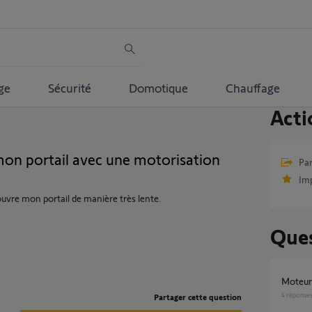
ge
Sécurité
Domotique
Chauffage
Acti
mon portail avec une motorisation
Par
Im
uvre mon portail de manière très lente.
Ques
Moteu
4
réponse
Partager cette question