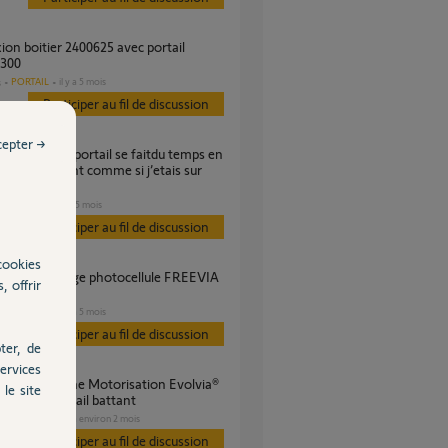
 300
PORTAIL
il y a 5 mois
s
Participer au fil de discussion
cepter →
res lentement comme si j’etais sur
e?
PORTAIL
il y a 5 mois
Participer au fil de discussion
cookies
, offrir
al (400?)
PORTAIL
il y a 5 mois
s
Participer au fil de discussion
ter, de
ervices
le site
bras pour portail battant
PORTAIL
il y a environ 2 mois
s
Participer au fil de discussion