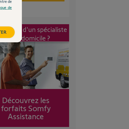
ntre de
tique de
vention d'un spécialiste
TER
à mon domicile ?
Découvrez les
forfaits Somfy
Assistance