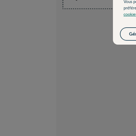
Vous p
préfér
cookie
Gér