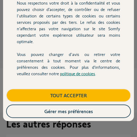
Nous respectons votre droit à la confidentialité et vous
Chauffage
Bonjour
pouvez choisir d’accepter, de contrôler ou de refuser
oui mais par l'intermédiaire d'un Tahoma et d'une programmation smart
l'utilisation de certains types de cookies ou certains
(si détecteur ouvert, alors envoyer mail et/ou sms et/ou notification).
services proposés par des tiers. Le refus des cookies
Autres produits
n’affectera pas votre navigation sur le site Somfy
Bonne journée !
cependant votre expérience utilisateur sera moins
optimale.
Anonyme
il y a plus de 8 ans
Vous pouvez changer d'avis ou retirer votre
Devis avec un pro
consentement à tout moment via le centre de
préférences des cookies. Pour plus d’informations,
veuillez consulter notre
politique de cookies
.
Contact
Cette réponse vous a-t-elle aidé ?
NON
OUI
Boutique
TOUT ACCEPTER
100%
des internautes ont trouvé cette réponse utile
Gérer mes préférences
Les autres réponses