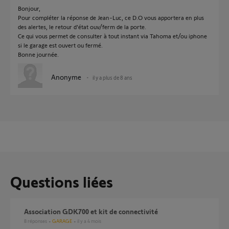
Bonjour,
Pour compléter la réponse de Jean-Luc, ce D.O vous apportera en plus
des alertes, le retour d'état ouv/ferm de la porte.
Ce qui vous permet de consulter à tout instant via Tahoma et/ou iphone
si le garage est ouvert ou fermé.
Bonne journée.
Anonyme
il y a plus de 8 ans
Questions liées
Association GDK700 et kit de connectivité
8
réponses
GARAGE
il y a 4 mois