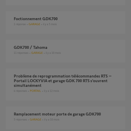
foctionnement GDK700
1
réponse
GARAGE
il y a 5 mois
GDK700 / Tahoma
11
réponses
GARAGE
il y a 10 mois
Problème de reprogrammation télécommandes RTS –
Portail LOCKYVIA et garage GDK 700 RTS s’ouvrent
simultanément
4
réponses
PORTAIL
il y a 12 mois
Remplacement moteur porte de garage GDK700
5
réponses
GARAGE
il y a 10 mois