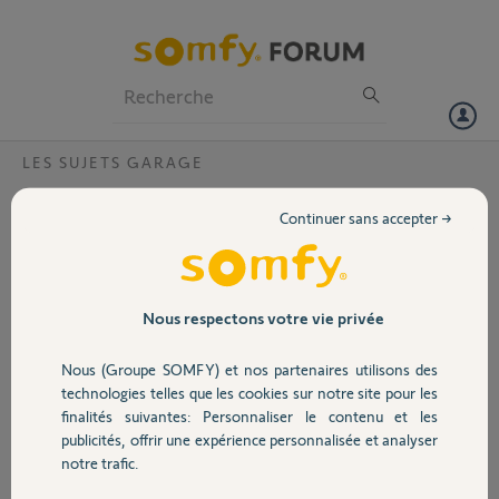
Particuliers
Professionnels
Forum
LES SUJETS GARAGE
Volet
Retour d info sur gdk700
Continuer sans accepter →
J aimerai savoir si j associé un contact d ouverture 2400551 sur ma
Portail
porte de garage gdk700 si je peux avoir une alerte immédiate sur mon
téléphone en cas d ouverture de la porte?
Garage
Nous respectons votre vie privée
Stéphane D.
il y a plus de 8 ans
Nous (Groupe SOMFY) et nos partenaires utilisons des
Sécurité
Participer au fil de discussion
technologies telles que les cookies sur notre site pour les
finalités suivantes: Personnaliser le contenu et les
publicités, offrir une expérience personnalisée et analyser
Domotique
notre trafic.