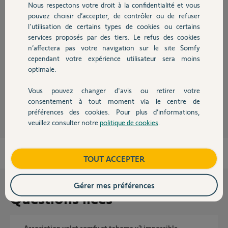
Nous respectons votre droit à la confidentialité et vous
Chauffage
Réponses
pouvez choisir d’accepter, de contrôler ou de refuser
l'utilisation de certains types de cookies ou certains
services proposés par des tiers. Le refus des cookies
Autres produits
n’affectera pas votre navigation sur le site Somfy
Bonjour
cependant votre expérience utilisateur sera moins
Gros doute !!! Quel est le réf. de vos volets ? S'ils sont en RTS, ça ne
optimale.
fonctionnera pas !
Vous pouvez changer d'avis ou retirer votre
Anonyme
il y a plus de 8 ans
Devis avec un pro
consentement à tout moment via le centre de
préférences des cookies. Pour plus d’informations,
veuillez consulter notre
politique de cookies
.
Contact
Boutique
TOUT ACCEPTER
Gérer mes préférences
Questions liées
Association volet somfy et tahoma v2 impossible