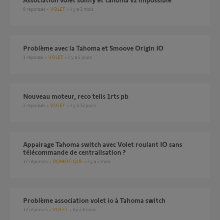
8
réponses
VOLET
il y a 2 mois
Problème avec la Tahoma et Smoove Origin IO
1
réponse
VOLET
il y a 4 jours
Nouveau moteur, reco telis 1rts pb
2
réponses
VOLET
il y a 12 jours
Appairage Tahoma switch avec Volet roulant IO sans
télécommande de centralisation ?
17
réponses
DOMOTIQUE
il y a 2 mois
Problème association volet io à Tahoma switch
12
réponses
VOLET
il y a 8 mois