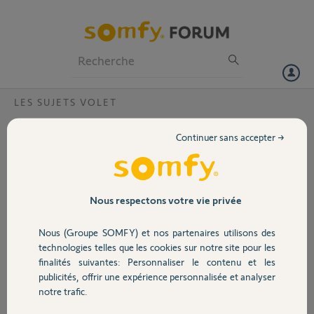
Particuliers
Professionnels
Forum
LES SUJETS VOLET
Volet
Volets associer à tellis impossible de
Continuer sans accepter →
reconnaître un volet sur connexoon ?
Portail
Ajout de 3 volets solaire associé à tellis, achat de connexoon et
impossible d’associer le moindre volet. J’ai tenté toutes les
Garage
procédures sans succès, impossible d’enregistrer quoique ce soit....
Nous respectons votre vie privée
Quelqu’un peut-il venir à mon secours?
Nous (Groupe SOMFY) et nos partenaires utilisons des
Sécurité
Patrick F.
technologies telles que les cookies sur notre site pour les
il y a plus de 8 ans
finalités suivantes: Personnaliser le contenu et les
Participer au fil de discussion
publicités, offrir une expérience personnalisée et analyser
Domotique
notre trafic.