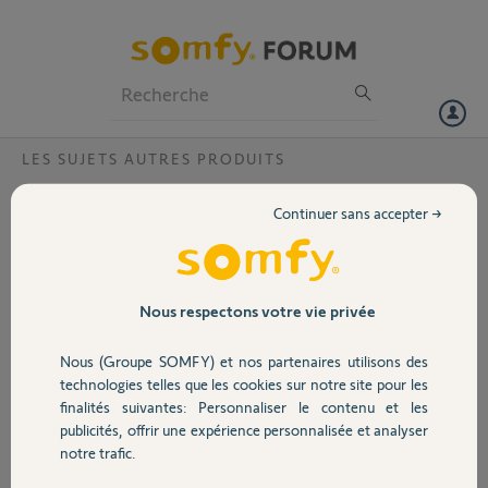
Particuliers
Professionnels
Forum
LES SUJETS AUTRES PRODUITS
Volet
Ai-je déjà un compte?
Continuer sans accepter →
Bonjour,
Portail
J'utilise ma centrale Protexiom 600 depuis 4 ans avec satisfaction. Je
souhaite à présent créé un compte pour pouvoir recevoir des alertes
téléphoniques. Je ne trouve pas le code du module IP, il n'apparaît pas
Garage
Nous respectons votre vie privée
sur le matériel.
Mon transmetteur porte le code 560989. Pouvez-vous me dire si j'ai
Nous (Groupe SOMFY) et nos partenaires utilisons des
déjà créer un compte?
Sécurité
technologies telles que les cookies sur notre site pour les
Merci de votre attention.
finalités suivantes: Personnaliser le contenu et les
publicités, offrir une expérience personnalisée et analyser
Domotique
Gerard P.
notre trafic.
il y a plus de 8 ans