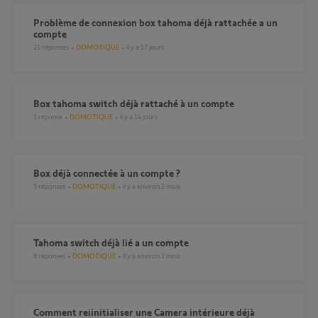
Problème de connexion box tahoma déjà rattachée a un
compte
21
réponses
DOMOTIQUE
il y a 17 jours
Box tahoma switch déjà rattaché à un compte
1
réponse
DOMOTIQUE
il y a 14 jours
Box déjà connectée à un compte ?
5
réponses
DOMOTIQUE
il y a environ 2 mois
Tahoma switch déjà lié a un compte
8
réponses
DOMOTIQUE
il y a environ 2 mois
Comment reiinitialiser une Camera intérieure déjà