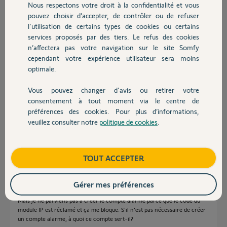
Participer au fil de discussion
Nous respectons votre droit à la confidentialité et vous
Chauffage
pouvez choisir d’accepter, de contrôler ou de refuser
l'utilisation de certains types de cookies ou certains
services proposés par des tiers. Le refus des cookies
Autres produits
Réponses
n’affectera pas votre navigation sur le site Somfy
cependant votre expérience utilisateur sera moins
optimale.
Bonjour
Vous pouvez changer d'avis ou retirer votre
Pour recevoir les alertes téléphoniques, il n'est nul besoin de créer un
Devis avec un pro
compte.
consentement à tout moment via le centre de
préférences des cookies. Pour plus d’informations,
Quel est le problème ?
veuillez consulter notre
politique de cookies
.
Contact
Anonyme
il y a plus de 8 ans
Boutique
TOUT ACCEPTER
Bonjour Jean-Luc,
Gérer mes préférences
Je pensais que pour recevoir des alertes il fallait créer un compte alarme.
Mais je ne parviens pas à créer le compte alarme parce que le code du
module IP est réclamé et ça me bloque. S'il n'est pas nécessaire de créer
un compte alarme, à quoi ce compte sert-il?