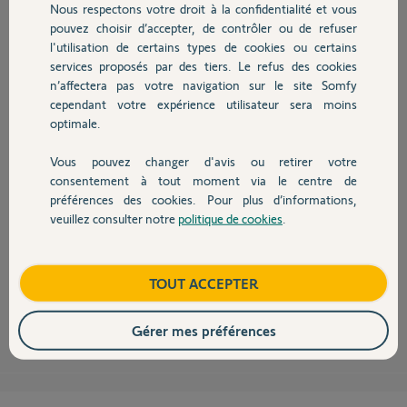
Nous respectons votre droit à la confidentialité et vous
Chauffage
Participer au fil de discussion
pouvez choisir d’accepter, de contrôler ou de refuser
l'utilisation de certains types de cookies ou certains
services proposés par des tiers. Le refus des cookies
Autres produits
n’affectera pas votre navigation sur le site Somfy
cependant votre expérience utilisateur sera moins
optimale.
Bonsoir Robert
Pour reprogrammer les fins de courses de l’Oximo vous avez besoin
Vous pouvez changer d'avis ou retirer votre
d’une télécommande à 3 boutons (Telis, Smoove, Centralis, Situo rts …) Si
Devis avec un pro
vous avez des butées sur la barre finale et des attaches rigides sur le tube,
consentement à tout moment via le centre de
tentez un réajustement automatique. (Coupure du courant 2 secondes
préférences des cookies. Pour plus d’informations,
mini, puis 4 aller-retour mini). Quel genre d’intervention avez-vous fait
veuillez consulter notre
politique de cookies
.
Contact
précisément sur votre operateur ? L’avez-vous sorti du tube ? Avant
d’envisager une reprogrammation des fins de courses avec une
télécommande adéquate, cherchez d’autres causes ; Condensateur
fatigué, coulisse ou flasque qui coince, embout de lame desserti …
Boutique
TOUT ACCEPTER
michel16190
il y a plus de 8 ans
Gérer mes préférences