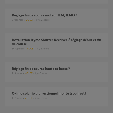
Réglage fin de course moteur ILM, ILMO ?
2
réponses
VOLET
il y a 24 jours
Installation Izymo Shutter Receiver / réglage début et fin
de course
14
réponses
VOLET
il y a 5 mois
réglage fin de course haute et basse ?
1
réponse
VOLET
il y a 5 jours
Oximo solar io bidirectionnel monte trop haut?
1
réponse
VOLET
il y a 3 mois