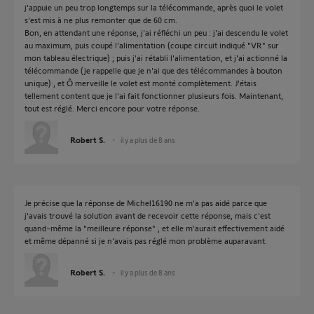
j'appuie un peu trop longtemps sur la télécommande, après quoi le volet
s'est mis à ne plus remonter que de 60 cm.
Bon, en attendant une réponse, j'ai réfléchi un peu : j'ai descendu le volet
au maximum, puis coupé l'alimentation (coupe circuit indiqué "VR" sur
mon tableau électrique) ; puis j'ai rétabli l'alimentation, et j'ai actionné la
télécommande (je rappelle que je n'ai que des télécommandes à bouton
unique) , et Ô merveille le volet est monté complètement. J'étais
tellement content que je l'ai fait fonctionner plusieurs fois. Maintenant,
tout est réglé. Merci encore pour votre réponse.
Robert S.
il y a plus de 8 ans
Je précise que la réponse de Michel16190 ne m'a pas aidé parce que
j'avais trouvé la solution avant de recevoir cette réponse, mais c'est
quand-même la "meilleure réponse" , et elle m'aurait effectivement aidé
et même dépanné si je n'avais pas réglé mon problème auparavant.
Robert S.
il y a plus de 8 ans