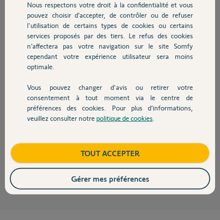
Nous respectons votre droit à la confidentialité et vous
Chauffage
Participer au fil de discussion
pouvez choisir d’accepter, de contrôler ou de refuser
l'utilisation de certains types de cookies ou certains
services proposés par des tiers. Le refus des cookies
Autres produits
n’affectera pas votre navigation sur le site Somfy
Réponses
cependant votre expérience utilisateur sera moins
optimale.
Beaucoup plus simple utilise IFTTT
Vous pouvez changer d'avis ou retirer votre
En plus c'est gratuit...
Devis avec un pro
consentement à tout moment via le centre de
Pas besoin de créer le script ... il fait partie des exemples ...
préférences des cookies. Pour plus d’informations,
Je l'ai testé et il ouvre mon portail tout les jours à environ 200 m de la
veuillez consulter notre
politique de cookies
.
maison... Quand j'arrive il est presque ouvert en entier. C'est encore
Contact
mieux que la pub... Tu peux aussi désactiver ton alarme extérieur par
exemple. Pour l’intérieur, je suis un peu parano donc j'utilise mon
empreinte ou un code.
Boutique
TOUT ACCEPTER
Omega O.
il y a plus de 8 ans
Gérer mes préférences