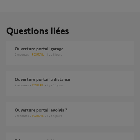
Questions liées
Ouverture portail garage
6
réponses
PORTAIL
il y a 8 jours
Ouverture portail a distance
2
réponses
PORTAIL
il y a 10 jours
ouverture portail evolvia ?
4
réponses
PORTAIL
il y a 5 jours