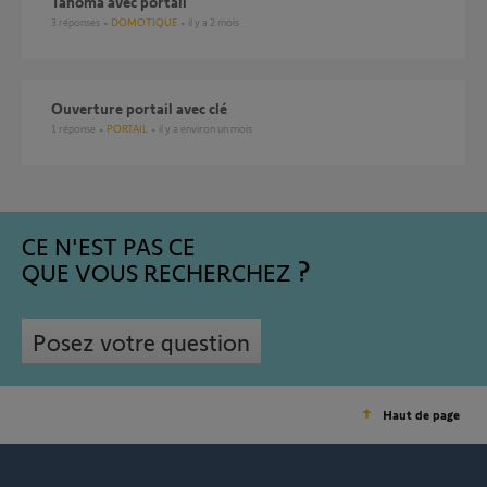
Tahoma avec portail
3
réponses
DOMOTIQUE
il y a 2 mois
Ouverture portail avec clé
1
réponse
PORTAIL
il y a environ un mois
CE N'EST PAS CE
QUE VOUS RECHERCHEZ
Posez votre question
Haut de page