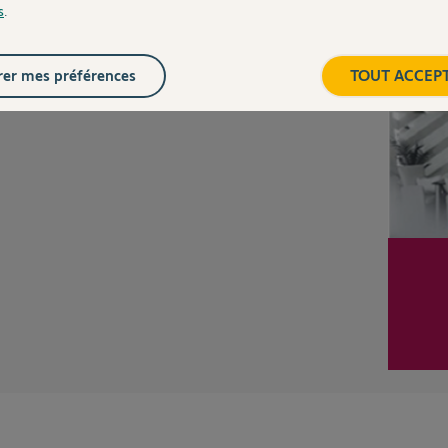
CHEZ
s
.
Inter
er mes préférences
TOUT ACCEP