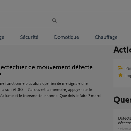
ge
Sécurité
Domotique
Chauffage
Acti
dectectuer de mouvement détecte
Par
e
Im
 fonctionne plus alors que rien de me signale une
 liaison VIDES... J'ai ouvert la mémoire, appuyer sur le
'allume et le transmetteur sonne. Que dois je faire ? merci
Ques
Détecteur de mouvement intérieur ne
détecte
4
réponse