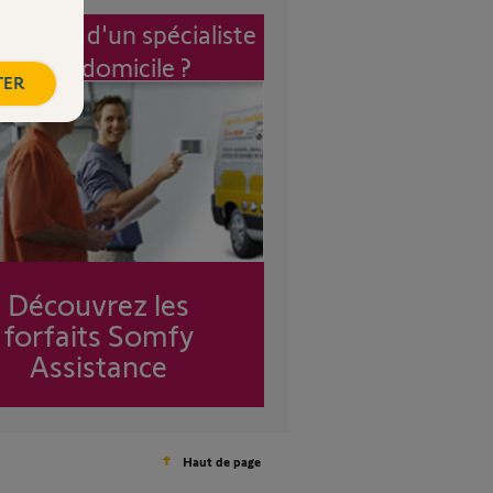
vention d'un spécialiste
à mon domicile ?
TER
Découvrez les
forfaits Somfy
Assistance
Haut de page