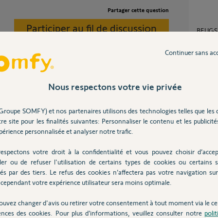
Partager cette question
Participer au fil de discussion
BEUGS
15
répons
Continuer sans ac
Caméra indoor sans notif mouvement et
délai ?
1
réponse
Nous respectons votre vie privée
se déclenche t-elle ?
ur est HS ?
Détection de mouvement camera indoor ne
Groupe SOMFY) et nos partenaires utilisons des technologies telles que les 
fonctio
re site pour les finalités suivantes: Personnaliser le contenu et les publicités
6
réponse
érience personnalisée et analyser notre trafic.
8 ans
espectons votre droit à la confidentialité et vous pouvez choisir d’accep
Camer
ler ou de refuser l'utilisation de certains types de cookies ou certains s
5
réponse
és par des tiers. Le refus des cookies n’affectera pas votre navigation sur 
cependant votre expérience utilisateur sera moins optimale.
ouvez changer d'avis ou retirer votre consentement à tout moment via le ce
ences des cookies. Pour plus d’informations, veuillez consulter notre
poli
Posez votre question