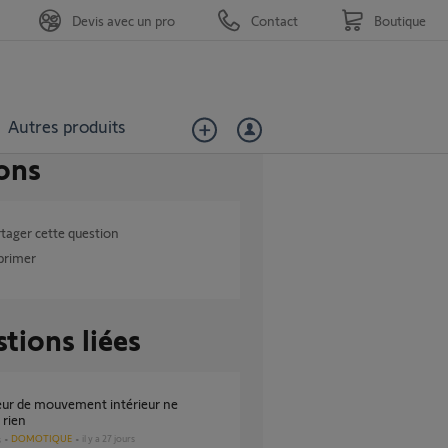
Devis avec un pro
Contact
Boutique
Autres produits
ons
tager cette question
primer
tions liées
 rien
DOMOTIQUE
il y a 27 jours
s