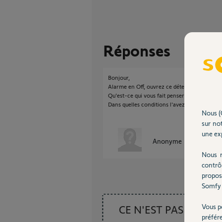
Réponses
Bonjour,
Alarme en Off, ouvrez ce détecteur, l'alarme 
Qu'est-ce qui vous fait penser que ce détecte
Dans quelles conditions l'avez-vous testé?
Nous (
sur not
une exp
Anonyme
il y a plus de 
Nous r
contrô
propos
Somfy 
Vous p
CE N'EST PAS CE
préfér