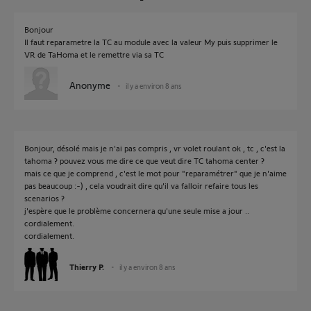
Bonjour
Il faut reparametre la TC au module avec la valeur My puis supprimer le
VR de TaHoma et le remettre via sa TC
Anonyme
il y a environ 8 ans
Bonjour, désolé mais je n'ai pas compris , vr volet roulant ok , tc , c'est la
tahoma ? pouvez vous me dire ce que veut dire TC tahoma center ?
mais ce que je comprend , c'est le mot pour "reparamétrer" que je n'aime
pas beaucoup :-) , cela voudrait dire qu'il va falloir refaire tous les
scenarios ?
j'espère que le problème concernera qu'une seule mise a jour ..
cordialement.
cordialement.
Thierry P.
il y a environ 8 ans