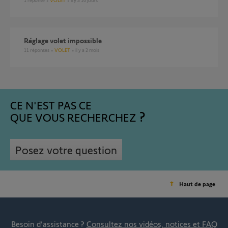
1
réponse
VOLET
il y a 10 jours
Réglage volet impossible
11
réponses
VOLET
il y a 2 mois
CE N'EST PAS CE
QUE VOUS RECHERCHEZ
Posez votre question
Haut de page
Besoin d’assistance ?
Consultez nos vidéos, notices et FAQ