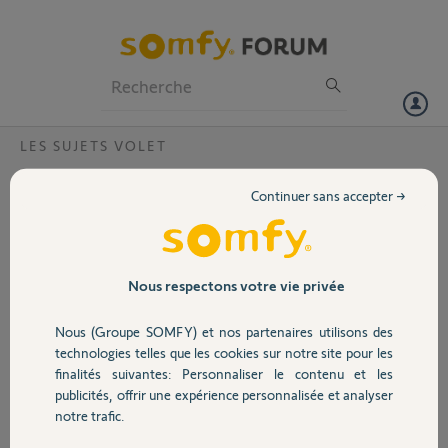
Particuliers
Professionnels
Forum
LES SUJETS VOLET
Volet
volets réglage poucentage de course
Continuer sans accepter →
Bonjour à tous, depuis un moment je ne sais pas depuis quelle mise à
Portail
jour exactement, avant sur mes modules de volet RTS je pouvais
ouvrir mes volets par exemple d'un quart ,
maintenant, je me retrouve que avec une ouverture ou une
Garage
Nous respectons votre vie privée
fermeture totale uniquement avec "my" au milieu du logo de contrôle
qui n'a aucune fonction, seul mes autres volets en IO fonctionne
Nous (Groupe SOMFY) et nos partenaires utilisons des
correctement, avez vous une idée ?
Sécurité
technologies telles que les cookies sur notre site pour les
cordialement.
finalités suivantes: Personnaliser le contenu et les
publicités, offrir une expérience personnalisée et analyser
Domotique
Thierry P.
notre trafic.
il y a environ 8 ans