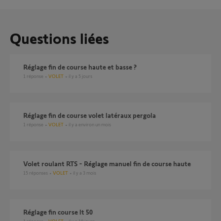
Questions liées
réglage fin de course haute et basse ?
1
réponse
VOLET
il y a 5 jours
Réglage fin de course volet latéraux pergola
1
réponse
VOLET
il y a environ un mois
Volet roulant RTS - Réglage manuel fin de course haute
15
réponses
VOLET
il y a 3 mois
Réglage fin course lt 50