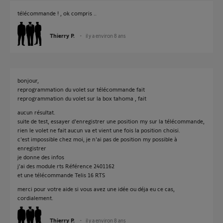
télécommande ! , ok compris ..
Thierry P.
il y a environ 8 ans
bonjour,
reprogrammation du volet sur télécommande fait
reprogrammation du volet sur la box tahoma , fait
aucun résultat.
suite de test, essayer d'enregistrer une position my sur la télécommande,
rien le volet ne fait aucun va et vient une fois la position choisi.
c'est impossible chez moi, je n'ai pas de position my possible à
enregistrer
je donne des infos
j'ai des module rts Référence 2401162
et une télécommande Telis 16 RTS
merci pour votre aide si vous avez une idée ou déja eu ce cas,
cordialement.
Thierry P.
il y a environ 8 ans