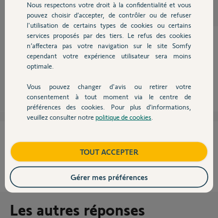
Participer au fil de discussion
Nous respectons votre droit à la confidentialité et vous
Chauffage
pouvez choisir d’accepter, de contrôler ou de refuser
l'utilisation de certains types de cookies ou certains
services proposés par des tiers. Le refus des cookies
Autres produits
n’affectera pas votre navigation sur le site Somfy
cependant votre expérience utilisateur sera moins
Voilà ! TC = télécommande et VR = volet roulant.
optimale.
Anonyme
il y a environ 8 ans
Vous pouvez changer d'avis ou retirer votre
Devis avec un pro
consentement à tout moment via le centre de
préférences des cookies. Pour plus d’informations,
veuillez consulter notre
politique de cookies
.
Contact
Cette réponse vous a-t-elle aidé ?
Boutique
TOUT ACCEPTER
NON
OUI
Gérer mes préférences
0%
des internautes ont trouvé cette réponse utile
Les autres réponses