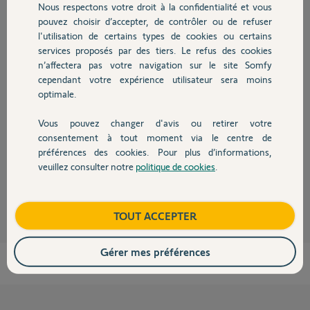
Participer au fil de discussion
Nous respectons votre droit à la confidentialité et vous
Chauffage
pouvez choisir d’accepter, de contrôler ou de refuser
l'utilisation de certains types de cookies ou certains
services proposés par des tiers. Le refus des cookies
Autres produits
Réponses
n’affectera pas votre navigation sur le site Somfy
cependant votre expérience utilisateur sera moins
optimale.
Bonjour Carmine,
Il n'existe pas de liaison sans fil entre les moniteurs intérieurs. Il sera
Vous pouvez changer d'avis ou retirer votre
Devis avec un pro
nécessaire de faire une liaison filaire.
consentement à tout moment via le centre de
préférences des cookies. Pour plus d’informations,
Bonne journée.
veuillez consulter notre
politique de cookies
.
Contact
Gaëlle B.
il y a environ 8 ans
Boutique
TOUT ACCEPTER
Gérer mes préférences