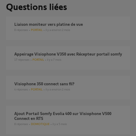
Questions liées
liaison moniteur vers platine de vue
8
réponses
PORTAIL
il y a environ 2 mois
Appeirage Visiophone V350 avec Récepteur portail somfy
17
réponses
PORTAIL
il y a 7 mois
visiophone 350 connect sans fil?
4
réponses
PORTAIL
il y a environ 2 mois
Ajout Portail Somfy Evolia 400 sur Visiophone V500
Connect en RTS
8
réponses
DOMOTIQUE
il y a 5 mois