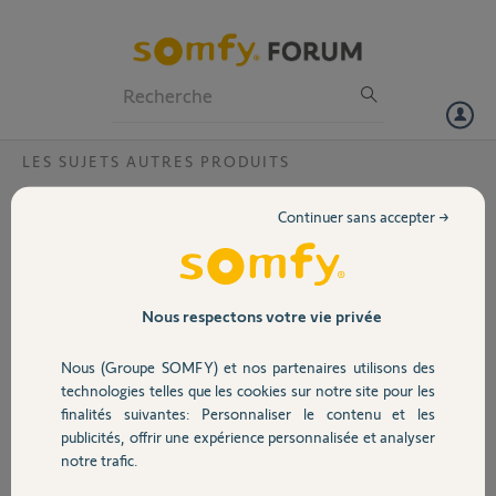
Particuliers
Professionnels
Forum
LES SUJETS AUTRES PRODUITS
Volet
Liaison sans fils entre 2 Moniteurs V400
Continuer sans accepter →
Bonjour,
Portail
je souhaite raccorder à distance un deuxième moniteur visiophone
V400 à mon installation actuelle.
Garage
Nous respectons votre vie privée
Pour éviter de tirer un fils entre les 2 moniteurs, Existe-t-il un
système sans fils (radio).
Nous (Groupe SOMFY) et nos partenaires utilisons des
merci pour votre retour
Sécurité
technologies telles que les cookies sur notre site pour les
cordialement
finalités suivantes: Personnaliser le contenu et les
publicités, offrir une expérience personnalisée et analyser
Domotique
Carmine
notre trafic.
il y a environ 8 ans