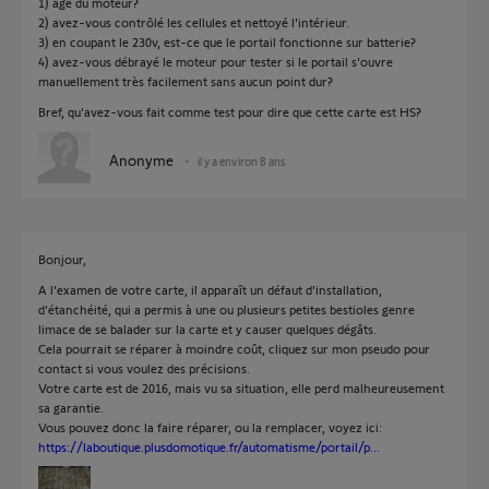
1) âge du moteur?
2) avez-vous contrôlé les cellules et nettoyé l'intérieur.
3) en coupant le 230v, est-ce que le portail fonctionne sur batterie?
4) avez-vous débrayé le moteur pour tester si le portail s'ouvre
manuellement très facilement sans aucun point dur?
Bref, qu'avez-vous fait comme test pour dire que cette carte est HS?
Anonyme
il y a environ 8 ans
Bonjour,
A l'examen de votre carte, il apparaît un défaut d'installation,
d'étanchéité, qui a permis à une ou plusieurs petites bestioles genre
limace de se balader sur la carte et y causer quelques dégâts.
Cela pourrait se réparer à moindre coût, cliquez sur mon pseudo pour
contact si vous voulez des précisions.
Votre carte est de 2016, mais vu sa situation, elle perd malheureusement
sa garantie.
Vous pouvez donc la faire réparer, ou la remplacer, voyez ici:
https://laboutique.plusdomotique.fr/automatisme/portail/p...