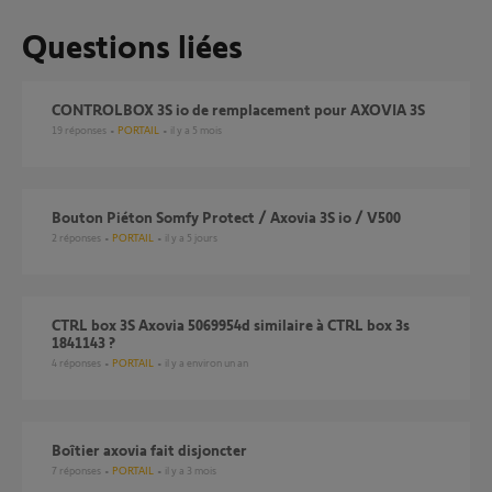
Questions liées
CONTROLBOX 3S io de remplacement pour AXOVIA 3S
19
réponses
PORTAIL
il y a 5 mois
Bouton Piéton Somfy Protect / Axovia 3S io / V500
2
réponses
PORTAIL
il y a 5 jours
CTRL box 3S Axovia 5069954d similaire à CTRL box 3s
1841143 ?
4
réponses
PORTAIL
il y a environ un an
Boîtier axovia fait disjoncter
7
réponses
PORTAIL
il y a 3 mois