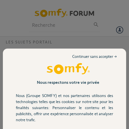
Particuliers
Professionnels
Forum
LES SUJETS PORTAIL
Volet
Comment changer la carte électronique sur
Continuer sans accepter →
SOMFY encastrée, avec CTRL BOX 3S
Portail
AXOVIA io?
Le portail ne s'ouvre pas et affiche
Garage
Nous respectons votre vie privée
détection d'obstacle, mais il n'y a
rien. Le réglage de force est au
maximum et je pense que la carte
Nous (Groupe SOMFY) et nos partenaires utilisons des
Sécurité
électronique est détériorée.
technologies telles que les cookies sur notre site pour les
finalités suivantes: Personnaliser le contenu et les
publicités, offrir une expérience personnalisée et analyser
Domotique
notre trafic.