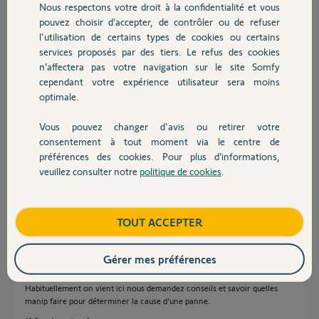
Nous respectons votre droit à la confidentialité et vous
Chauffage
pouvez choisir d’accepter, de contrôler ou de refuser
l'utilisation de certains types de cookies ou certains
services proposés par des tiers. Le refus des cookies
Autres produits
n’affectera pas votre navigation sur le site Somfy
cependant votre expérience utilisateur sera moins
optimale.
Vous pouvez changer d'avis ou retirer votre
Christian R.
Devis avec un pro
il y a environ 8 ans
consentement à tout moment via le centre de
préférences des cookies. Pour plus d’informations,
Participer au fil de discussion
veuillez consulter notre
politique de cookies
.
Contact
Réponses
Boutique
TOUT ACCEPTER
Gérer mes préférences
Bonjour,
Si vous pensez que la carte est HS, alors changez-la...!
Habituellement on vient ici nous demandez conseils et savoir quelles
manip faire pour déterminer la cause d'une panne.