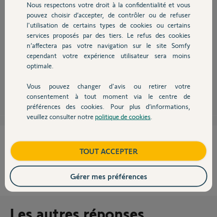
Nous respectons votre droit à la confidentialité et vous
Chauffage
pouvez choisir d’accepter, de contrôler ou de refuser
l'utilisation de certains types de cookies ou certains
services proposés par des tiers. Le refus des cookies
Autres produits
n’affectera pas votre navigation sur le site Somfy
cependant votre expérience utilisateur sera moins
Vous devriez dans un premier temps essayer de désinstaller l'application,
puis de la réinstaller.
optimale.
Vous pouvez changer d'avis ou retirer votre
Téo D.
il y a environ 8 ans
Devis avec un pro
consentement à tout moment via le centre de
préférences des cookies. Pour plus d’informations,
veuillez consulter notre
politique de cookies
.
Contact
Cette réponse vous a-t-elle aidé ?
Boutique
TOUT ACCEPTER
NON
OUI
Gérer mes préférences
75%
des internautes ont trouvé cette réponse utile
Les autres réponses