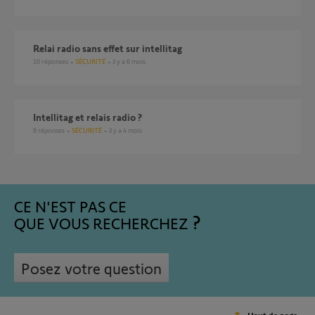
Relai radio sans effet sur intellitag
10
réponses
SÉCURITÉ
il y a 6 mois
Intellitag et relais radio ?
8
réponses
SÉCURITÉ
il y a 4 mois
CE N'EST PAS CE
QUE VOUS RECHERCHEZ
Posez votre question