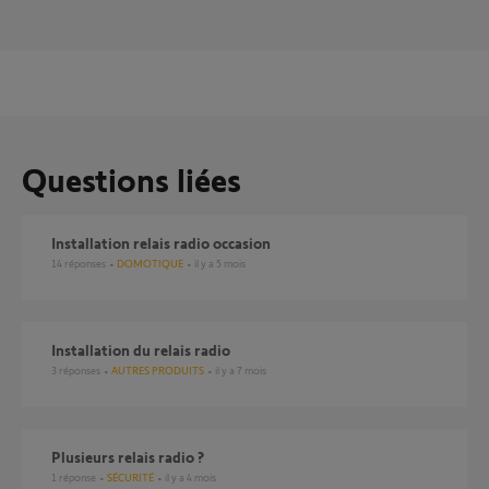
Questions liées
installation relais radio occasion
14
réponses
DOMOTIQUE
il y a 5 mois
Installation du relais radio
3
réponses
AUTRES PRODUITS
il y a 7 mois
plusieurs relais radio ?
1
réponse
SÉCURITÉ
il y a 4 mois