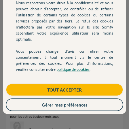
Nous respectons votre droit à la confidentialité et vous
Chauffage
Philippe N.
pouvez choisir d’accepter, de contrôler ou de refuser
il y a presque 8 ans
l'utilisation de certains types de cookies ou certains
Participer au fil de discussion
services proposés par des tiers. Le refus des cookies
Autres produits
n’affectera pas votre navigation sur le site Somfy
cependant votre expérience utilisateur sera moins
optimale.
Réponses
Vous pouvez changer d'avis ou retirer votre
Devis avec un pro
consentement à tout moment via le centre de
bonjour,
préférences des cookies. Pour plus d’informations,
la T4 pour les VR est indispensable car c'est elle qui permet le réglage des
veuillez consulter notre
politique de cookies
.
Contact
My, ce réglage ne peut pas être fait directement sur le module et encore
moins sur la Tahoma.
voilà pourquoi, pour ces équipements une TC est nécessaire.
vous auriez pu appairer les micro modules directement à Tahoma, mais
Boutique
TOUT ACCEPTER
dans ce cas les fonctions My étaient inopérantes.
pour les autres équipements, pas besoin de TC, il suffira de les appairer en
Gérer mes préférences
cliquant sur "sans télécommande";
de toute façon, maintenant que vous avez une T4, vous pouvez l'utiliser
pour les autres équipements aussi !