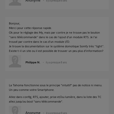
Anonyme
il y a presque 8 ans
Bonjour,
Merci pour cette réponse rapide.
Ok pour le réglage des My, mais par contre je ne trouve pas le bouton
''sans télécommande'' dans le cas de l'ajout d'un module RTS. Je l'ai
trouvé par contre dans le cas d'un module I/O.
Je trouve la documentation sur le système domotique Somfy très ''light''.
Existe t-il un site ou il est possible de trouver un peu plus d'information?
Philippe N.
il y a presque 8 ans
La Tahoma fonctionne sous le principe "intuitif" pas de notice ni menu.
Un peu comme votre Smartphone.
Allez dans config, RTS, ajouter, prise et/ou lumière, dans la liste des TC
allez jusqu'au bout "sans télécommande".
Anonyme
il y a presque 8 ans