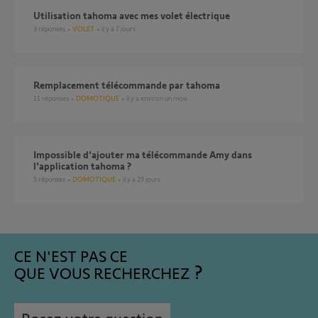
Utilisation tahoma avec mes volet électrique
3
réponses
VOLET
il y a 7 jours
Remplacement télécommande par tahoma
11
réponses
DOMOTIQUE
il y a environ un mois
Impossible d'ajouter ma télécommande Amy dans
l'application tahoma ?
5
réponses
DOMOTIQUE
il y a 29 jours
CE N'EST PAS CE
QUE VOUS RECHERCHEZ