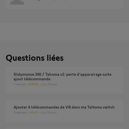
Questions liées
Slidymoove 300 / Tahoma v2: perte d'apparairage suite
ajout télécommande
1
réponse
PORTAIL
il y a 29 jours
Ajouter 6 télécommandes de VR dans ma TaHoma switch
3
réponses
VOLET
il y a 22 jours