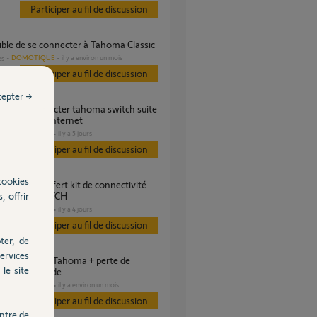
Participer au fil de discussion
ible de se connecter à Tahoma Classic
DOMOTIQUE
il y a environ un mois
es
Participer au fil de discussion
cepter →
gement box internet
DOMOTIQUE
il y a 5 jours
s
Participer au fil de discussion
cookies
, offrir
TAHOMA SWITCH
DOMOTIQUE
il y a 4 jours
s
Participer au fil de discussion
ter, de
ervices
le site
 télécommande
DOMOTIQUE
il y a environ un mois
s
Participer au fil de discussion
ntre de