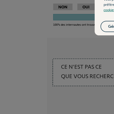
préfér
NON
OUI
cookie
1
100%
des internautes ont trouvé cette réponse
Gér
CE N'EST PAS CE
QUE VOUS RECHER