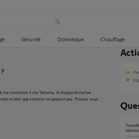
ge
Sécurité
Domotique
Chauffage
Acti
 ?
Par
Im
s à me connecter à ma Tahoma. A chaque tentative
clamés et bien que corrects ne passent pas. Pouvez vous
Ques
Transfert d'une clé io kit de connectivité vers
tahoma
3
réponse