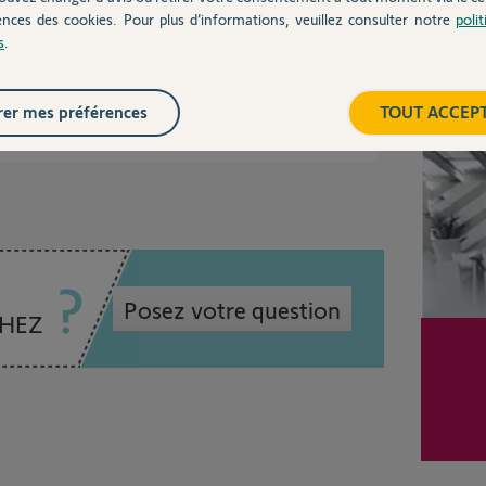
ences des cookies. Pour plus d’informations, veuillez consulter notre
poli
s
.
00%
Inter
 utile
er mes préférences
TOUT ACCEP
Posez votre question
CHEZ