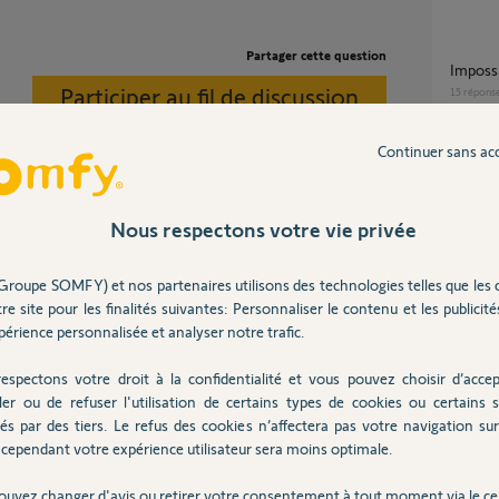
Partager cette question
Imposs
Participer au fil de discussion
15
répons
Continuer sans ac
Impossible de connecter tahoma switch suite
a chan
4
réponse
Nous respectons votre vie privée
otre Tahoma.
Groupe SOMFY) et nos partenaires utilisons des technologies telles que les 
je souhaite un transfert kit de connectivité
re site pour les finalités suivantes: Personnaliser le contenu et les publicités
vers 
érience personnalisée et analyser notre trafic.
2
réponse
il y a presque 8 ans
espectons votre droit à la confidentialité et vous pouvez choisir d’accep
ler ou de refuser l'utilisation de certains types de cookies ou certains s
perte de connexion Tahoma + perte de
és par des tiers. Le refus des cookies n’affectera pas votre navigation sur 
portée
cependant votre expérience utilisateur sera moins optimale.
2
réponse
dé ?
ouvez changer d'avis ou retirer votre consentement à tout moment via le ce