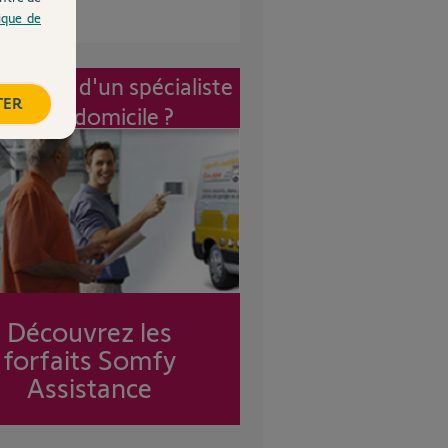
tique de
vention d'un spécialiste
TER
à mon domicile ?
Découvrez les
forfaits Somfy
Assistance