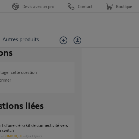
Devis avec un pro
Contact
Boutique
Autres produits
ons
tager cette question
primer
tions liées
 switch
DOMOTIQUE
il y a 13 jours
s