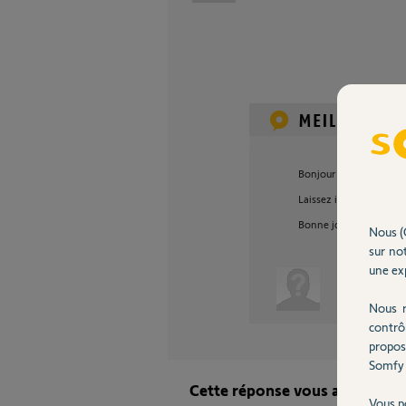
Bonjour Jean-Claude
Laissez ici le PIN de v
Bonne journée !
Nous (
sur not
une exp
Anonyme
Nous r
contrô
propos
Somfy 
Cette réponse vous a-t-elle ai
Vous p