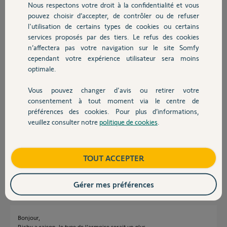
Nous respectons votre droit à la confidentialité et vous
Chauffage
Merci pour votre aide.
pouvez choisir d’accepter, de contrôler ou de refuser
l'utilisation de certains types de cookies ou certains
services proposés par des tiers. Le refus des cookies
Autres produits
Ludovic B.
n’affectera pas votre navigation sur le site Somfy
il y a presque 8 ans
cependant votre expérience utilisateur sera moins
Participer au fil de discussion
optimale.
Vous pouvez changer d'avis ou retirer votre
Devis avec un pro
Réponses
consentement à tout moment via le centre de
préférences des cookies. Pour plus d’informations,
veuillez consulter notre
politique de cookies
.
Contact
Bonjour,
Précisez quelle est la référence de l'armoire de commande.
Boutique
TOUT ACCEPTER
Richy C.
il y a presque 8 ans
Gérer mes préférences
Bonjour,
Richy a raison, le type de l'armoire serait un plus...