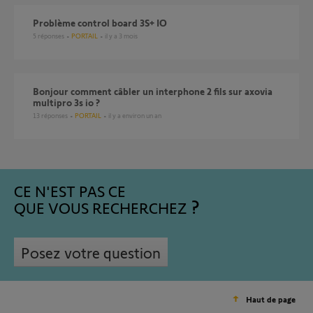
Problème control board 3S+ IO
5
réponses
PORTAIL
il y a 3 mois
Bonjour comment câbler un interphone 2 fils sur axovia
multipro 3s io ?
13
réponses
PORTAIL
il y a environ un an
CE N'EST PAS CE
QUE VOUS RECHERCHEZ
Posez votre question
Haut de page