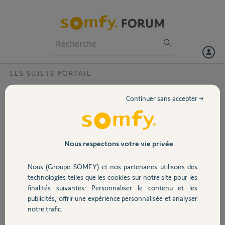
Particuliers
Professionnels
Forum
LES SUJETS PORTAIL
Volet
Raccordements pour accessoires sur axovia
Continuer sans accepter →
multipro ?
Portail
Bonjour,
Un portail motorisé va être posé dans quelques jours. Nous avons
Garage
opté pour un axovia multipro.
Nous respectons votre vie privée
Je vois, sur les notices du moteur, deux raccordements que je ne
m'explique pas :
Nous (Groupe SOMFY) et nos partenaires utilisons des
Sécurité
1) 7 & 8 pour sortie contact auxiliaire (contact sec pour 24V, 2A en
technologies telles que les cookies sur notre site pour les
Très Basse Tension de Sécurité)
finalités suivantes: Personnaliser le contenu et les
2) 19 & 20 pour alimentation 24V accessoires (1,2A max)
publicités, offrir une expérience personnalisée et analyser
Domotique
notre trafic.
Pouvez vous me dire à quoi peuvent bien servir ces raccordements,
pour quels accessoires et quelles fonctions ?