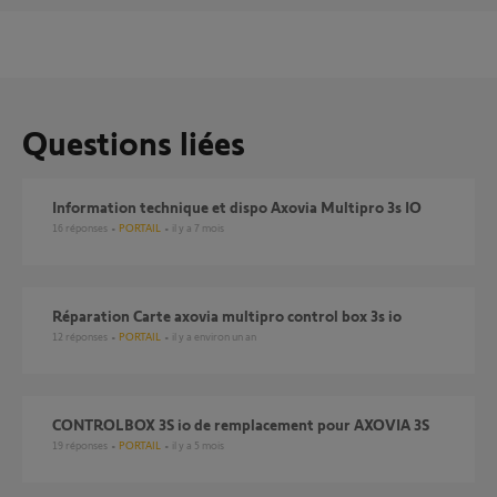
Questions liées
Information technique et dispo Axovia Multipro 3s IO
16
réponses
PORTAIL
il y a 7 mois
Réparation Carte axovia multipro control box 3s io
12
réponses
PORTAIL
il y a environ un an
CONTROLBOX 3S io de remplacement pour AXOVIA 3S
19
réponses
PORTAIL
il y a 5 mois