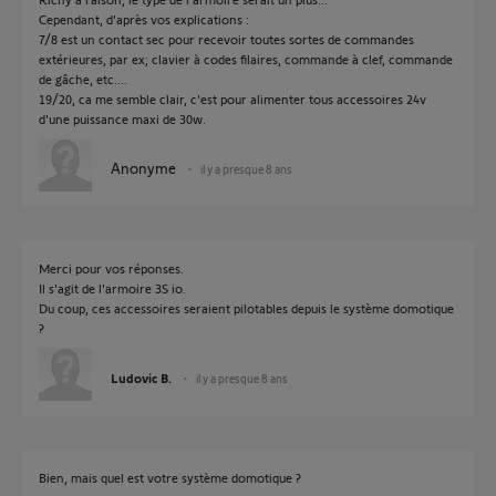
Cependant, d'après vos explications :
7/8 est un contact sec pour recevoir toutes sortes de commandes
extérieures, par ex; clavier à codes filaires, commande à clef, commande
de gâche, etc....
19/20, ca me semble clair, c'est pour alimenter tous accessoires 24v
d'une puissance maxi de 30w.
Anonyme
il y a presque 8 ans
Merci pour vos réponses.
Il s'agit de l'armoire 3S io.
Du coup, ces accessoires seraient pilotables depuis le système domotique
?
Ludovic B.
il y a presque 8 ans
Bien, mais quel est votre système domotique ?