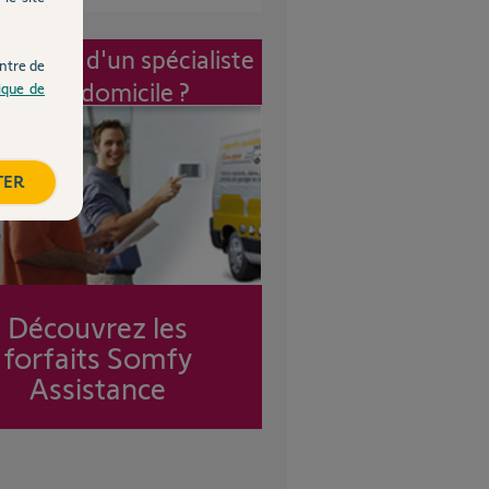
vention d'un spécialiste
ntre de
à mon domicile ?
tique de
TER
Découvrez les
forfaits Somfy
Assistance