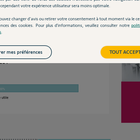
en.
cependant votre expérience utilisateur sera moins optimale.
Inter
ouvez changer d'avis ou retirer votre consentement à tout moment via le ce
ences des cookies. Pour plus d’informations, veuillez consulter notre
poli
il y a presque 8 ans
s
.
er mes préférences
TOUT ACCEP
dé ?
00%
 utile