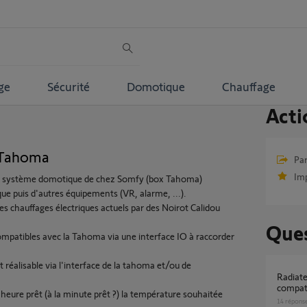
ge
Sécurité
Domotique
Chauffage
Acti
t Tahoma
Par
Im
un système domotique de chez Somfy (box Tahoma)
que puis d'autres équipements (VR, alarme, ...).
es chauffages électriques actuels par des Noirot Calidou
Ques
mpatibles avec la Tahoma via une interface IO à raccorder
réalisable via l'interface de la tahoma et/ou de
Radiateur Noirot Axiom Smart ECOcontrol
compat
l'heure prêt (à la minute prêt ?) la température souhaitée
14
répons