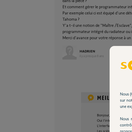
dans la pièce ?
Et comment gérer le programmateur inté
Par exemple celui ci est équipé d'une dé
Tahoma ?
Y'a t-il une notion de "Maître /Esclave",
programmateur intégré du radiateur ou
Merci d'avance pour votre réponse à un 
HADRIEN
il y a presque 8 ans
Nous (
sur not
une exp
Bonjour,
Nous r
Oui l'interface FP IO es
contrô
L'interface est maître d
propos
Les scénario sont éco/