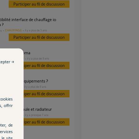
Participer au fil de discussion
 ?
CHAUFFAGE
il y a plus de 5 ans
es
Participer au fil de discussion
teur IO et Tahoma
DOMOTIQUE
il y a plus de 9 ans
es
cepter →
Participer au fil de discussion
a : groupe d'équipements ?
DOMOTIQUE
il y a plus de 6 ans
Participer au fil de discussion
cookies
, offrir
on poele à granule et radiateur
CHAUFFAGE
il y a presque 7 ans
es
Participer au fil de discussion
ter, de
ervices
le site