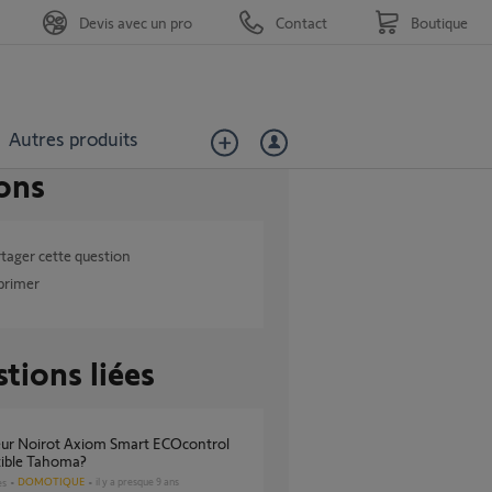
Devis avec un pro
Contact
Boutique
Autres produits
ons
tager cette question
primer
tions liées
ible Tahoma?
DOMOTIQUE
il y a presque 9 ans
es