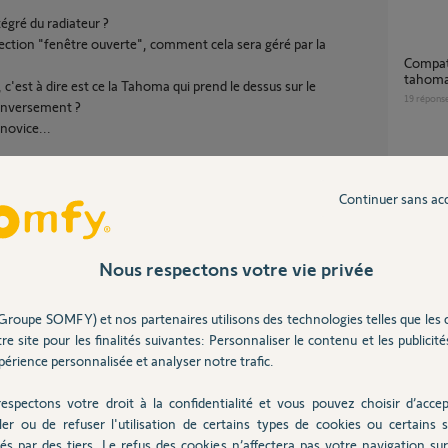
gré du radiateur ?
tection "fenêtre ouverte", comment cela sera géré par la
compatibilité interface de chauffage io
tahoma
 c'est à dire est ce la Tahoma qui prend le dessus sur le
19
répons
 inversement ?
novice...
Radia
30
répons
Continuer sans ac
Partager cette question
Tahom
Nous respectons votre vie privée
Participer au fil de discussion
1
réponse
Groupe SOMFY) et nos partenaires utilisons des technologies telles que les 
re site pour les finalités suivantes: Personnaliser le contenu et les publicités
Gesti
érience personnalisée et analyser notre trafic.
10
répons
espectons votre droit à la confidentialité et vous pouvez choisir d’accep
t compatibles avec ces radiateurs, j'en ai 7.
ler ou de refuser l'utilisation de certains types de cookies ou certains s
ès lors qu'il y a des prog en service.
és par des tiers. Le refus des cookies n’affectera pas votre navigation sur 
confort, et en manu, on/Off/h-gel.