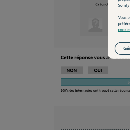
Ca fonctionne super bi
Somfy 
Vous p
préfér
Anonyme
cookie
Gér
Cette réponse vous a-t-elle ai
NON
OUI
1
100%
des internautes ont trouvé cette réponse