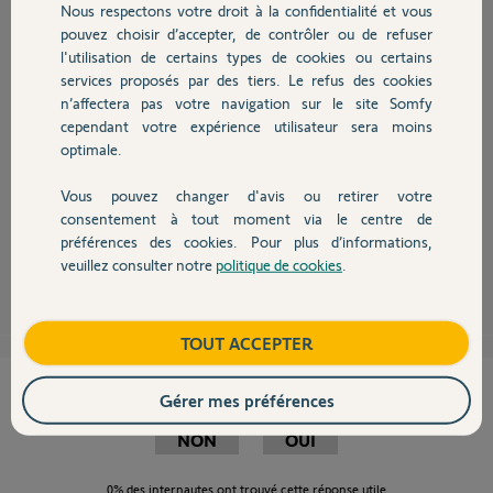
Nous respectons votre droit à la confidentialité et vous
Chauffage
pouvez choisir d’accepter, de contrôler ou de refuser
Bonjour Anthony
l'utilisation de certains types de cookies ou certains
Le nouveau Tahoma (qui n'est plus si nouveau que cela !), a un jeu de
services proposés par des tiers. Le refus des cookies
Autres produits
voyants différent et a en option un socle appelé "base Serenity" équipée
n’affectera pas votre navigation sur le site Somfy
dune batterie de secours et d'une sirène.
cependant votre expérience utilisateur sera moins
Pour le reste, il n'y a pas de différence notoire. Il faut toutefois savoir que
optimale.
dans un futur proche, j'ai cru comprendre que Somfy ne passerait plus
toutes les mises à jour sur les anciens modèles.
Vous pouvez changer d'avis ou retirer votre
Devis avec un pro
consentement à tout moment via le centre de
Cdt
préférences des cookies. Pour plus d’informations,
veuillez consulter notre
politique de cookies
.
Anonyme
il y a presque 8 ans
Contact
Boutique
TOUT ACCEPTER
Cette réponse vous a-t-elle aidé ?
Gérer mes préférences
NON
OUI
0%
des internautes ont trouvé cette réponse utile