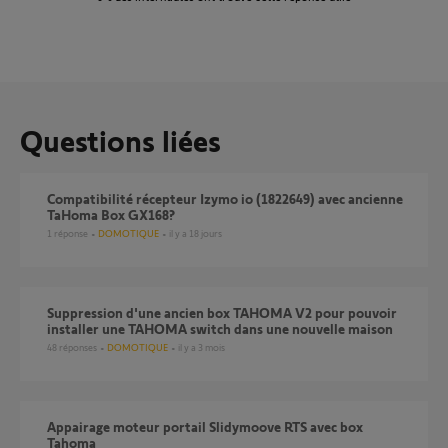
Questions liées
Compatibilité récepteur Izymo io (1822649) avec ancienne
TaHoma Box GX168?
1
réponse
DOMOTIQUE
il y a 18 jours
Suppression d'une ancien box TAHOMA V2 pour pouvoir
installer une TAHOMA switch dans une nouvelle maison
48
réponses
DOMOTIQUE
il y a 3 mois
Appairage moteur portail Slidymoove RTS avec box
Tahoma