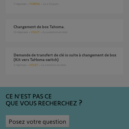
7
réponses
PORTAIL
il y a 13 jours
Changement de box Tahoma.
13
réponses
VOLET
il y a environ un mois
Demande de transfert de clé io suite à changement de box
(Kit vers TaHoma switch)
3
réponses
VOLET
il y a environ un mois
CE N'EST PAS CE
QUE VOUS RECHERCHEZ
Posez votre question