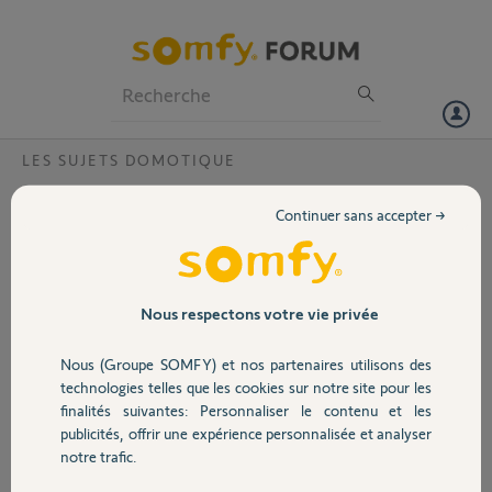
Particuliers
Professionnels
Forum
LES SUJETS DOMOTIQUE
Volet
Tahoma box ancien modèle ?
Continuer sans accepter →
Bonjour
Portail
Quelle est la différence entre la nouvelle tahoma et l'ancienne
(modèle carte blanche ou noire )
Merci
Garage
Nous respectons votre vie privée
Anthony B.
Nous (Groupe SOMFY) et nos partenaires utilisons des
Sécurité
il y a presque 8 ans
technologies telles que les cookies sur notre site pour les
Participer au fil de discussion
finalités suivantes: Personnaliser le contenu et les
publicités, offrir une expérience personnalisée et analyser
Domotique
notre trafic.