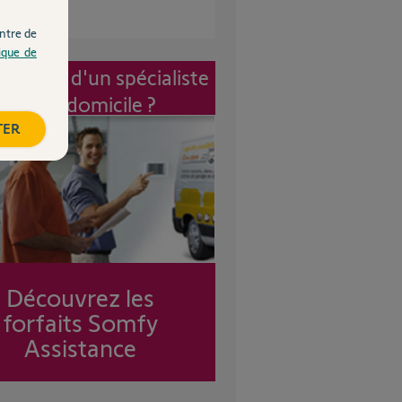
ntre de
tique de
vention d'un spécialiste
à mon domicile ?
TER
Découvrez les
forfaits Somfy
Assistance