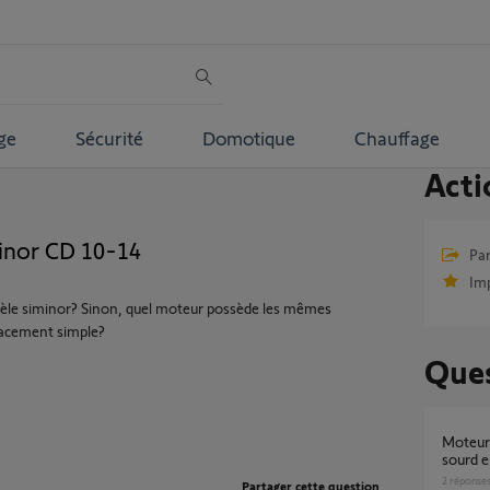
ge
Sécurité
Domotique
Chauffage
Acti
inor CD 10-14
Par
Im
odèle siminor? Sinon, quel moteur possède les mêmes
lacement simple?
Ques
Moteur esclave siminor S200 qui fait bruit
sourd e
2
réponse
Partager cette question