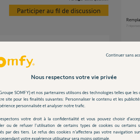
Participer au fil de discussion
rempl
7
réponse
Débri
Continuer sans ac
4
réponse
Nous respectons votre vie privée
Portail dont un vantail qui ne se ferme plus
correct
 8 ans
Somfy 
Groupe SOMFY) et nos partenaires utilisons des technologies telles que les 
5
réponse
re site pour les finalités suivantes: Personnaliser le contenu et les publicités
érience personnalisée et analyser notre trafic.
r pvc d’un mètre de large).
Où puis je trouver un moteur Siminor dpa
espectons votre droit à la confidentialité et vous pouvez choisir d’accep
ne.
302K d
ler ou de refuser l'utilisation de certains types de cookies ou certains s
ame) et est fait fonctionner l’ensemble sans
6
réponse
 en enroulant le tablier et depuis, il tourne
és par des tiers. Le refus des cookies n’affectera pas votre navigation sur 
cependant votre expérience utilisateur sera moins optimale.