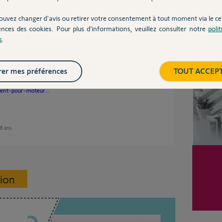
ouvez changer d'avis ou retirer votre consentement à tout moment via le ce
ences des cookies. Pour plus d’informations, veuillez consulter notre
poli
8 ans
s
.
Inter
er mes préférences
TOUT ACCEP
taches tabliers de cassées.
t ici;
ment-pour-moteur...
 8 ans
sion