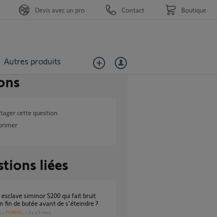
Devis avec un pro
Contact
Boutique
Autres produits
ons
tager cette question
primer
tions liées
n fin de butée avant de s'éteindre ?
PORTAIL
il y a 6 mois
s