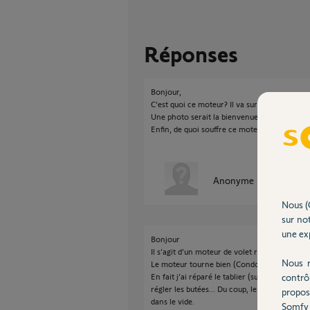
Réponses
Bonjour,
C'est quoi ce moteur? Il va sur quoi?
Une photo serait la bienvenue.
Enfin, de quoi souffre ce moteur?
Anonyme
il y a presque
Nous (
sur not
une exp
Bonjour
Il s’agit d’un moteur de volet roulant (tablie
Nous r
Le moteur tourne bien (Condo ok) mais pati
contrô
En fait j’ai réparé le tablier (supprimé une l
régler les butées... Du coup, le moteur a forcé
propos
dans le vide.
Somfy 