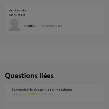
Merci Yannick
Bonne soirée
Nicolas J.
il y a presque 8 ans
Questions liées
Connection éclairage hue sur ma tahoma
1
réponse
DOMOTIQUE
il y a 2 mois