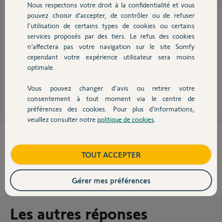
Nous respectons votre droit à la confidentialité et vous
Chauffage
pouvez choisir d’accepter, de contrôler ou de refuser
l'utilisation de certains types de cookies ou certains
services proposés par des tiers. Le refus des cookies
Autres produits
Bonsoir Nicolas
n’affectera pas votre navigation sur le site Somfy
Effectivement il vous faut un pont hue.
cependant votre expérience utilisateur sera moins
Bonne soirée.
optimale.
Yannick M.
il y a presque 8 ans
Vous pouvez changer d'avis ou retirer votre
Devis avec un pro
consentement à tout moment via le centre de
préférences des cookies. Pour plus d’informations,
veuillez consulter notre
politique de cookies
.
Contact
Cette réponse vous a-t-elle aidé ?
Boutique
TOUT ACCEPTER
NON
OUI
Gérer mes préférences
0%
des internautes ont trouvé cette réponse utile
Les autres réponses