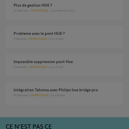
Plus de gestion HUE ?
21
réponses
DOMOTIQUE
il y a environ 2 mois
probleme avec le pont HUE ?
3
réponses
DOMOTIQUE
il y a 3 mois
Impossible suppression pont Hue
8
réponses
DOMOTIQUE
il y a 3 mois
Intégration Tahoma avec Philips hue bridge pro
89
réponses
DOMOTIQUE
il y a 8 mois
CE N'EST PAS CE