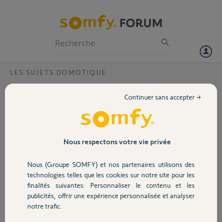
Particuliers
Professionnels
Forum
LES SUJETS DOMOTIQUE
Volet
Faut il un pont hue pour associer un
Continuer sans accepter →
éclairage Philipps hue à la vos tahoma ?
Portail
J’ai une guirlande hue
Une box tahoma
Garage
Via le menu configuration j’essaie d’ajouter un produit philipps hue.
Nous respectons votre vie privée
Rien n’est détecté. Je me demande s’il faut acheter un « pont hue »
pour y arriver. Merxi de votre aide.
Nous (Groupe SOMFY) et nos partenaires utilisons des
Sécurité
technologies telles que les cookies sur notre site pour les
Nicolas J.
finalités suivantes: Personnaliser le contenu et les
il y a presque 8 ans
publicités, offrir une expérience personnalisée et analyser
Domotique
Participer au fil de discussion
notre trafic.