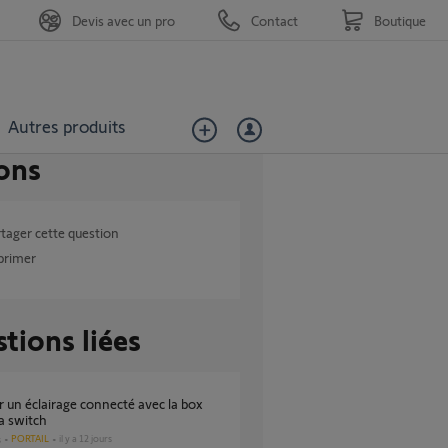
Devis avec un pro
Contact
Boutique
Autres produits
ons
tager cette question
primer
tions liées
 switch
PORTAIL
il y a 12 jours
s