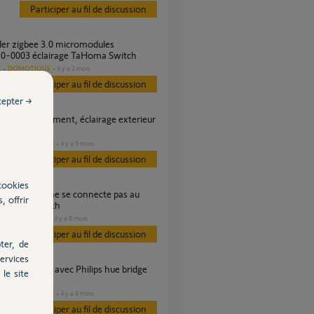
Participer au fil de discussion
0-0003 éclairage TaHoma Switch
DOMOTIQUE
il y a 2 mois
s
Participer au fil de discussion
cepter →
arios
DOMOTIQUE
il y a 9 mois
es
Participer au fil de discussion
cookies
, offrir
 tahoma switch
DOMOTIQUE
il y a 8 mois
Participer au fil de discussion
ter, de
ervices
le site
DOMOTIQUE
il y a 8 mois
es
Participer au fil de discussion