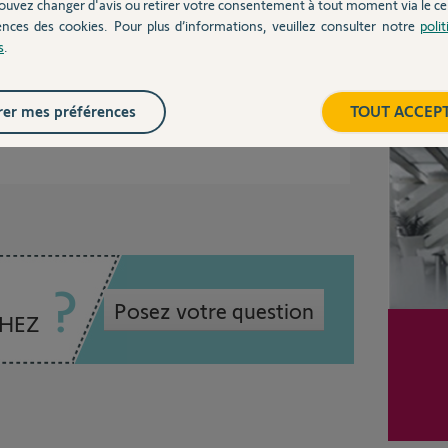
ouvez changer d'avis ou retirer votre consentement à tout moment via le ce
ences des cookies. Pour plus d’informations, veuillez consulter notre
poli
s
.
e ça devrait régler le problème.
pairage.
Inter
er mes préférences
TOUT ACCEP
Posez votre question
CHEZ