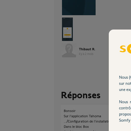
Thibaut R.
il y a 2 mois
Nous (
sur not
une exp
Réponses
Nous r
contrô
Bonsoir
propos
Sur l'application Tahoma
Somfy 
.../Configuration de l'installation
Dans le bloc Box