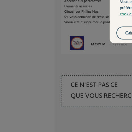
Accéder aux paramètres
Vous p
Eléments associés
préfér
Cliquer sur Philips Hue
cookie
S'il vous demande de ressaisir le mot de pass
Sinon il faut supprimer le pont et refaire l'ap
Gér
JACKY M.
il y a 2 mois
CE N'EST PAS CE
QUE VOUS RECHER