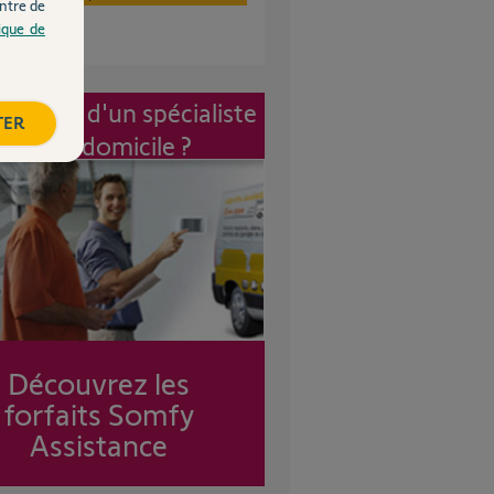
ntre de
tique de
vention d'un spécialiste
TER
à mon domicile ?
Découvrez les
forfaits Somfy
Assistance