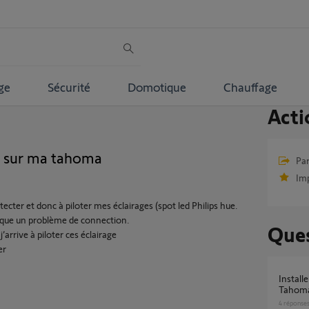
ge
Sécurité
Domotique
Chauffage
Acti
e sur ma tahoma
Par
Im
étecter et donc à piloter mes éclairages (spot led Philips hue.
dique un problème de connection.
Ques
j’arrive à piloter ces éclairage
er
Installer un éclairage connecté avec la box
Tahoma
4
réponse