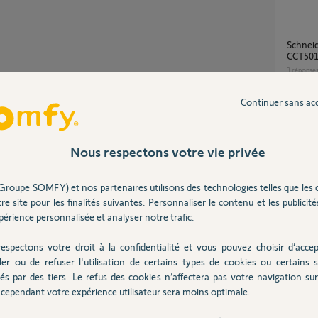
Schneider zigbee 3.0 micromodules
CCT501
3
réponse
Continuer sans ac
Detecteur de mouvement, éclairage exterieur
et scen
15
répons
Nous respectons votre vie privée
Partager cette question
Groupe SOMFY) et nos partenaires utilisons des technologies telles que les 
Participer au fil de discussion
Le pont hue Philips ne se connecte pas au
re site pour les finalités suivantes: Personnaliser le contenu et les publicités
boîtier
érience personnalisée et analyser notre trafic.
1
réponse
espectons votre droit à la confidentialité et vous pouvez choisir d’accep
ler ou de refuser l'utilisation de certains types de cookies ou certains s
Intégration Tahoma avec Philips hue bridge
és par des tiers. Le refus des cookies n’affectera pas votre navigation sur 
pro
cependant votre expérience utilisateur sera moins optimale.
89
répons