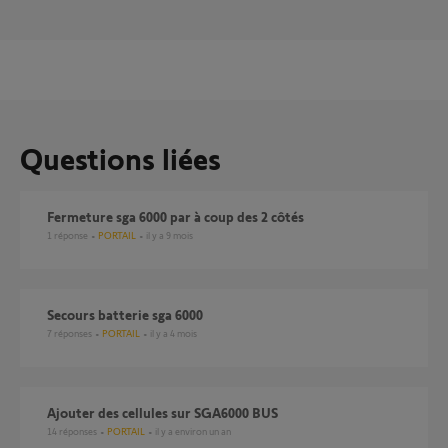
Questions liées
Fermeture sga 6000 par à coup des 2 côtés
1
réponse
PORTAIL
il y a 9 mois
Secours batterie sga 6000
7
réponses
PORTAIL
il y a 4 mois
ajouter des cellules sur SGA6000 BUS
14
réponses
PORTAIL
il y a environ un an