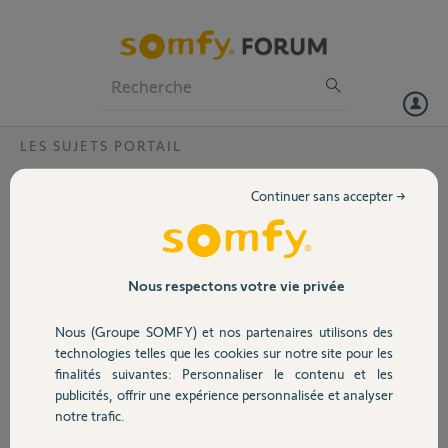
Particuliers
Professionnels
Forum
LES SUJETS PORTAIL
Volet
Sga 6000 fermeture blem
Continuer sans accepter →
Annee 2014
Portail
marc F.
Garage
Nous respectons votre vie privée
il y a plus de 7 ans
Participer au fil de discussion
Nous (Groupe SOMFY) et nos partenaires utilisons des
Sécurité
technologies telles que les cookies sur notre site pour les
finalités suivantes: Personnaliser le contenu et les
Réponses
publicités, offrir une expérience personnalisée et analyser
Domotique
notre trafic.