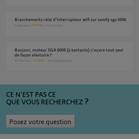
branchements relai d'interrupteur wifi sur somfy sga 6000
7
réponses
PORTAIL
il y a 11 mois
Bonjour, moteur SGA 6000 (à battants) s'ouvre tout seul
de façon aléatoire ?
20
réponses
PORTAIL
il y a environ un an
CE N'EST PAS CE
QUE VOUS RECHERCHEZ
Posez votre question