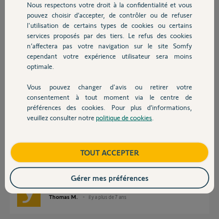
Nous respectons votre droit à la confidentialité et vous
Bonjour,
Chauffage
pouvez choisir d’accepter, de contrôler ou de refuser
Ok, vous êtes gentil, on ne vous demandera rien sur ce coup.
l'utilisation de certains types de cookies ou certains
Mais... si vous mettez un peu plus de mots, peut-être qu'on en fera la
services proposés par des tiers. Le refus des cookies
Autres produits
lecture !
n’affectera pas votre navigation sur le site Somfy
cependant votre expérience utilisateur sera moins
Richy C.
il y a plus de 7 ans
optimale.
Vous pouvez changer d'avis ou retirer votre
Devis avec un pro
consentement à tout moment via le centre de
préférences des cookies. Pour plus d’informations,
Bonjour Marc,
veuillez consulter notre
politique de cookies
.
Afin que l'on réponde au mieux à votre demande, merci de nous indiquer
Contact
avec plus de précisions le problème rencontré et les tests effectués.
N'hésitez pas non plus à vous servir de notre outil de diagnostic au lien
ci-dessous :
Boutique
TOUT ACCEPTER
Somfy Portail : Comment identifier ma panne ?
Bonne journée,
Gérer mes préférences
Thomas M.
il y a plus de 7 ans