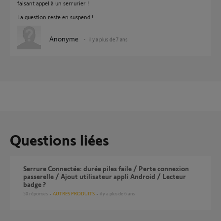
faisant appel à un serrurier !
La question reste en suspend !
Anonyme
il y a plus de 7 ans
Questions liées
Serrure Connectée: durée piles faile / Perte connexion
passerelle / Ajout utilisateur appli Android / Lecteur
badge ?
50
réponses
AUTRES PRODUITS
il y a plus de 6 ans