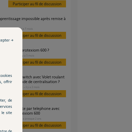
Participer au fil de discussion
PORTAIL
il y a 7 mois
es
Participer au fil de discussion
cepter →
ction alarme protexiom 600 ?
SÉCURITÉ
il y a 5 mois
es
Participer au fil de discussion
cookies
, offrir
 télécommande de centralisation ?
DOMOTIQUE
il y a 2 mois
es
Participer au fil de discussion
ter, de
ervices
le site
 RTC sur protexiom 600
SÉCURITÉ
il y a presque 2 ans
s
Participer au fil de discussion
ntre de