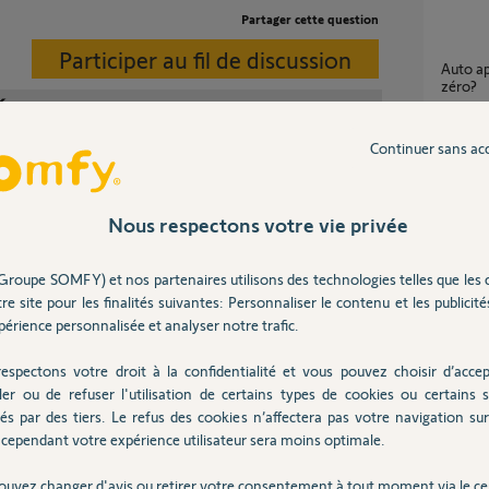
Partager cette question
Participer au fil de discussion
Auto apprentissage impossible après remise à
zéro?
19
répons
Continuer sans ac
Conne
a ligne tél.
17
répons
Nous respectons votre vie privée
s, date et heure.
Groupe SOMFY) et nos partenaires utilisons des technologies telles que les 
Appairage Tahoma switch avec Volet roulant
s automatismes, prog horaires
re site pour les finalités suivantes: Personnaliser le contenu et les publicités
IO sans
érience personnalisée et analyser notre trafic.
17
répons
espectons votre droit à la confidentialité et vous pouvez choisir d’accep
il y a plus de 7 ans
ler ou de refuser l'utilisation de certains types de cookies ou certains s
commande a distance par telephone avec
és par des tiers. Le refus des cookies n’affectera pas votre navigation sur 
module
cependant votre expérience utilisateur sera moins optimale.
4
réponse
ouvez changer d'avis ou retirer votre consentement à tout moment via le ce