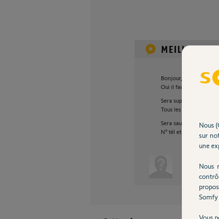
Bonjour,
Oui il faut débrancher l
Sera supprimé:
Tous les éléments, code
Sera sauvegardé:
Nous (
N° tél et SMS, prog de
sur not
une exp
Nous r
Anonyme
contrô
propos
Somfy 
Vous p