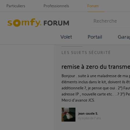
Particuliers
Professionnels
Forum
Volet
Portail
Gara
LES SUJETS SÉCURITÉ
remise à zero du transme
Bonjour . suite à une maladresse de ma p
éléments inclus dans le kit, doivent il
additionnelle ?, je pense que oui . 2°) Fa
adresse IP , nouvelle carte etc.. ..? 3°) 
Merci d'avance JCS.
jean caude S.
il y a plus de 7 ans