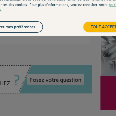
dé ?
ences des cookies. Pour plus d’informations, veuillez consulter notre
poli
s
.
Inter
00%
er mes préférences
TOUT ACCEP
 utile
Posez votre question
CHEZ