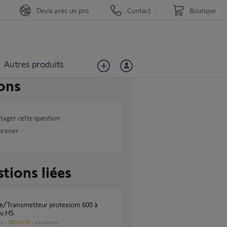
Devis avec un pro
Contact
Boutique
Autres produits
ons
tager cette question
primer
tions liées
u HS
SÉCURITÉ
il y a 6 mois
es