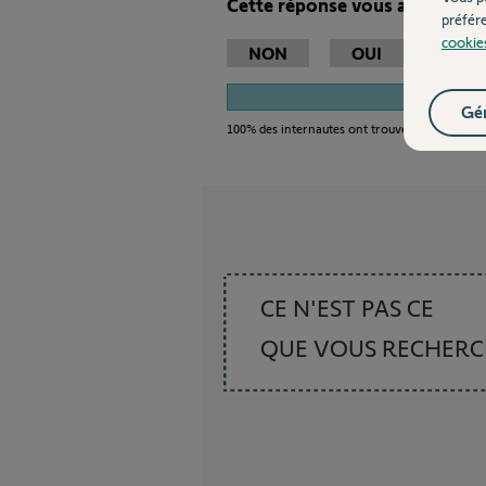
Cette réponse vous a-t-elle ai
préfér
cookie
NON
OUI
1
Gér
100%
des internautes ont trouvé cette réponse
CE N'EST PAS CE
QUE VOUS RECHER