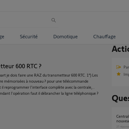
ge
Sécurité
Domotique
Chauffage
Acti
tteur 600 RTC ?
Par
Im
art je dois faire une RAZ du transmetteur 600 RTC. 1°) Les
s être mémorisées à nouveau ? pour une télécommande
ut il reprogrammer l'interface complète avec la centrale,..
Pendant l'opération faut il débrancher la ligne téléphonique ?
Ques
Centrale/Transmetteur protexiom 600 à
nouvea
27
répons