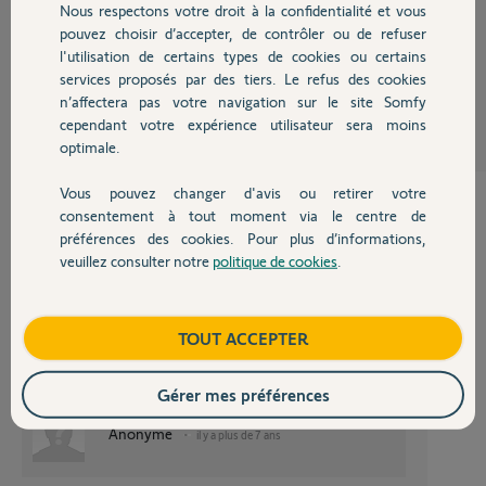
Nous respectons votre droit à la confidentialité et vous
Chauffage
Belle journée.
pouvez choisir d’accepter, de contrôler ou de refuser
l'utilisation de certains types de cookies ou certains
Vincent L.
services proposés par des tiers. Le refus des cookies
Autres produits
il y a plus de 7 ans
n’affectera pas votre navigation sur le site Somfy
Participer au fil de discussion
cependant votre expérience utilisateur sera moins
optimale.
Vous pouvez changer d'avis ou retirer votre
Devis avec un pro
consentement à tout moment via le centre de
préférences des cookies. Pour plus d’informations,
Bonjour,
veuillez consulter notre
politique de cookies
.
Les réf que vous donnez ne nous aident pas.
Contact
précisez si votre store est filaire ou nativement radio.
donnez la réf Somfy de votre ancien Soliris.
Si votre store est filaire, est-il assujetti à un récepteur déporté?
Boutique
TOUT ACCEPTER
les éléments IB fonctionnent sous logique BUS.
Avez-vous une centrale BUS?
Gérer mes préférences
Anonyme
il y a plus de 7 ans