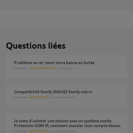
Questions liées
Problème va-et-vient store banne en butée
6
réponses
AUTRES PRODUITS
il y a 6 jours
compatibilité Somfy 2401162 Somfy soliris
4
réponses
DOMOTIQUE
il y a environ 2 mois
Je viens d'acheter une maison avec un système somfy
Protexiom GSM IP, comment associer mon compte dessus
1
réponse
DOMOTIQUE
il y a environ un mois