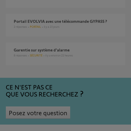
portail EVOLVIA avec une télécommande GYPASS ?
2
réponses
PORTAIL
il y a 23 jours
Garentie sur système d'alarme
8
réponses
SÉCURITÉ
il y a environ 22 heures
CE N'EST PAS CE
QUE VOUS RECHERCHEZ
Posez votre question