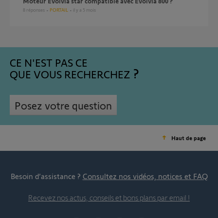
Moteur Evolvia star compatible avec Evolvia 800 ?
8
réponses
PORTAIL
il y a 5 mois
CE N'EST PAS CE
QUE VOUS RECHERCHEZ
Posez votre question
Haut de page
Besoin d’assistance ?
Consultez nos vidéos, notices et FAQ
Recevez nos actus, conseils et bons plans par email !