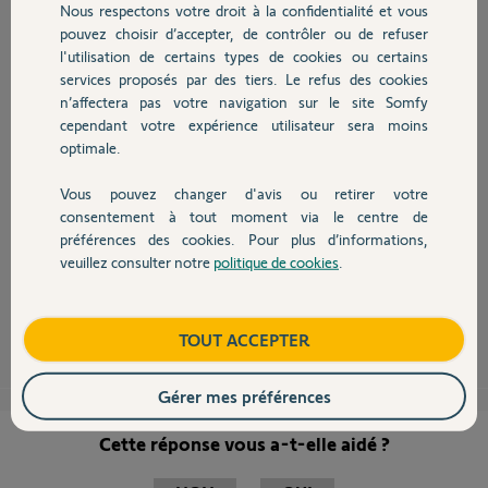
Participer au fil de discussion
Nous respectons votre droit à la confidentialité et vous
Chauffage
pouvez choisir d’accepter, de contrôler ou de refuser
l'utilisation de certains types de cookies ou certains
services proposés par des tiers. Le refus des cookies
Autres produits
n’affectera pas votre navigation sur le site Somfy
cependant votre expérience utilisateur sera moins
bonjour,
optimale.
Je pencherais pour la cloche pignons, mais sur les deux moteurs en
même temps ca me parait très improbable.
Commencez par vérifier l'embrayage, il faut bien remuer le bras tout en
Vous pouvez changer d'avis ou retirer votre
Devis avec un pro
tournant la clef et aller un peu plus loin que le repère jaune.
consentement à tout moment via le centre de
préférences des cookies. Pour plus d’informations,
Faites-nous une vidéo sonore des deux moteurs.
veuillez consulter notre
politique de cookies
.
Contact
tenez-nous informés.
Anonyme
il y a plus de 7 ans
Boutique
TOUT ACCEPTER
Gérer mes préférences
Cette réponse vous a-t-elle aidé ?