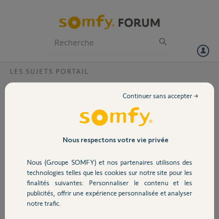
Particuliers
Professionnels
Forum
LES SUJETS PORTAIL
Volet
Moteur Evolvia ne s'arrete pas
Continuer sans accepter →
Apres RAZ et appui touche 1 télécommande,le portail s'ouvre mais
Portail
les 2 moteurs continuent de fonctionner , les battants arrivés en
butée.
Pour les arrêter, appui sur touche 1.
Garage
Nous respectons votre vie privée
Si appui de nouveau sur touche 1, les moteurs se remettent en
marche et le portail ne se ferme pas..
Nous (Groupe SOMFY) et nos partenaires utilisons des
Problème d'électronique ou d'usure des pignons?
Sécurité
technologies telles que les cookies sur notre site pour les
Le portail a 10 ans.
finalités suivantes: Personnaliser le contenu et les
publicités, offrir une expérience personnalisée et analyser
Domotique
CHRISTIAN B.
notre trafic.
il y a plus de 7 ans