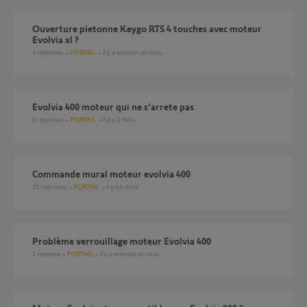
Ouverture pietonne Keygo RTS 4 touches avec moteur
Evolvia xl ?
3
réponses
PORTAIL
il y a environ un mois
Evolvia 400 moteur qui ne s'arrete pas
8
réponses
PORTAIL
il y a 2 mois
Commande mural moteur evolvia 400
16
réponses
PORTAIL
il y a 4 mois
Problème verrouillage moteur Evolvia 400
1
réponse
PORTAIL
il y a environ un mois