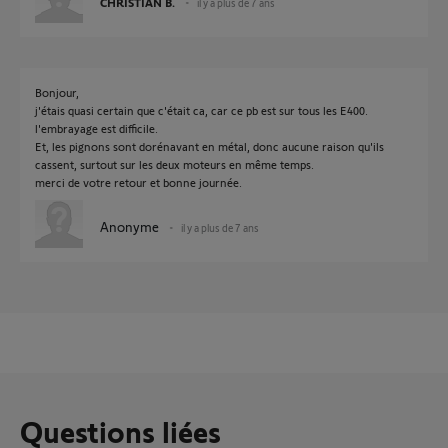
CHRISTIAN B.
il y a plus de 7 ans
Bonjour,
j'étais quasi certain que c'était ca, car ce pb est sur tous les E400.
l'embrayage est difficile.
Et, les pignons sont dorénavant en métal, donc aucune raison qu'ils
cassent, surtout sur les deux moteurs en même temps.
merci de votre retour et bonne journée.
Anonyme
il y a plus de 7 ans
Questions liées