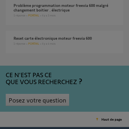
Problème programmation moteur freevia 600 malgré
changement boitier . électrique
1
réponse
PORTAIL
il y a 3 mois
reset carte électronique moteur freevia 600
1
réponse
PORTAIL
il y a 4 mois
CE N'EST PAS CE
QUE VOUS RECHERCHEZ
Posez votre question
Haut de page