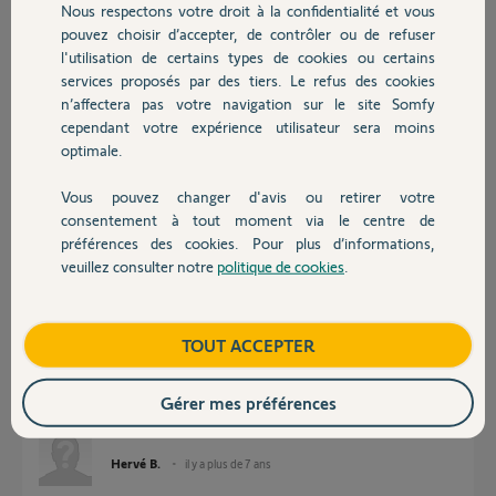
Nous respectons votre droit à la confidentialité et vous
Chauffage
Participer au fil de discussion
pouvez choisir d’accepter, de contrôler ou de refuser
l'utilisation de certains types de cookies ou certains
services proposés par des tiers. Le refus des cookies
Autres produits
n’affectera pas votre navigation sur le site Somfy
Réponses
cependant votre expérience utilisateur sera moins
optimale.
Bonjour Maxime,
Vous pouvez changer d'avis ou retirer votre
Il faudra démonter et montrer des photos le la pièce défectueuse.
Devis avec un pro
consentement à tout moment via le centre de
Tenez nous informés,
préférences des cookies. Pour plus d’informations,
veuillez consulter notre
politique de cookies
.
Sylvain C.
Contact
il y a plus de 7 ans
Boutique
TOUT ACCEPTER
Bonjour oui c'est une clavette en forme de U qui s'est cassé suite à un
effort. C'est une pièce de sécurité. Par contre elle n'est pas en vente. Il
Gérer mes préférences
faut en refaire une par vos propre moyens.
Hervé B.
il y a plus de 7 ans