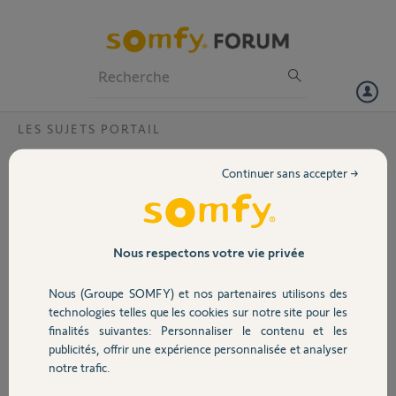
Particuliers
Professionnels
Forum
LES SUJETS PORTAIL
Volet
Freevia 600 pas d'entrainement
Continuer sans accepter →
Bonjour,
Portail
Plus d'entrainement du portail avec le freevia 600.
Le moteur tourne correctement mais la roulette d'entrainement ne
Garage
Nous respectons votre vie privée
tourne pas (qu'il soit débrayé ou pas).
Je pense qu'il s'agit de la pièce qui joue un rôle entre la position
Nous (Groupe SOMFY) et nos partenaires utilisons des
débrayée et non débrayée.
Sécurité
technologies telles que les cookies sur notre site pour les
Pouvez-vous m'aider?
finalités suivantes: Personnaliser le contenu et les
Cette pièce est-elle disponible?
publicités, offrir une expérience personnalisée et analyser
Domotique
notre trafic.
Maxime G.
il y a plus de 7 ans