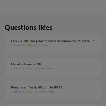
Questions liées
Freevia 600 Changement code télécommande et portail ?
1
réponse
PORTAIL
il y a 24 jours
Clavette Freevia 600
1
réponse
PORTAIL
il y a environ un mois
Remplacer freevia 600 année 2008 ?
1
réponse
PORTAIL
il y a environ 2 mois