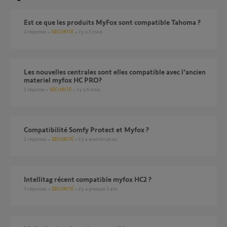
Est ce que les produits MyFox sont compatible Tahoma ?
2
réponses
SÉCURITÉ
il y a 5 mois
Les nouvelles centrales sont elles compatible avec l'ancien
materiel myfox HC PRO?
1
réponse
SÉCURITÉ
il y a 6 mois
Compatibilité Somfy Protect et Myfox ?
2
réponses
SÉCURITÉ
il y a environ un an
intellitag récent compatible myfox HC2 ?
3
réponses
SÉCURITÉ
il y a presque 2 ans