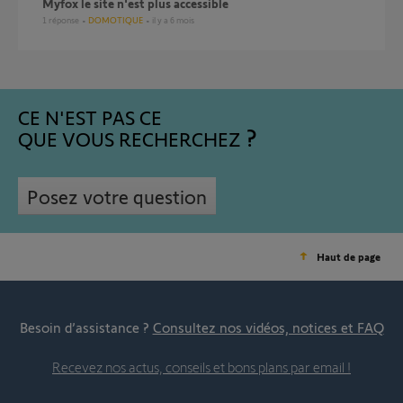
Myfox le site n'est plus accessible
1
réponse
DOMOTIQUE
il y a 6 mois
CE N'EST PAS CE
QUE VOUS RECHERCHEZ
Posez votre question
Haut de page
Besoin d’assistance ?
Consultez nos vidéos, notices et FAQ
Recevez nos actus, conseils et bons plans par email !