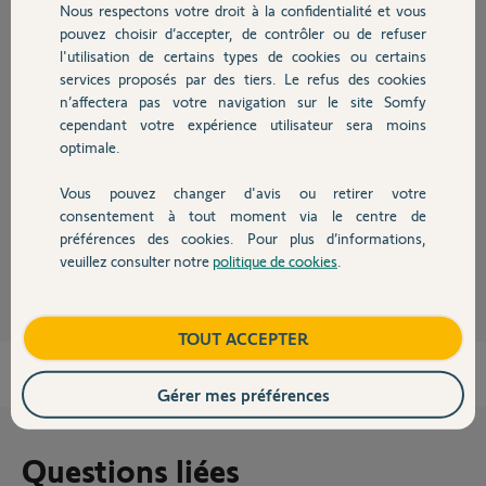
Nous respectons votre droit à la confidentialité et vous
Chauffage
pouvez choisir d’accepter, de contrôler ou de refuser
Réponses
l'utilisation de certains types de cookies ou certains
services proposés par des tiers. Le refus des cookies
Autres produits
n’affectera pas votre navigation sur le site Somfy
Bonjour Phil,
cependant votre expérience utilisateur sera moins
optimale.
Je vous confirme qu'aucun produit actuel n'est compatible avec
l'ancienne centrale DomoTAG.
Vous pouvez changer d'avis ou retirer votre
Bonne journée,
Devis avec un pro
consentement à tout moment via le centre de
préférences des cookies. Pour plus d’informations,
Halima M.
il y a environ 7 ans
veuillez consulter notre
politique de cookies
.
Contact
Boutique
TOUT ACCEPTER
Gérer mes préférences
Questions liées