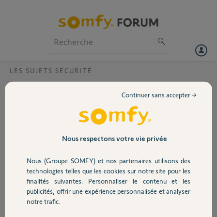
Particuliers
Professionnels
Forum
LES SUJETS SÉCURITÉ
Volet
Myfox compatible
Continuer sans accepter →
Bonjour
Portail
Je possède une centrale domotag Myfox.
Y a t’il un détecteur de mouvement (ext. si possible)que l’on puisse se
procurer et compatible avec cette centrale ?
Garage
Nous respectons votre vie privée
Merci d’avance.
Phil
Nous (Groupe SOMFY) et nos partenaires utilisons des
Sécurité
technologies telles que les cookies sur notre site pour les
Phil H.
finalités suivantes: Personnaliser le contenu et les
il y a environ 7 ans
publicités, offrir une expérience personnalisée et analyser
Domotique
Participer au fil de discussion
notre trafic.