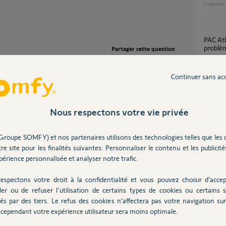
1
réponse
PAC Atlantic Alfea Extensa S Duo 5 :
problè
Partager cette question
18
répons
Participer au fil de discussion
Continuer sans ac
Suppression d'une ancien box TAHOMA V2
pour p
dans u
Nous respectons votre vie privée
48
répons
t ou le Tahoma est réinitialisé, c'est comme si
Groupe SOMFY) et nos partenaires utilisons des technologies telles que les 
 votre propre compte, enregistrer vos éléments
re site pour les finalités suivantes: Personnaliser le contenu et les publicités
Migra
érience personnalisée et analyser notre trafic.
 à partir de l'application mobile. Il faut une
3
réponse
lien:
https://www.tahomalink.com/enduser-
espectons votre droit à la confidentialité et vous pouvez choisir d’accep
ler ou de refuser l'utilisation de certains types de cookies ou certains s
és par des tiers. Le refus des cookies n’affectera pas votre navigation sur 
Tahoma switch déconnectée de mon appli et
n est p
cependant votre expérience utilisateur sera moins optimale.
21
répons