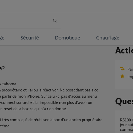
ge
Sécurité
Domotique
Chauffage
Acti
a?
Par
Im
ox tahoma.
en propriétaire et j'ai pu la réactiver. Ne possédant pas à ce
à partir de mon iPhone. Sur celui-ci pas d'accès au menu
Ques
connect sur ordi et la, impossible non plus d'avoir un
n reset de la box ce qui n'a rien donné.
 très compliqué de réutiliser la box d'un ancien propriétaire
RS100 io Hybrid : la TaHoma ne met pas à
jour au
ystéme
comman