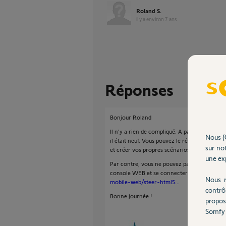
Roland S.
il y a environ 7 ans
Réponses
Bonjour Roland
Il n'y a rien de compliqué. A partir du momen
Nous (
il était neuf. Vous pouvez le réactiver avec
sur not
et créer vos propres scénarios.
une exp
Par contre, vous ne pouvez pas tout configurer
console WEB et se connecter à partir de ce 
Nous r
mobile-web/steer-html5...
contrô
Bonne journée !
propos
Somfy 