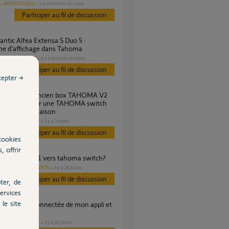
DOMOTIQUE
il y a environ un mois
Participer au fil de discussion
me d’affichage dans Tahoma
CHAUFFAGE
il y a environ un mois
es
Participer au fil de discussion
cepter →
ouvoir installer une TAHOMA switch
ne nouvelle maison
DOMOTIQUE
il y a 3 mois
es
Participer au fil de discussion
cookies
, offrir
tion tahoma v1 vers tahoma switch?
AUTRES PRODUITS
il y a 26 jours
s
Participer au fil de discussion
ter, de
ervices
le site
lus reconnue
DOMOTIQUE
il y a 24 jours
es