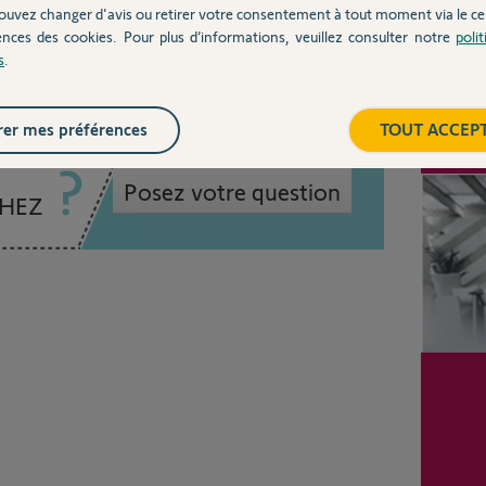
ouvez changer d'avis ou retirer votre consentement à tout moment via le ce
n 7 ans
ences des cookies. Pour plus d’informations, veuillez consulter notre
poli
s
.
Inter
er mes préférences
TOUT ACCEP
Posez votre question
CHEZ