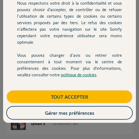
Nous respectons votre droit à la confidentialité et vous
Chauffage
Participer au fil de discussion
pouvez choisir d’accepter, de contrôler ou de refuser
l'utilisation de certains types de cookies ou certains
services proposés par des tiers. Le refus des cookies
Autres produits
Réponses
n’affectera pas votre navigation sur le site Somfy
cependant votre expérience utilisateur sera moins
optimale.
Bonjour Sylvain,
Vous pouvez changer d'avis ou retirer votre
Devis avec un pro
Il faudra patienter semaine prochaine pour l'intervention d'un yellow.
consentement à tout moment via le centre de
préférences des cookies. Pour plus d’informations,
Bonne journée,
veuillez consulter notre
politique de cookies
.
Contact
Sylvain C.
il y a environ 7 ans
Boutique
TOUT ACCEPTER
Merci de l’info, je vais patienter alors :)
Gérer mes préférences
sylvain S.
il y a environ 7 ans