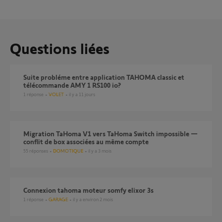
Questions liées
Suite probléme entre application TAHOMA classic et
télécommande AMY 1 RS100 io?
1
réponse
VOLET
il y a 11 jours
Migration TaHoma V1 vers TaHoma Switch impossible —
conflit de box associées au même compte
55
réponses
DOMOTIQUE
il y a 3 mois
Connexion tahoma moteur somfy elixor 3s
1
réponse
GARAGE
il y a environ 2 mois