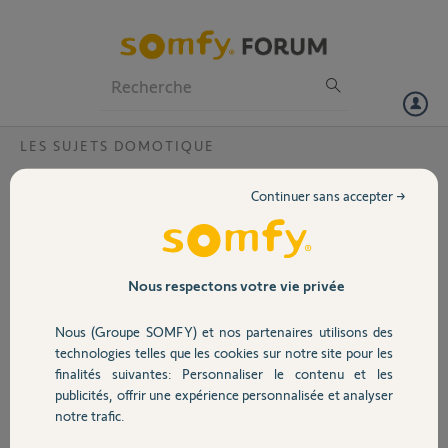
Particuliers
Professionnels
Forum
LES SUJETS DOMOTIQUE
Volet
Remise à zéro tahoma box V1
Continuer sans accepter →
Bonjour, je souhaite remettre à zéro ma box tahoma V1 sans la
Portail
rendre inutilisable pour la donner à mon frère, j'ai remplis le
formulaire, j'ai bien reçu le mail qui me dit que ça se fera quand le
propriétaire aura donné son accord (donc moi) mais je n'ai rien reçu
Garage
Nous respectons votre vie privée
me demandant mon accord.
Nous (Groupe SOMFY) et nos partenaires utilisons des
Voici le code Pin de la box à réinitialiser : 0210 5641 5849
Sécurité
technologies telles que les cookies sur notre site pour les
Merci d'avance :)
finalités suivantes: Personnaliser le contenu et les
publicités, offrir une expérience personnalisée et analyser
Domotique
notre trafic.
sylvain S.
il y a environ 7 ans