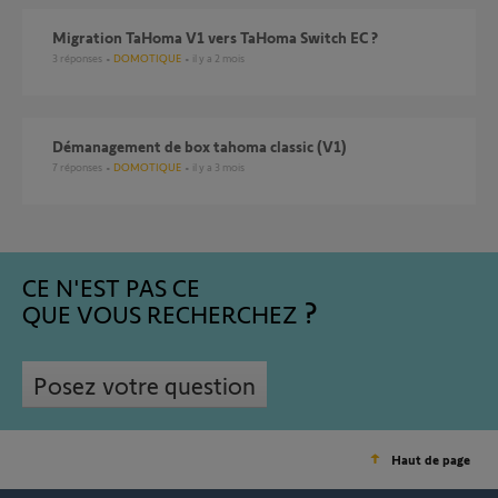
Migration TaHoma V1 vers TaHoma Switch EC ?
3
réponses
DOMOTIQUE
il y a 2 mois
Démanagement de box tahoma classic (V1)
7
réponses
DOMOTIQUE
il y a 3 mois
CE N'EST PAS CE
QUE VOUS RECHERCHEZ
Posez votre question
Haut de page