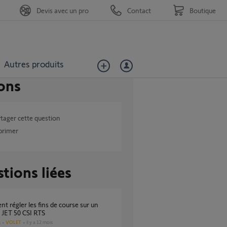
Devis avec un pro
Contact
Boutique
Autres produits
ons
tager cette question
primer
tions liées
 JET 50 CSI RTS
VOLET
il y a 12 mois
s