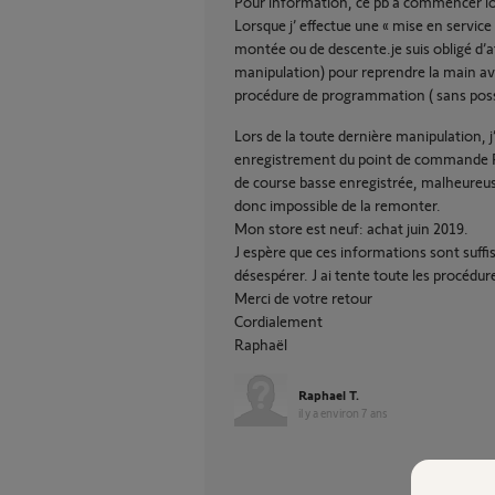
Pour information, ce pb a commencer lo
Lorsque j’ effectue une « mise en service
montée ou de descente.je suis obligé d’
manipulation) pour reprendre la main ave
procédure de programmation ( sans possi
Lors de la toute dernière manipulation, j
enregistrement du point de commande RTS.
de course basse enregistrée, malheureu
donc impossible de la remonter.
Mon store est neuf: achat juin 2019.
J espère que ces informations sont suff
désespérer. J ai tente toute les procédure
Merci de votre retour
Cordialement
Raphaël
Raphael T.
il y a environ 7 ans