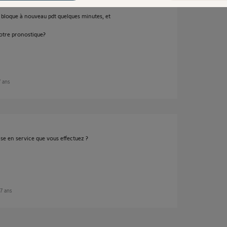
se bloque à nouveau pdt quelques minutes, et
votre pronostique?
7 ans
se en service que vous effectuez ?
 7 ans