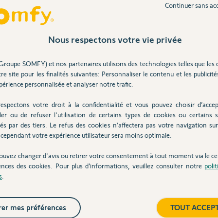
Continuer sans ac
Participer au fil de discussion
Inter
Nous respectons votre vie privée
Groupe SOMFY) et nos partenaires utilisons des technologies telles que les 
s indiquez, il semblerait que votre moteur de
re site pour les finalités suivantes: Personnaliser le contenu et les publicités
approcher de votre installateur/revendeur en
érience personnalisée et analyser notre trafic.
remplacement de votre moteur.
espectons votre droit à la confidentialité et vous pouvez choisir d’accep
ler ou de refuser l'utilisation de certains types de cookies ou certains s
és par des tiers. Le refus des cookies n’affectera pas votre navigation sur 
cependant votre expérience utilisateur sera moins optimale.
 7 ans
ouvez changer d'avis ou retirer votre consentement à tout moment via le ce
ences des cookies. Pour plus d’informations, veuillez consulter notre
poli
s
.
é de nouveau une mise en service complète avec
 store est bien descendu ( par un appui bref)
er mes préférences
TOUT ACCEP
lheureusement la télécommande ne répond de
remonter… puis après quelques minutes le store