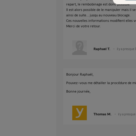
repart, le rembobinage est donc possible.
Il est alors possible de le manipuler mais il 
ainsi de suite... jusqu au nouveau blocage.
Ces nouvelles informations modifient elles 
Merci de votre retour.
Raphael T.
il y a presque 
Bonjour Raphaël,
Pouvez-vous me détailler la procédure de mi
Bonne journée,
Thomas M.
il y a presque