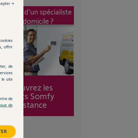
cepter →
vention d'un spécialiste
à mon domicile ?
cookies
, offrir
ter, de
ervices
le site
Découvrez les
forfaits Somfy
ntre de
Assistance
tique de
TER