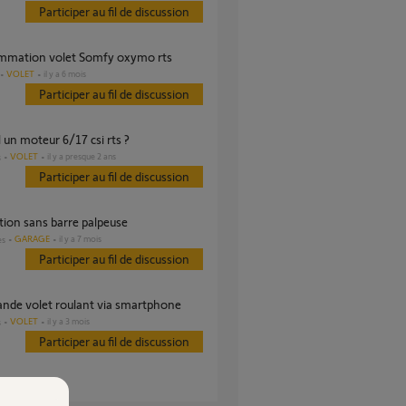
Participer au fil de discussion
ammation volet Somfy oxymo rts
VOLET
il y a 6 mois
Participer au fil de discussion
 il un moteur 6/17 csi rts ?
VOLET
il y a presque 2 ans
s
Participer au fil de discussion
ation sans barre palpeuse
GARAGE
il y a 7 mois
es
Participer au fil de discussion
nde volet roulant via smartphone
VOLET
il y a 3 mois
s
Participer au fil de discussion