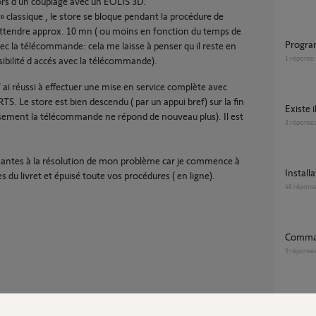
rs d un couplage avec un EOLIS 3D.
 » classique , le store se bloque pendant la procédure de
attendre approx. 10 mn ( ou moins en fonction du temps de
Progr
c la télécommande: cela me laisse à penser qu il reste en
1
réponse
bilité d accés avec la télécommande).
’ ai réussi à effectuer une mise en service complète avec
 Le store est bien descendu ( par un appui bref) sur la fin
existe
sement la télécommande ne répond de nouveau plus). Il est
3
réponse
isantes à la résolution de mon problème car je commence à
Install
s du livret et épuisé toute vos procédures ( en ligne).
46
répons
Comma
9
réponse
Partager cette question