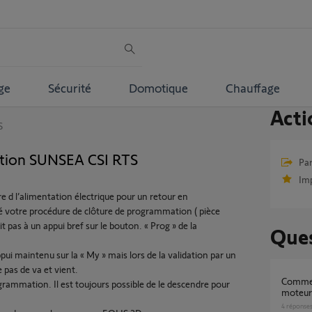
ge
Sécurité
Domotique
Chauffage
Acti
S
ation SUNSEA CSI RTS
Par
Im
e d l’alimentation électrique pour un retour en
tué votre procédure de clôture de programmation ( pièce
t pas à un appui bref sur le bouton. « Prog » de la
Ques
pui maintenu sur la « My » mais lors de la validation par un
e pas de va et vient.
Comment régler les fins de course sur un
rammation. Il est toujours possible de le descendre pour
moteur
4
réponse