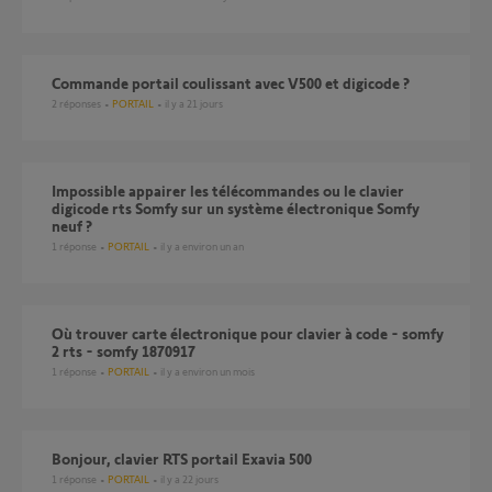
Commande portail coulissant avec V500 et digicode ?
2
réponses
PORTAIL
il y a 21 jours
Impossible appairer les télécommandes ou le clavier
digicode rts Somfy sur un système électronique Somfy
neuf ?
1
réponse
PORTAIL
il y a environ un an
Où trouver carte électronique pour clavier à code - somfy
2 rts - somfy 1870917
1
réponse
PORTAIL
il y a environ un mois
Bonjour, clavier RTS portail Exavia 500
1
réponse
PORTAIL
il y a 22 jours