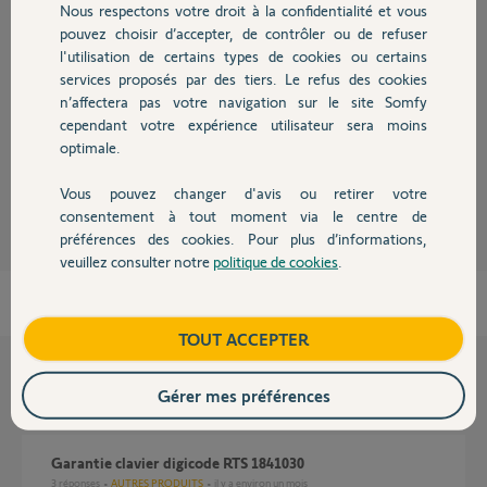
Nous respectons votre droit à la confidentialité et vous
Chauffage
Réponses
pouvez choisir d’accepter, de contrôler ou de refuser
l'utilisation de certains types de cookies ou certains
services proposés par des tiers. Le refus des cookies
Autres produits
Bonjour,
n’affectera pas votre navigation sur le site Somfy
cependant votre expérience utilisateur sera moins
Avez-vous essayé une "autre pile " ?
optimale.
Richy C.
il y a presque 7 ans
Vous pouvez changer d'avis ou retirer votre
Devis avec un pro
consentement à tout moment via le centre de
préférences des cookies. Pour plus d’informations,
veuillez consulter notre
politique de cookies
.
Contact
Boutique
TOUT ACCEPTER
Questions liées
Gérer mes préférences
Garantie clavier digicode RTS 1841030
3
réponses
AUTRES PRODUITS
il y a environ un mois