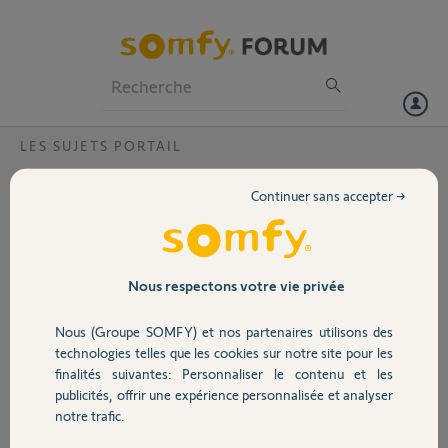
Particuliers
Professionnels
Forum
LES SUJETS PORTAIL
Volet
panne clavier digicode rts somfy ?
Continuer sans accepter →
Bonjour,
Portail
Mon boitier somfy digicode clavier rts ne fonctionne plus. Acheté le
30/1/2019. Aucun témoin lumineux ne s'allume lors de l'appui sur les
touches. J'ai vérifié la pile, elle fonctionne.
Garage
Nous respectons votre vie privée
Pouvez vous m'aider svp ?
Nous (Groupe SOMFY) et nos partenaires utilisons des
Sécurité
Nathalie L.
technologies telles que les cookies sur notre site pour les
il y a presque 7 ans
finalités suivantes: Personnaliser le contenu et les
Participer au fil de discussion
publicités, offrir une expérience personnalisée et analyser
Domotique
notre trafic.