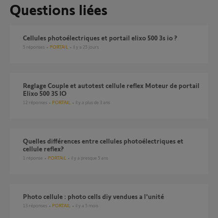
Questions liées
Cellules photoélectriques et portail elixo 500 3s io ?
5
réponses
PORTAIL
il y a 25 jours
Reglage Couple et autotest cellule reflex Moteur de portail
Elixo 500 3S IO
12
réponses
PORTAIL
il y a plus de 3 ans
quelles différences entre cellules photoélectriques et
cellule reflex?
1
réponse
PORTAIL
il y a presque 5 ans
Photo cellule : photo cells diy vendues a l'unité
13
réponses
PORTAIL
il y a 5 mois