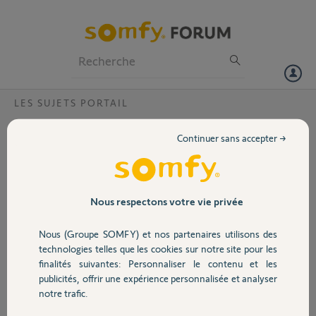
Particuliers
Professionnels
Forum
LES SUJETS PORTAIL
Volet
cellule réflex ?
Continuer sans accepter →
Bonjour,
Portail
J'ai l'intention d'équiper mon portail coulissant d'une motorisation
Somfy FREEVIA Origin Plus.
J'aimerais savoir si je peux remplacer les cellules fournies par une
Garage
Nous respectons votre vie privée
cellule réflex (pb de filasse).
Merci d'avance
Nous (Groupe SOMFY) et nos partenaires utilisons des
Cordialement
Sécurité
technologies telles que les cookies sur notre site pour les
finalités suivantes: Personnaliser le contenu et les
Jean-Paul B.
publicités, offrir une expérience personnalisée et analyser
Domotique
il y a presque 7 ans
notre trafic.
Participer au fil de discussion