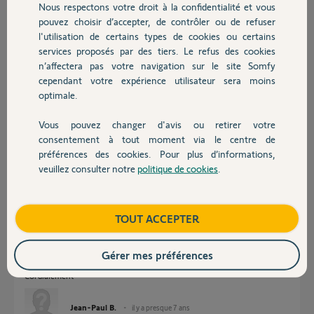
Nous respectons votre droit à la confidentialité et vous
Chauffage
pouvez choisir d’accepter, de contrôler ou de refuser
l'utilisation de certains types de cookies ou certains
Réponses
services proposés par des tiers. Le refus des cookies
Autres produits
n’affectera pas votre navigation sur le site Somfy
cependant votre expérience utilisateur sera moins
Bonjour Jean-Paul,
optimale.
La Cellule reflex n'est pas compatible avec la motorisation Freevia Origin
Vous pouvez changer d'avis ou retirer votre
Plus.
Devis avec un pro
consentement à tout moment via le centre de
Bonne journée,
préférences des cookies. Pour plus d’informations,
veuillez consulter notre
politique de cookies
.
Contact
Thomas M.
il y a presque 7 ans
Boutique
TOUT ACCEPTER
Merci pour votre réponse rapide, est-ce qu'il y a un produit chez vous qui
est compatible avec un système de cellule reflex ?
Gérer mes préférences
Merci d'avance
Cordialement
Jean-Paul B.
il y a presque 7 ans