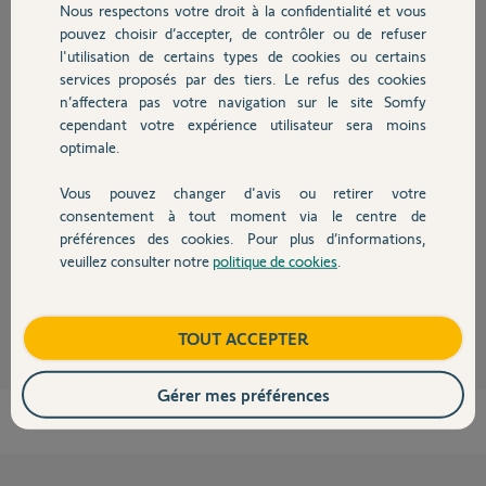
Réponses
Nous respectons votre droit à la confidentialité et vous
Chauffage
pouvez choisir d’accepter, de contrôler ou de refuser
l'utilisation de certains types de cookies ou certains
Bonjour Dominique,
services proposés par des tiers. Le refus des cookies
Autres produits
n’affectera pas votre navigation sur le site Somfy
Lorsque vous dites que le moteur ne s'arrête pas, le pignon continue-t-il
cependant votre expérience utilisateur sera moins
de tourner et fait sauter la crémaillère lorsqu'il arrive en butée ? Si oui, le
optimale.
problème vient du positionnement de la crémaillère. Merci de bien
vérifier sont alignement et l'espacement avec le pignon moteur sur toute
sa course :
Vous pouvez changer d'avis ou retirer votre
Devis avec un pro
consentement à tout moment via le centre de
préférences des cookies. Pour plus d’informations,
Bonne journée,
veuillez consulter notre
politique de cookies
.
Contact
Thomas M.
il y a plus de 6 ans
Boutique
TOUT ACCEPTER
Gérer mes préférences