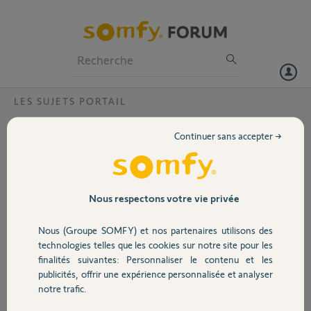
Particuliers
Professionnels
Forum
LES SUJETS PORTAIL
Volet
remplacement?
Continuer sans accepter →
Bonjour, je viens de changer mon moteur Freevia par un Slidymoove
Portail
600. j'ai effacé mes réglages. J'ai suivi l'auto-apprentissage de la
course du portail mais celui ne s'arrête pas arrivé sur la butée. Quand
pensez vous, merci.
Garage
Nous respectons votre vie privée
Dominique
Nous (Groupe SOMFY) et nos partenaires utilisons des
Sécurité
il y a presque 7 ans
technologies telles que les cookies sur notre site pour les
Participer au fil de discussion
finalités suivantes: Personnaliser le contenu et les
publicités, offrir une expérience personnalisée et analyser
Domotique
notre trafic.