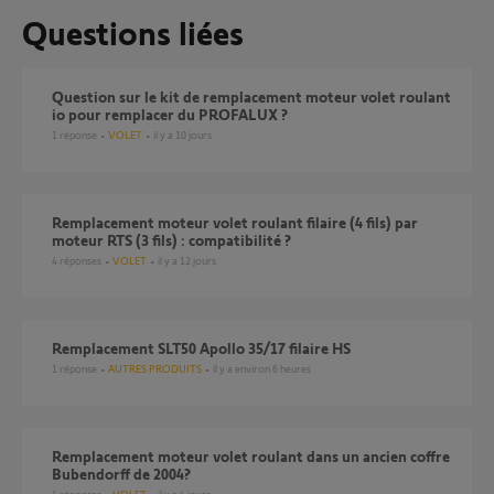
Questions liées
Question sur le kit de remplacement moteur volet roulant
io pour remplacer du PROFALUX ?
1
réponse
VOLET
il y a 10 jours
Remplacement moteur volet roulant filaire (4 fils) par
moteur RTS (3 fils) : compatibilité ?
4
réponses
VOLET
il y a 12 jours
Remplacement SLT50 Apollo 35/17 filaire HS
1
réponse
AUTRES PRODUITS
il y a environ 6 heures
Remplacement moteur volet roulant dans un ancien coffre
Bubendorff de 2004?