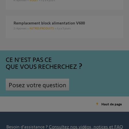
4
réponses
VOLET
il y a 4 jours
Remplacement block alimentation V600
2
réponses
AUTRES PRODUITS
il y a 5 jours
CE N'EST PAS CE
QUE VOUS RECHERCHEZ
Posez votre question
Haut de page
Besoin d’assistance ?
Consultez nos vidéos, notices et FAQ