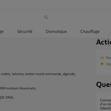
ge
Sécurité
Domotique
Chauffage
Acti
Par
Im
es volets, tahoma, boitier mural commande, digicode,
Ques
FERM moteurs Novomatic,
 QSC DMA,
Connecter kit de connectivité en parallèle
d'un ré
tubaut