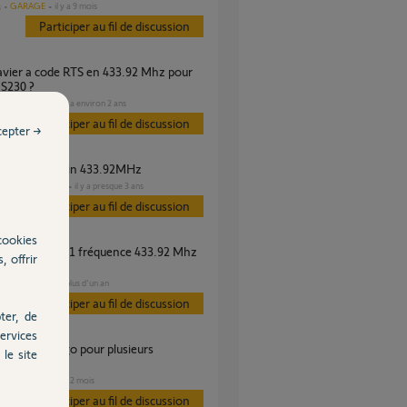
GARAGE
il y a 9 mois
s
Participer au fil de discussion
 S230 ?
PORTAIL
il y a environ 2 ans
es
Participer au fil de discussion
cepter →
ommande cardin 433.92MHz
DOMOTIQUE
il y a presque 3 ans
s
Participer au fil de discussion
cookies
, offrir
ahoma
VOLET
il y a plus d'un an
s
Participer au fil de discussion
ter, de
ervices
le site
ur ?
VOLET
il y a 12 mois
s
Participer au fil de discussion