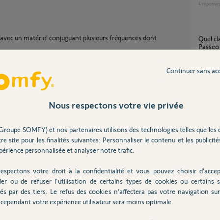
4
réponse
ec un matériel conjuguant plusieurs fréquences dont
Quel clavier a code RTS en 433.92 Mhz pour
Passeo
11
répons
Continuer sans ac
Telec
7
réponse
Nous respectons votre vie privée
Partager cette question
Groupe SOMFY) et nos partenaires utilisons des technologies telles que les 
Pilotage volet plano 1 fréquence 433.92 Mhz
re site pour les finalités suivantes: Personnaliser le contenu et les publicités
Participer au fil de discussion
avec t
érience personnalisée et analyser notre trafic.
2
réponse
espectons votre droit à la confidentialité et vous pouvez choisir d’accep
ler ou de refuser l'utilisation de certains types de cookies ou certains s
Telecommande keygo pour plusieurs
és par des tiers. Le refus des cookies n’affectera pas votre navigation sur 
récepte
cependant votre expérience utilisateur sera moins optimale.
 être actionné via un contact sec par ce
3
réponse
/boutique.somfy.fr/recepteur-portail-porte-de-