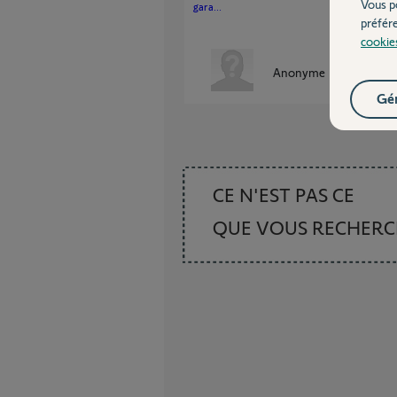
Vous p
gara...
préfér
cookie
Anonyme
il y a plus de 
Gér
CE N'EST PAS CE
QUE VOUS RECHER