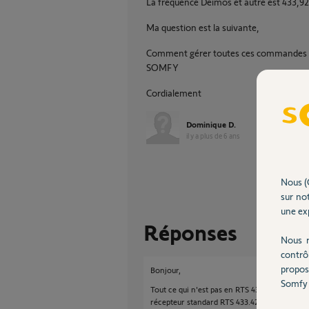
La fréquence Deimos et autre est 433,92
Ma question est la suivante,
Comment gérer toutes ces commandes av
SOMFY
Cordialement
Dominique D.
il y a plus de 6 ans
Nous (
sur not
une exp
Réponses
Nous r
contrô
propos
Bonjour,
Somfy 
Tout ce qui n'est pas en RTS 433.42MHz peut
récepteur standard RTS 433.42MHz;
https:/