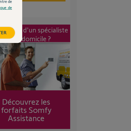
ntre de
tique de
vention d'un spécialiste
TER
à mon domicile ?
Découvrez les
forfaits Somfy
Assistance