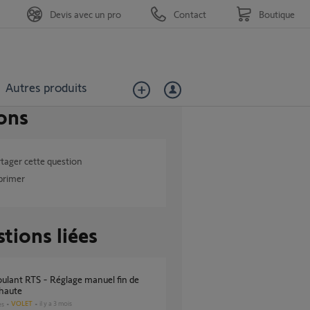
Devis avec un pro
Contact
Boutique
Autres produits
ons
tager cette question
primer
tions liées
 haute
VOLET
il y a 3 mois
es