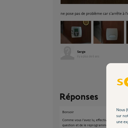
ne pose pas de problème car s’arrête à l’
Serge
il y a plus de 6 ans
Réponses
Nous (
Bonsoir
sur not
Comme vous l'avez lu, effectivement, le plus 
une exp
question et de le reprogrammer.