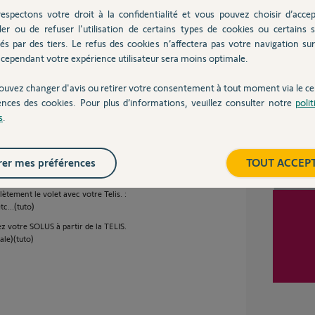
tte opération à condition de couper le courant
espectons votre droit à la confidentialité et vous pouvez choisir d’accep
e des bêtises...
ler ou de refuser l'utilisation de certains types de cookies ou certains s
Inter
és par des tiers. Le refus des cookies n’affectera pas votre navigation sur 
isoirement la Telis à partir de chaque Solus
 répétées des piles à la déprogrammation...et à
cependant votre expérience utilisateur sera moins optimale.
ouvez changer d'avis ou retirer votre consentement à tout moment via le ce
ences des cookies. Pour plus d’informations, veuillez consulter notre
poli
oncteur dédié.
s
.
onge, reliée à une prise.
yez dans un premier temps de regler seulement
er mes préférences
TOUT ACCEP
compris en décrochant le tablier pour le
tement le volet avec votre Telis. :
c...(tuto)
ez votre SOLUS à partir de la TELIS.
le)(tuto)