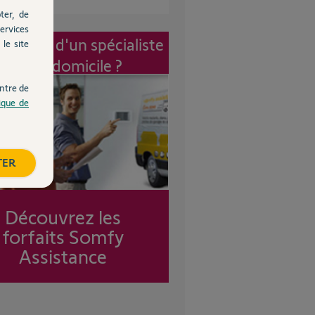
ter, de
ervices
vention d'un spécialiste
le site
à mon domicile ?
ntre de
tique de
TER
Découvrez les
forfaits Somfy
Assistance