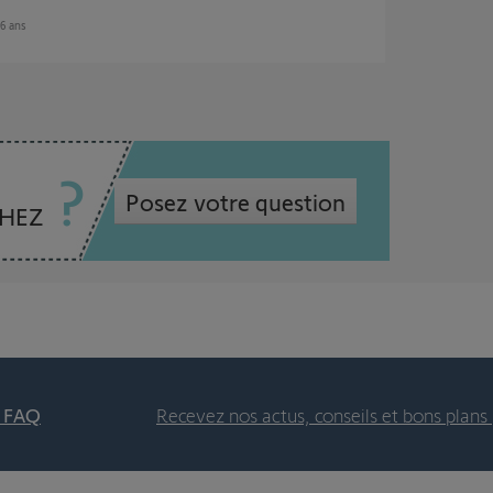
e 6 ans
Posez votre question
CHEZ
t FAQ
Recevez nos actus, conseils et bons plans 