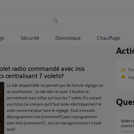
ge
Sécurité
Domotique
Chauffage
Acti
olet radio commandé avec inis
Par
ts centralisant 7 volets?
Im
La cde séquentielle ne permet pas de faire le réglage car
un seul bouton , la cde telis rts avec 3 bouton le
permettrait mais influe sur tous les 7 volets.En suivant
Ques
vos tutos j’ai compris qu’il faut isoler électriquement le
volet concerné pour faire le réglage. Faut il ensuite
déprogrammer inis (comment?) puis reprogrammer
Volet roulant RTS - Réglage manuel fin de
avec telis (comment?) , inis se reprogrammera t il tout
course
seul?
15
répons