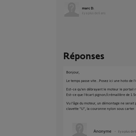
marc D.
il y a plus de 6 ans
Réponses
Bonjour,
Le temps passe vite...Posez ici une hoto de l'é
Est-ce qu'en débrayant le moteur le portail r
Est-ce que l'écart pignon/crémaillère de 1.5
Vu l'âge du moteur, un démontage ne serait pa
clavette "U", la couronne nylon sous carter.
Anonyme
il y a plus de 