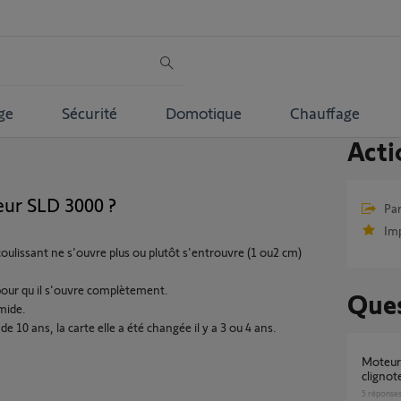
ge
Sécurité
Domotique
Chauffage
Acti
ur SLD 3000 ?
Par
Im
oulissant ne s'ouvre plus ou plutôt s'entrouvre (1 ou2 cm)
 pour qu il s'ouvre complètement.
Ques
umide.
 de 10 ans, la carte elle a été changée il y a 3 ou 4 ans.
Moteur SLD 3000 -> bouton ON/OFF qui
clignot
5
réponse