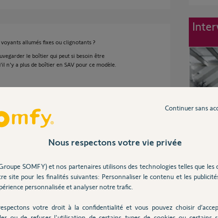
Inter
voyants allumés fixes ou clignotants ?
vegarder le boîtier qui peut si besoin être
il n'y a plus de boîtier en SAV pour ce modèle.
s
Continuer sans ac
Nous respectons votre vie privée
Groupe SOMFY) et nos partenaires utilisons des technologies telles que les 
re site pour les finalités suivantes: Personnaliser le contenu et les publicités
érience personnalisée et analyser notre trafic.
s
espectons votre droit à la confidentialité et vous pouvez choisir d’accep
ler ou de refuser l'utilisation de certains types de cookies ou certains s