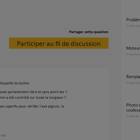
probl
8
réponse
Partager cette question
Participer au fil de discussion
moteu
3
réponse
rempl
tiquette du boitier.
3
réponse
oule parfaitement libre et sans point dur ?
mm a été contrôlé sur toute la longueur ?
Photo de la clavette du moteur de portail
s superflu pour vérifier l'axe pignon, la
couliss
1
réponse
6 ans