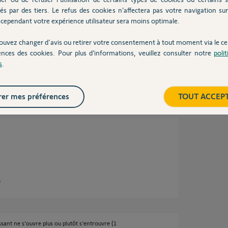
és par des tiers. Le refus des cookies n’affectera pas votre navigation sur 
cependant votre expérience utilisateur sera moins optimale.
 3000
 place?
ouvez changer d'avis ou retirer votre consentement à tout moment via le ce
ences des cookies. Pour plus d’informations, veuillez consulter notre
poli
s
.
er mes préférences
TOUT ACCEP
s
sant ne s'ouvre plus ou plutôt s'entrouvre (1