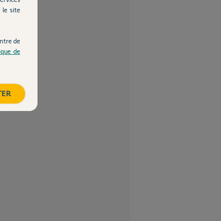
le site
ntre de
tique de
TER