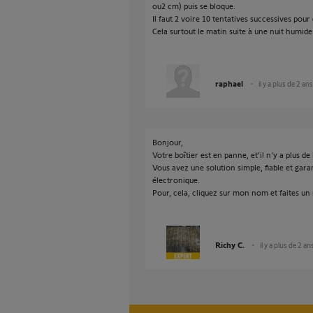
ou2 cm) puis se bloque.
Il faut 2 voire 10 tentatives successives pou
Cela surtout le matin suite à une nuit humide
raphael
il y a plus de 2 ans
Bonjour,
Votre boîtier est en panne, et'il n'y a plus d
Vous avez une solution simple, fiable et garan
électronique.
Pour, cela, cliquez sur mon nom et faites un
Richy C.
il y a plus de 2 an