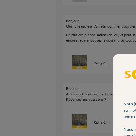
Bonjour,
Quand le moteur s'arrête, comment sont les 
En plus des préconisations de MC, et pour sau
encore réparé, coupez le courant, surtout qu'
Richy C.
il y a plus de 6 an
Bonjour,
Alors, quelles nouvelles depuis ?
Réponses aux questions ?
Nous (
sur not
une exp
Richy C.
il y a plus de 6 an
Nous r
contrô