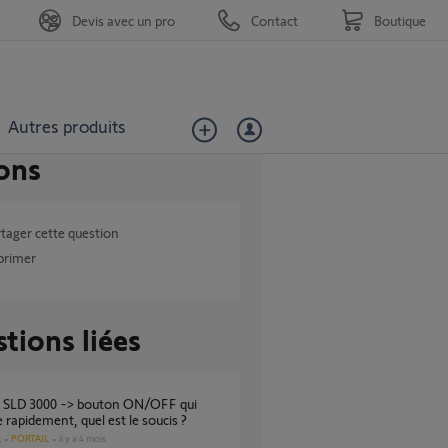
Devis avec un pro
Contact
Boutique
Autres produits
ons
tager cette question
primer
tions liées
e rapidement, quel est le soucis ?
PORTAIL
il y a 4 mois
s