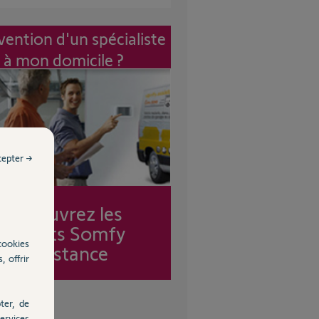
vention d'un spécialiste
à mon domicile ?
cepter →
Découvrez les
forfaits Somfy
cookies
Assistance
, offrir
ter, de
ervices