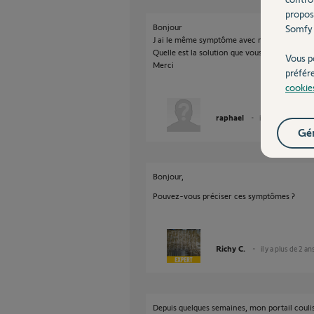
propos
Bonjour
Somfy 
J ai le même symptôme avec mon portail Sld
Quelle est la solution que vous avez mise en
Vous p
Merci
préfér
cookie
raphael
il y a plus de 2 ans
Gér
Bonjour,
Pouvez-vous préciser ces symptômes ?
Richy C.
il y a plus de 2 an
Depuis quelques semaines, mon portail coulis