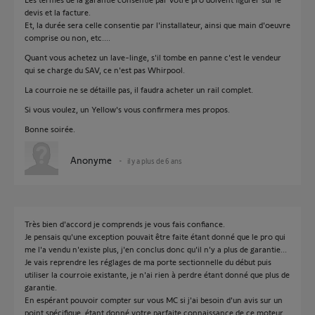
devis et la facture.
Et, la durée sera celle consentie par l'installateur, ainsi que main d'oeuvre
comprise ou non, etc....
Quant vous achetez un lave-linge, s'il tombe en panne c'est le vendeur
qui se charge du SAV, ce n'est pas Whirpool.
La courroie ne se détaille pas, il faudra acheter un rail complet.
Si vous voulez, un Yellow's vous confirmera mes propos.
Bonne soirée.
Anonyme
il y a plus de 6 ans
Très bien d'accord je comprends je vous fais confiance.
Je pensais qu'une exception pouvait être faite étant donné que le pro qui
me l'a vendu n'existe plus, j'en conclus donc qu'il n'y a plus de garantie...
Je vais reprendre les réglages de ma porte sectionnelle du début puis
utiliser la courroie existante, je n'ai rien à perdre étant donné que plus de
garantie.
En espérant pouvoir compter sur vous MC si j'ai besoin d'un avis sur un
point spécifique, étant donné votre parfaite connaissance de ce moteur.