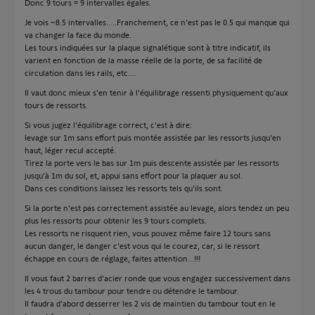
Donc 9 tours = 9 intervalles égales.
Je vois ~8.5 intervalles.....Franchement, ce n'est pas le 0.5 qui manque qui
va changer la face du monde.
Les tours indiquées sur la plaque signalétique sont à titre indicatif, ils
varient en fonction de la masse réelle de la porte, de sa facilité de
circulation dans les rails, etc....
Il vaut donc mieux s'en tenir à l'équilibrage ressenti physiquement qu'aux
tours de ressorts.
Si vous jugez l'équilibrage correct, c'est à dire:
levage sur 1m sans effort puis montée assistée par les ressorts jusqu'en
haut, léger recul accepté.
Tirez la porte vers le bas sur 1m puis descente assistée par les ressorts
jusqu'à 1m du sol, et, appui sans effort pour la plaquer au sol.
Dans ces conditions laissez les ressorts tels qu'ils sont.
Si la porte n'est pas correctement assistée au levage, alors tendez un peu
plus les ressorts pour obtenir les 9 tours complets.
Les ressorts ne risquent rien, vous pouvez même faire 12 tours sans
aucun danger, le danger c'est vous qui le courez, car, si le ressort
échappe en cours de réglage, faites attention...!!!
Il vous faut 2 barres d'acier ronde que vous engagez successivement dans
les 4 trous du tambour pour tendre ou détendre le tambour.
Il faudra d'abord desserrer les 2 vis de maintien du tambour tout en le