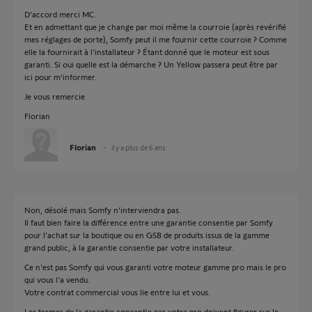
D'accord merci MC.
Et en admettant que je change par moi même la courroie (après revérifié
mes réglages de porte), Somfy peut il me fournir cette courroie ? Comme
elle la fournirait à l'installateur ? Étant donné que le moteur est sous
garanti. Si oui quelle est la démarche ? Un Yellow passera peut être par
ici pour m'informer.
Je vous remercie
Florian
Florian
il y a plus de 6 ans
Non, désolé mais Somfy n'interviendra pas.
Il faut bien faire la différence entre une garantie consentie par Somfy
pour l'achat sur la boutique ou en GSB de produits issus de la gamme
grand public, à la garantie consentie par votre installateur.
Ce n'est pas Somfy qui vous garanti votre moteur gamme pro mais le pro
qui vous l'a vendu.
Votre contrat commercial vous lie entre lui et vous.
Les termes de la garantie consentie par votre pro doivent figurer sur le