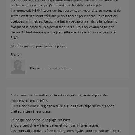
portes sectionnelles que j'ai pu voir sur les différents sujets.
Il manquerait 0,3/0,4 tours sur les ressorts, en revanche au moment de
serrer c'est vraiment très dur je dois forcer pour serrer le ressort de
quelques millimètres. Ce qui me fait un peu peur car dans la notice ils
évoquent la casse du ressort si trop serré. Doit on vraiment forcer
dessus ? Étant donné que ma plaquette me donne 9 tours et je suis à
8,3/4.
Merci beaucoup pour votre réponse.
Florian
Florian
il y a plus de 6 ans
A voir vos photos votre porte est conçue uniquement pour des
manœuvres motorisées.
Il n'y a donc aucun réglage à faire sur les galets supérieurs qui sont
d'ailleurs bien à leur place.
En ce qui concerne le réglage ressorts.
9 tours veut dire = 9 intervalles et non pas 9 stries jaunes.
Ces intervalles doivent être de longueurs égales pour constituer 1 tour.