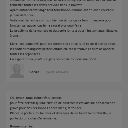
remettre toutes les dents prévues dans la navette.
Après autoapprentissage tout fonctionne comme avant, avec courroie
jamais détendue.
Voila maintenant à voir combien de temps ça va tenir... J'espère pour
longtemps, auquel cas je ne saurai plus quoi faire.
Le problème de la montée et descente lente a pour l'instant aussi disparu,
à voir...
Merci beaucoup MC pour tes nombreux conseils ici et sur d'autres posts,
les notices manquent parfois dinfos claires je trouve et tu m'as apporté
toutes les réponses !
En espérant que je n'aurai plus besoin de toi pour ma porte !
Florian
il y a plus de 6 ans
Ok, tenez-nous informés si besoin.
pour être certain qu'une rupture de courroie n'est aucune conséquence
grâve pour des personnes et des biens, faites ceci.
Placez la porte à mi hauteur et débrayez-la en tirant la cordelette, la
porte doit monter d'elle-même.
Bonne journée.