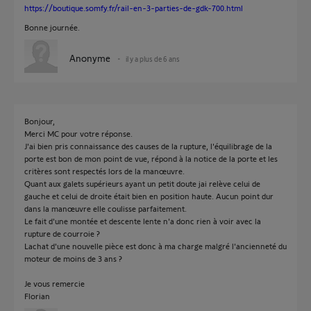
https://boutique.somfy.fr/rail-en-3-parties-de-gdk-700.html
Bonne journée.
Anonyme
il y a plus de 6 ans
Bonjour,
Merci MC pour votre réponse.
J'ai bien pris connaissance des causes de la rupture, l'équilibrage de la
porte est bon de mon point de vue, répond à la notice de la porte et les
critères sont respectés lors de la manœuvre.
Quant aux galets supérieurs ayant un petit doute jai relève celui de
gauche et celui de droite était bien en position haute. Aucun point dur
dans la manœuvre elle coulisse parfaitement.
Le fait d'une montée et descente lente n'a donc rien à voir avec la
rupture de courroie ?
Lachat d'une nouvelle pièce est donc à ma charge malgré l'ancienneté du
moteur de moins de 3 ans ?
Je vous remercie
Florian