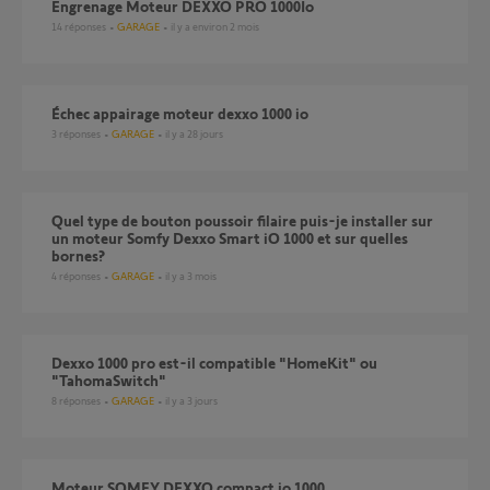
Engrenage Moteur DEXXO PRO 1000Io
14
réponses
GARAGE
il y a environ 2 mois
Échec appairage moteur dexxo 1000 io
3
réponses
GARAGE
il y a 28 jours
Quel type de bouton poussoir filaire puis-je installer sur
un moteur Somfy Dexxo Smart iO 1000 et sur quelles
bornes?
4
réponses
GARAGE
il y a 3 mois
dexxo 1000 pro est-il compatible "HomeKit" ou
"TahomaSwitch"
8
réponses
GARAGE
il y a 3 jours
moteur SOMFY DEXXO compact io 1000