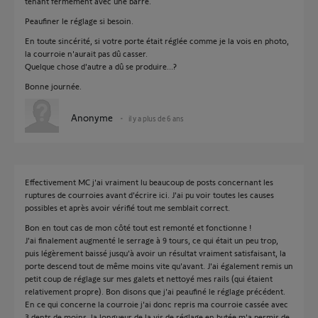
tenant fermement avec une barre.
Peaufiner le réglage si besoin.
En toute sincérité, si votre porte était réglée comme je la vois en photo,
la courroie n'aurait pas dû casser.
Quelque chose d'autre a dû se produire...?
Bonne journée.
Anonyme
il y a plus de 6 ans
Effectivement MC j'ai vraiment lu beaucoup de posts concernant les
ruptures de courroies avant d'écrire ici. J'ai pu voir toutes les causes
possibles et après avoir vérifié tout me semblait correct.
Bon en tout cas de mon côté tout est remonté et fonctionne !
J'ai finalement augmenté le serrage à 9 tours, ce qui était un peu trop,
puis légèrement baissé jusqu'à avoir un résultat vraiment satisfaisant, la
porte descend tout de même moins vite qu'avant. J'ai également remis un
petit coup de réglage sur mes galets et nettoyé mes rails (qui étaient
relativement propre). Bon disons que j'ai peaufiné le réglage précédent.
En ce qui concerne la courroie j'ai donc repris ma courroie cassée avec
3 dents de moins, la longueur de la vis de réglage en butée m'a permis de