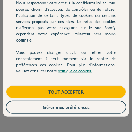
Nous respectons votre droit à la confidentialité et vous
Chauffage
interpellé. Depuis quelques mois, la vitesse de montée et descente de
pouvez choisir d’accepter, de contrôler ou de refuser
la porte était de temps en temps très lente, mais pas toujours,
l'utilisation de certains types de cookies ou certains
environ 3 fois sur 4. Ces deux phénomènes peuvent ils être liés ? Par
services proposés par des tiers. Le refus des cookies
Autres produits
exemple mauvais réglage des galets en mode manuel au lieu de
n’affectera pas votre navigation sur le site Somfy
motorisé ?
cependant votre expérience utilisateur sera moins
Quant à l’équilibrage de la porte, il me paraît correct, j’ai suivi les
optimale.
instructions de la notice et tout se passe comme prévu.
Ma question principale est donc la suivante : Est-il possible d’utiliser la
Vous pouvez changer d'avis ou retirer votre
même courroie avec 3 dents en moins et jouer avec la course de la
Devis avec un pro
consentement à tout moment via le centre de
roue poulie côté opposé au moteur (Après bien sûr avoir trouvé la
préférences des cookies. Pour plus d’informations,
cause de cette rupture) ? Et si non, comment me procurer la courroie
seule, existe-t-il une garantie sur cette pièce dans mon cas étant
veuillez consulter notre
politique de cookies
.
Contact
donné la fermeture de l’entreprise ?
Je vous remercie
Boutique
TOUT ACCEPTER
Florian
il y a plus de 6 ans
Gérer mes préférences
Participer au fil de discussion